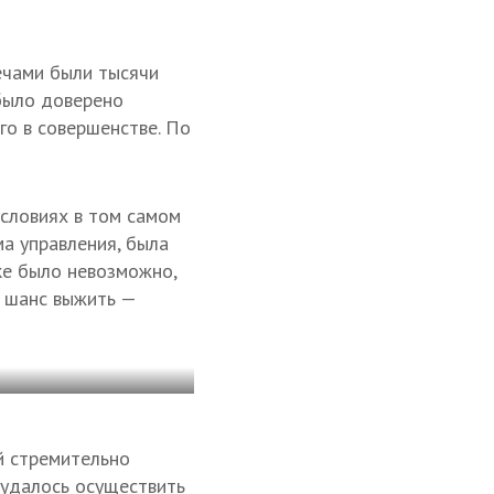
ечами были тысячи
было доверено
го в совершенстве. По
условиях в том самом
ма управления, была
ке было невозможно,
ь шанс выжить —
й стремительно
 удалось осуществить