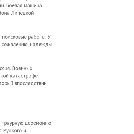
ди. Боевая машина
айона Липецкой
 поисковые работы. У
му сожалению, надежды
ссия. Военных
кой катастрофе.
оторый впоследствии
а траурную церемонию
а Руцкого и