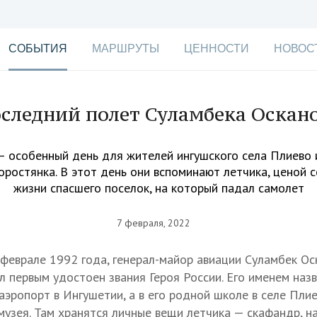
СОБЫТИЯ
МАРШРУТЫ
ЦЕННОСТИ
НОВОС
следний полет Суламбека Оскан
— особенный день для жителей ингушского села Плиево 
оростянка. В этот день они вспоминают летчика, ценой 
жизни спасшего поселок, на который падал самолет
7 февраля, 2022
в феврале 1992 года, генерал-майор авиации Суламбек О
л первым удостоен звания Героя России. Его именем наз
аэропорт в Ингушетии, а в его родной школе в селе Пли
музея. Там хранятся личные вещи летчика — скафандр, на