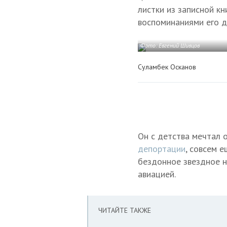
листки из записной к
воспоминаниями его д
Фото: Евгений Шивцов
Суламбек Осканов
Он с детства мечтал 
депортации
, совсем 
бездонное звездное н
авиацией.
ЧИТАЙТЕ ТАКЖЕ