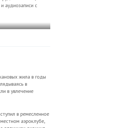
 и аудиозаписи с
скановых жила в годы
глядываясь в
ли в увлечение
оступил в ремесленное
 местном аэроклубе,