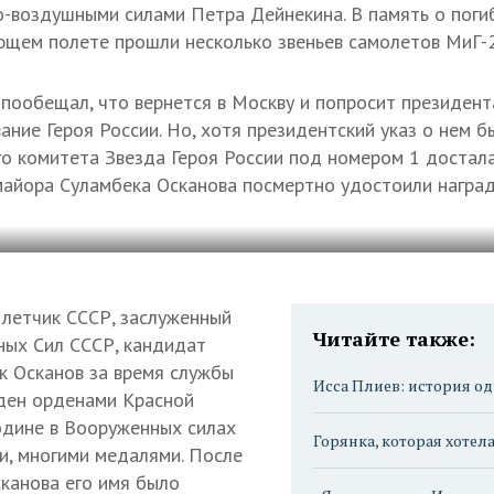
-воздушными силами Петра Дейнекина. В память о пог
щем полете прошли несколько звеньев самолетов МиГ-2
пообещал, что вернется в Москву и попросит президент
ание Героя России. Но, хотя президентский указ о нем б
о комитета Звезда Героя России под номером 1 достала
-майора Суламбека Осканова посмертно удостоили награ
летчик СССР, заслуженный
Читайте также:
ных Сил СССР, кандидат
к Осканов за время службы
Исса Плиев: история од
ден орденами Красной
одине в Вооруженных силах
Горянка, которая хотела
и, многими медалями. После
сканова его имя было