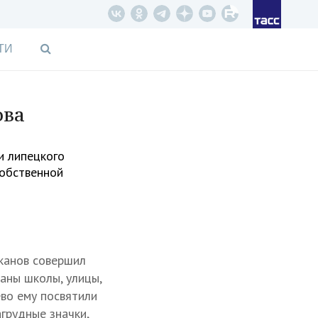
ТИ
ова
и липецкого
собственной
сканов совершил
ваны школы, улицы,
ево ему посвятили
грудные значки,