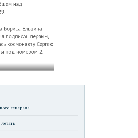
ибшем над
9.
а Бориса Ельцина
ыл подписан первым,
сь космонавту Сергею
ды под номером 2.
ного генерала
 летать