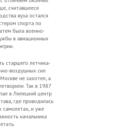
 с отличием окончил
ще, считавшееся
одства вуза остался
стером спорта по
атем была военно-
лужбы в авиационных
нгрии.
ть старшего летчика-
нно-воздушных сил
Москве не захотел, а
летворили. Так в 1987
пал в Липецкий центр
тава, где проводилась
 самолетах, и уже
лжность начальника
етать.