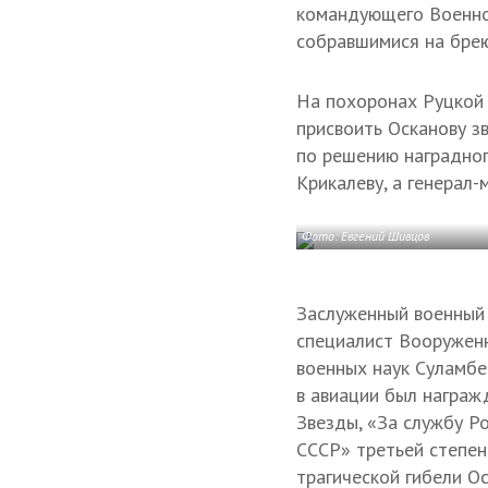
командующего Военно
собравшимися на брею
На похоронах Руцкой 
присвоить Осканову зв
по решению наградног
Крикалеву, а генерал
Фото: Евгений Шивцов
Заслуженный военный 
специалист Вооружен
военных наук Суламбе
в авиации был награж
Звезды, «За службу Р
СССР» третьей степен
трагической гибели О