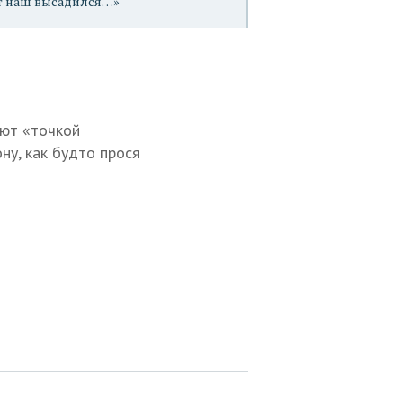
нт наш высадился…»
ают «точкой
ну, как будто прося