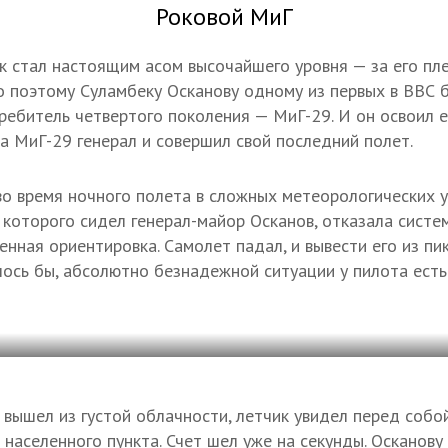
Роковой МиГ
к стал настоящим асом высочайшего уровня — за его пл
о поэтому Суламбеку Осканову одному из первых в ВВС 
ребитель четвертого поколения — МиГ-29. И он освоил е
на МиГ-29 генерал и совершил свой последний полет.
во время ночного полета в сложных метеорологических 
 которого сидел генерал-майор Осканов, отказала систе
енная ориентировка. Самолет падал, и вывести его из пи
алось бы, абсолютно безнадежной ситуации у пилота ест
 вышел из густой облачности, летчик увидел перед собо
населенного пункта. Счет шел уже на секунды. Осканову