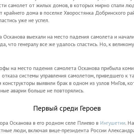
сти самолет от жилых домов, в которых мирно спали лю
от крайнего дома в поселке Хворостянка Добринского р
пастись уже не успел.
 Осканова выехали на место падения самолета и начали
да, что генералу все же удалось спастись. Но, к велико
офы на место падения самолета Осканова прибыла коми
 отказа системы управления самолетом, приведшего к та
и конструкторы выявили брак в одном из узлов МиГов, к
бные аварии больше не повторялись.
Первый среди Героев
ора Осканова в его родном селе Плиево в
Ингушетии
. Н
стные люди, включая вице-президента России Александр