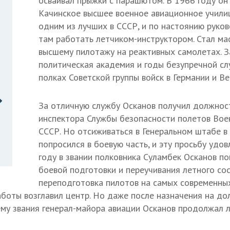
осваивал прыжки с парашютом. В 1966 году он
Качинское высшее военное авиационное учили
одним из лучших в СССР, и по настоянию руков
там работать летчиком-инструктором. Стал ма
высшему пилотажу на реактивных самолетах. З
политическая академия и годы безупречной с
полках Советской группы войск в Германии и Ве
За отличную службу Осканов получил должнос
инспектора Службы безопасности полетов Вое
СССР. Но отсиживаться в Генеральном штабе в 
попросился в боевую часть, и эту просьбу удов
году в звании полковника Суламбек Осканов по
боевой подготовки и переучивания летного сос
переподготовка пилотов на самых современных
аботы возглавил центр. Но даже после назначения на до
ему звания генерал-майора авиации Осканов продолжал л