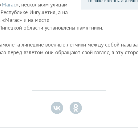
«Я зажег огонь. И деса
«
Магас
», нескольким улицам
 Республике Ингушетия, а на
 «Магас» и на месте
Липецкой области установлены памятники.
самолета липецкие военные летчики между собой назыв
раз перед взлетом они обращают свой взгляд в эту сторо