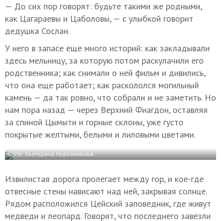
— До сих пор говорят: будьте такими же родными,
как Цагараевы и Цаболовы, — с улыбкой говорит
дедушка Сослан.
У него в запасе еще много историй: как закладывали
здесь мельницу, за которую потом раскулачили его
родственника; как снимали о ней фильм и дивились,
что она еще работает; как раскололся могильный
камень — да так ровно, что собрали и не заметить. Но
нам пора назад — через Верхний Фиагдон, оставляя
за спиной Цымыти и горные склоны, уже густо
покрытые желтыми, белыми и лиловыми цветами.
Фото: Екатерина Нерозникова
Извилистая дорога пролегает между гор, и кое-где
отвесные стены нависают над ней, закрывая солнце.
Рядом расположился Цейский заповедник, где живут
медведи и леопард. Говорят, что последнего завезли