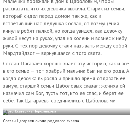
Мальчики побежали в дом к Цаболовым, чтобы
рассказать, что их девочка выжила. Старик из семьи,
который сидел перед домом так же, как и
встретивший нас дедушка Сослан, от возмущения
кинул в ребят палкой, но когда увидел, как девочку
живой несут на руках, упал на колени и вознес к небу
руки. С тех пор девочку стали называть между собой
Мардтайдзог — вернувшаяся с того света.
Сослан Цагараев хорошо знает эту историю, как и все
в его семье — тот храбрый мальчик был из его рода. А
когда девочка выросла и пришло время отдавать ее
замуж, старший семьи Цаболовых сказал: жениха ей
назначил сам Бог, пусть тот, кто ее спас, и берет ее
себе. Так Цагараевы соединились с Цаболовыми.
Фото: Екатерина Нерозникова
Сослан Цагараев около родового склепа