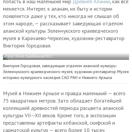
попасть в наш маленький мир
Древней Алании
, как все
меняется. Интерес к аланам, их быту и истории
появляется даже у тех, кто никогда не слышал об
этом народе, — рассказывает заведующая отделом
аланской культуры Зеленчукского краеведческого
музея в Карачаево-Черкесии, художник-реставратор
Виктория Городовая.
Фото: Нелля Карабашева/ТАСС
Виктория Городовая, заведующая отделом аланской культуры
Зеленчукского краеведческого музея, художник-реставратор Музея
историко-культурного наследия САО РАН и Нижнего Архыза
Музей в Нижнем Архызе и правда маленький — всего
75 квадратных метров. Зато обладает богатейшей
коллекцией древностей периода расцвета аланской
культуры
VII—XII в
еков. Кроме того, в экспозиции
представлены артефакты кобанской, скифской и
сарматской культур — всего более 10 тысяч