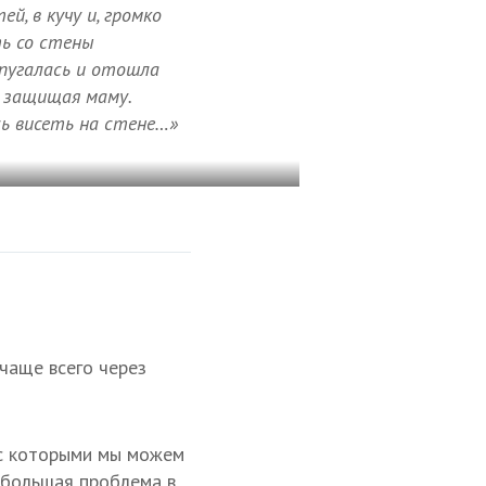
й, в кучу и, громко
ть со стены
спугалась и отошла
, защищая маму.
ь висеть на стене…»
чаще всего через
 с которыми мы можем
я большая проблема в