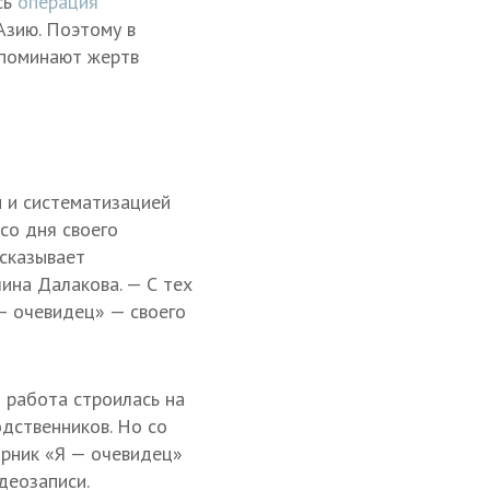
сь
операция
Азию. Поэтому в
споминают жертв
 и систематизацией
со дня своего
ссказывает
ина Далакова. — С тех
 — очевидец» — своего
 работа строилась на
дственников. Но со
орник «Я — очевидец»
деозаписи.