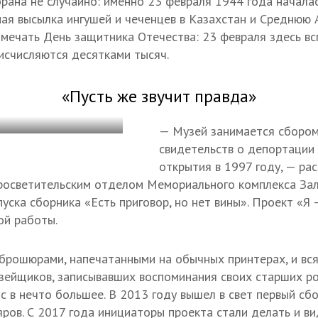
рана не случайно: именно 23 февраля 1944 года начала
ая высылка ингушей и чеченцев в Казахстан и Среднюю 
тмечать День защитника Отечества: 23 февраля здесь в
исчисляются десятками тысяч.
«Пусть же звучит правда»
— Музей занимается сбором
свидетельств о депортации 
открытия в 1997 году, — ра
осветительским отделом Мемориального комплекса Зал
уска сборника «Есть приговор, но нет вины». Проект «Я
ой работы.
брошюрами, напечатанными на обычных принтерах, и вся
зейщиков, записывавших воспоминания своих старших ро
с в нечто большее. В 2013 году вышел в свет первый сб
ров. С 2017 года инициаторы проекта стали делать и ви