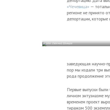
депортацию. Дата выб
«Чечевица»
— тотальн
регионе не принято о
депортации, которые 
Фото: Евгений Шивцов
заведующая научно-пр
пор мы издали три вып
рода продолжение эт
Первые выпуски были 
личном энтузиазме му
временем проект выро
тиражом 500 экземпля