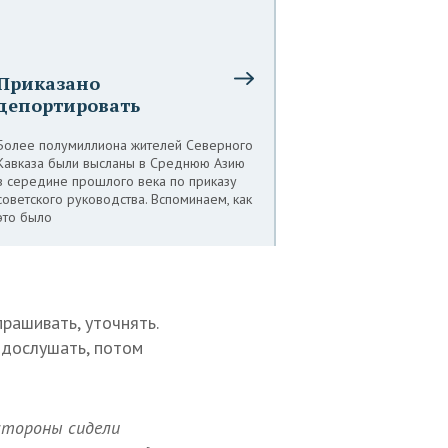
Приказано
депортировать
Более полумиллиона жителей Северного
Кавказа были высланы в Среднюю Азию
в середине прошлого века по приказу
советского руководства. Вспоминаем, как
это было
рашивать, уточнять.
 дослушать, потом
 стороны сидели