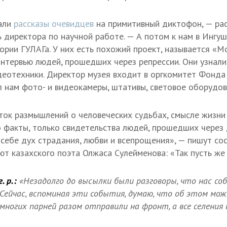
али
рассказы очевидцев
на примитивный диктофон, — ра
ь директора по научной работе. — А потом к нам в Ингу
ории ГУЛАГа. У них есть похожий проект, называется «М
нтервью людей, прошедших через репрессии. Они узнали,
еотехники. Директор музея входит в оргкомитет Фонда
 нам фото- и видеокамеры, штативы, световое оборудов
ток размышлений о человеческих судьбах, смысле жизни 
о факты, только свидетельства людей, прошедших чере
 себе дух страдания, любви и всепрощения», — пишут со
ют казахского поэта Олжаса Сулейменова: «Так пусть же 
. р.:
«Незадолго до высылки были разговоры, что нас со
 Сейчас, вспоминая эти события, думаю, что об этом мож
 многих парней разом отправили на фронт, а все селения