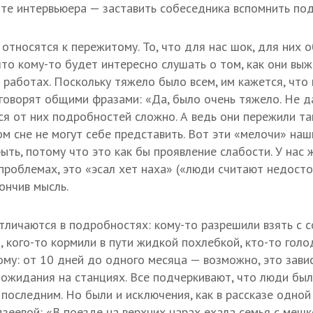
те интервьюера — заставить собеседника вспомнить по
относятся к пережитому. То, что для нас шок, для них 
что кому-то будет интересно слушать о том, как они выж
 работах. Поскольку тяжело было всем, им кажется, что 
 говорят общими фразами: «Да, было очень тяжело. Не да
ся от них подробностей сложно. А ведь они пережили так
м сне не могут себе представить. Вот эти «мелочи» наши
ыть, потому что это как бы проявление слабости. У нас 
 проблемах, это «эсал хет наха» («люди считают недост
ончив мысль.
тличаются в подробностях: кому-то разрешили взять с 
, кого-то кормили в пути жидкой похлебкой, кто-то голо
ому: от 10 дней до одного месяца — возможно, это зави
 ожидания на станциях. Все подчеркивают, что люди бы
 последним. Но были и исключения, как в рассказе одно
еевой: «В поезде на верхних нарах ехала семья с мешко