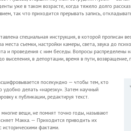
денты уже в таком возрасте, когда тяжело долго расска
ием, так что приходится прерывать запись, откладывать,
тавлена специальная инструкция, в которой прописан ве
а места съемки, настройки камеры, света, звука до псих
та и проведения с ним беседы. Вопросы распределены н
до выселения, в депортации, время в пути, возвращение, 
асшифровывается посекундно — чтобы тем, кто
о удобно делать «нарезку». Затем научный
ровку к публикации, редактируя текст.
 многие вещи, не помнят точно годы, называют
ясняет Макка. — Приходится приводить их
 с историческими фактами.