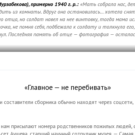
рзабекова), примерно 1940 г. р.:
«Мать собрала нас, дете
дить из комнаты. Вдруг она остановилась… хотела сня
 отца, но солдат навел на нее винтовку, тогда мама и
вочка, не помня себя, подбежала к солдату и толкнула его
ул. Последняя память об отце — фотография — осталас
«Главное — не перебивать»
 составители сборника обычно находят через соцсети, 
и нам присылают номера родственников пожилых людей,
 Асет Аушева, старший научный сотрудник музея. — Сама