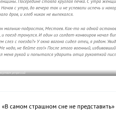
женщины. Посередине стояла круглая печка. С утра женщ
. Начав с утра, до вечера так и не успевали испечь и нак
ало дров, и хлеб никак не выпекался.
н мальчик-подросток, Местоев. Как-то на одной останов
и поезд тронулся. И один из солдат-конвоиров начал бит
м слез с поезда?» У окна вагона сидел отец, я рядом. Уви
Не надо, не бейте его!» После этого военный, избивавший 
ил меня рукой и попытался ударить отца рукояткой пист
жертвам репрессий
«В самом страшном сне не представить»