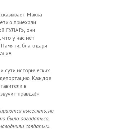
ссказывает Макка
шетию приехали
ой ГУЛАГ», они
 что у нас нет
 Памяти, благодаря
ание.
и сути исторических
з депортацию. Каждое
ставители в
звучит правда!»
бираются выселять, но
но было догадаться,
 наводнили солдаты».