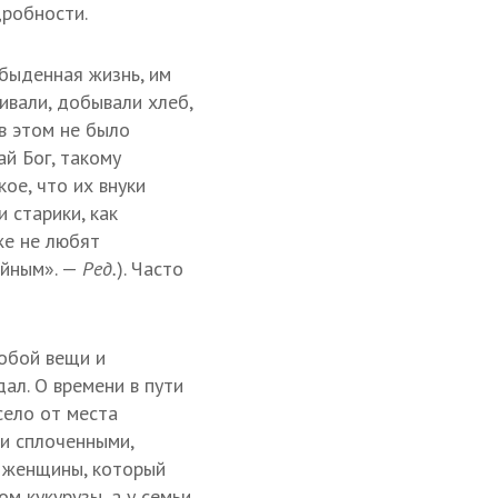
дробности.
обыденная жизнь, им
ивали, добывали хлеб,
в этом не было
й Бог, такому
ое, что их внуки
 старики, как
же не любят
ойным». —
Ред.
). Часто
собой вещи и
дал. О времени в пути
село от места
ли сплоченными,
й женщины, который
м кукурузы, а у семьи