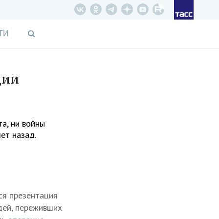
ТИ
ции
а, ни войны
лет назад.
ся презентация
дей, переживших