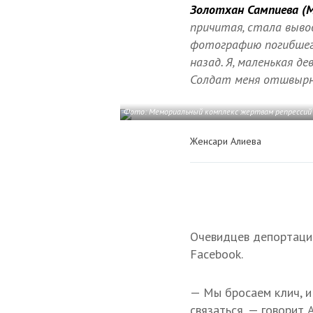
Золотхан Сампиева (Му
причитая, стала выво
фотографию погибшего
назад. Я, маленькая де
Солдат меня отшвырн
Фото: Мемориальный комплекс жертвам репрессий
Женсари Алиева
Очевидцев депортации
Facebook.
— Мы бросаем клич, 
связаться, — говорит