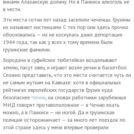
винами Алазанскую долину. Но в Панкиси алкоголь не
в чести.
Эти места сотни лет назад заселили чеченцы. Грузины
их называют кистинцами. С тех пор они здесь прочно
обосновались — их не коснулась даже депортация
1944 года, так как у всех к тому времени были
грузинские фамилии.
Бородачи в суфийских тюбетейках возделывают
землю, пасут овец и играют возле речки в баскетбол.
Сложно представить, что это место считается чуть ли
не самым жутким на Кавказе: хотя в официальных
рейтингах европейских государств Грузия куда
безопаснее
Чечни
, на словах работники зарубежных
МИД говорят противоположное — в Чечню ехать
можно, а в Панкиси — ни ногой. Да и грузинская
полиция осторожничает — за много лет поездок по
этой стране здесь у меня впервые проверили