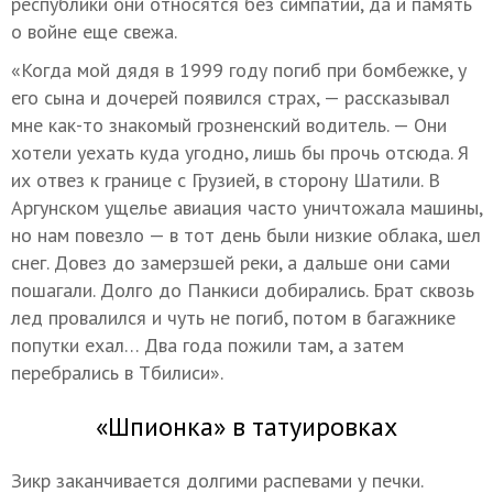
республики они относятся без симпатии, да и память
о войне еще свежа.
«Когда мой дядя в 1999 году погиб при бомбежке, у
его сына и дочерей появился страх, — рассказывал
мне как-то знакомый грозненский водитель. — Они
хотели уехать куда угодно, лишь бы прочь отсюда. Я
их отвез к границе с Грузией, в сторону Шатили. В
Аргунском ущелье авиация часто уничтожала машины,
но нам повезло — в тот день были низкие облака, шел
снег. Довез до замерзшей реки, а дальше они сами
пошагали. Долго до Панкиси добирались. Брат сквозь
лед провалился и чуть не погиб, потом в багажнике
попутки ехал… Два года пожили там, а затем
перебрались в Тбилиси».
«Шпионка» в татуировках
Зикр заканчивается долгими распевами у печки.