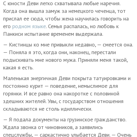
С юности Деви легко схватывала любые наречия.
Когда она вышла замуж за немецкого чеченца, тот
прислал ее сюда, чтобы жена научилась говорить на
его
родном языке
. Семья распалась, но любовь к
Панкиси испытание временем выдержала.
— Кистинцы ко мне привыкли недавно, — смеется она.
— Поняла я это, когда они, наконец, перестали
подыскивать мне нового мужа. Приняли меня такой,
какая я есть.
Маленькая энергичная Деви покрыта татуировками и
постоянно курит — поведение, немыслимое для
горянки. И все равно она накоротке с половиной
здешних жителей. Увы, с государством отношения
складываются не столь идиллически.
— Я подала документы на грузинское гражданство.
Ждала звонка от чиновников, а заявились
спецслужбы, — саркастично улыбается Деви. — Очень