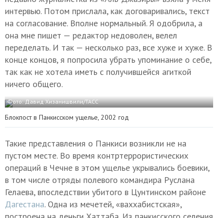
интервью. Потом прислала, как договаривались, текст
на согласование. Вполне нормальный. Я одобрила, а
она мне пишет — редактор недоволен, велел
переделать. И так — несколько раз, все хуже и хуже. В
конце концов, я попросила убрать упоминание о себе,
так как не хотела иметь с получившейся агиткой
ничего общего.
Фото: Давид Хизанишвили/ТАСС
Блокпост в Панкисском ущелье, 2002 год
Такие представления о Панкиси возникли не на
пустом месте. Во время контртеррористических
операций в Чечне в этом ущелье укрывались боевики,
в том числе отряды полевого командира Руслана
Гелаева, впоследствии убитого в Цунтинском районе
Дагестана
. Одна из мечетей, «ваххабистская»,
построена на деньги Хаттаба. Из панкисского селения