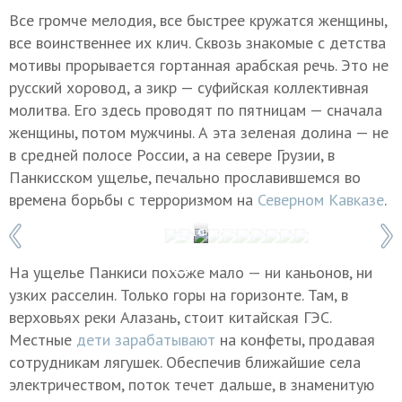
Все громче мелодия, все быстрее кружатся женщины,
все воинственнее их клич. Сквозь знакомые с детства
мотивы прорывается гортанная арабская речь. Это не
русский хоровод, а зикр — суфийская коллективная
молитва. Его здесь проводят по пятницам — сначала
женщины, потом мужчины. А эта зеленая долина — не
в средней полосе России, а на севере Грузии, в
Панкисском ущелье, печально прославившемся во
времена борьбы с терроризмом на
Северном Кавказе
.
1 / 10
Фото: Владимир Севриновский
На ущелье Панкиси похоже мало — ни каньонов, ни
узких расселин. Только горы на горизонте. Там, в
верховьях реки Алазань, стоит китайская ГЭС.
Местные
дети зарабатывают
на конфеты, продавая
сотрудникам лягушек. Обеспечив ближайшие села
электричеством, поток течет дальше, в знаменитую