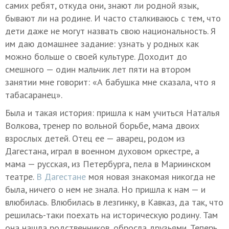
самих ребят, откуда они, знают ли родной язык,
бывают ли на родине. И часто сталкиваюсь с тем, что
дети даже не могут назвать свою национальность. Я
им даю домашнее задание: узнать у родных как
можно больше о своей культуре. Доходит до
смешного — один мальчик лет пяти на втором
занятии мне говорит: «А бабушка мне сказала, что я
табасаранец».
Была и такая история: пришла к нам учиться Наталья
Волкова, тренер по вольной борьбе, мама двоих
взрослых детей. Отец ее — аварец, родом из
Дагестана, играл в военном духовом оркестре, а
мама — русская, из Петербурга, пела в Мариинском
театре.
В Дагестане
моя новая знакомая никогда не
была, ничего о нем не знала. Но пришла к нам — и
влюбилась. Влюбилась в лезгинку, в Кавказ, да так, что
решилась-таки поехать на историческую родину. Там
она нашла родственников, обросла друзьями. Теперь