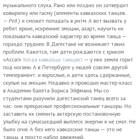
музыкального слуха. Рано или поздно он затвердит
ковырялку или гасму (элементы кавказских танцев.
— Ред.
) и сможет попадать в ритм. А вот вызвать у
ребят яркие, искренние эмоции, азарт, научить их
показывать кавказский характер во время танца —
гораздо труднее. В Дагестане не возникает таких
проблем. Кажется, там дети рождаются с криком
«Асса!»
Когда кавказцы танцуют
— у них земля горит
под ногами. А в Петербурге у людей совсем другой
темперамент: и взрослые, и дети здесь сдержанные,
скупые на эмоции. Недавно я проводил мастер-класс
в Академии балета Бориса Эйфмана. Мы со
студентами разучили дагестанский танец всего за
час: они прекрасные профессиональные танцоры. Но
заставить их сменить актерскую постановочную
улыбку на сумасшедший выплеск энергии я не смог. Не
было огня. А без него кавказские танцы — это не
танцы, а просто набор движений.