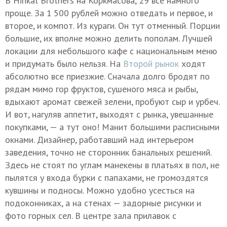
В Hinkal Brothers на Коркмасова, 29 все намного
проще. За 1 500 рублей можно отведать и первое, и
второе, и компот. Из кураги. Он тут отменный. Порции
большие, их вполне можно делить пополам. Лучшей
локации для небольшого кафе с национальным меню
и придумать было нельзя. На
Второй рынок
ходят
абсолютно все приезжие. Сначала долго бродят по
рядам мимо гор фруктов, сушеного мяса и рыбы,
вдыхают аромат свежей зелени, пробуют сыр и урбеч.
И вот, нагуляв аппетит, выходят с рынка, увешанные
покупками, — а тут оно! Манит большими расписными
окнами. Дизайнер, работавший над интерьером
заведения, точно не сторонник банальных решений.
Здесь не стоят по углам манекены в платьях в пол, не
пылятся у входа бурки с папахами, не громоздятся
кувшины и подносы. Можно удобно усесться на
подоконниках, а на стенах — задорные рисунки и
фото горных сел. В центре зала прилавок с