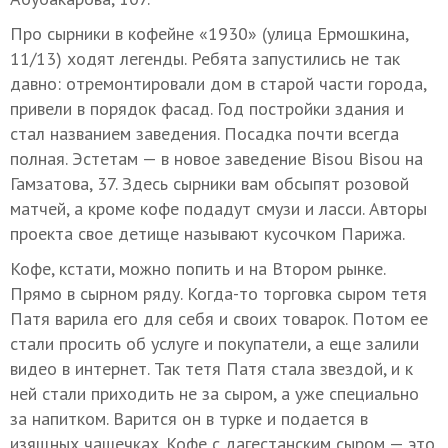
Про сырники в кофейне «1930» (улица Ермошкина,
11/13) ходят легенды. Ребята запустились не так
давно: отремонтировали дом в старой части города,
привели в порядок фасад. Год постройки здания и
стал названием заведения. Посадка почти всегда
полная. Эстетам — в новое заведение Bisou Bisou на
Гамзатова, 37. Здесь сырники вам обсыпят розовой
матчей, а кроме кофе подадут смузи и ласси. Авторы
проекта свое детище называют кусочком Парижа.
Кофе, кстати, можно попить и на Втором рынке.
Прямо в сырном ряду. Когда-то торговка сыром тетя
Патя варила его для себя и своих товарок. Потом ее
стали просить об услуге и покупатели, а еще залили
видео в интернет. Так тетя Патя стала звездой, и к
ней стали приходить не за сыром, а уже специально
за напитком. Варится он в турке и подается в
изящных чашечках. Кофе с дагестанским сыром — это