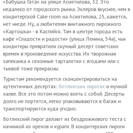
«Бабушка Гата» на улице Асиятилова, 32. Это
недалеко от городского рынка. Эклеров вкуснее, чем в
кондитерской Cake room на Асиятилова, 25, кажется,
нет нигде. Ну, а любителям винтажного пирожного
«Картошка» - в Каспийск. Там в центре города есть
кафе «Сладости и радости» (улица Ленина, 54а), чьи
кондитеры превратили скучный десерт советских
времен в произведение искусства. Их творожная
запеканка и сезонные тарталетки с ягодами или с
тыквой тоже прекрасны.
Туристам рекомендуется сконцентрироваться на
аутентичных десертах:
ботлихских пирогах
и мучной
халве. Все это потом можно взять с собой. Десерты
долго не портятся, легко упаковываются в багаж и
транспортируются куда угодно.
Ботлихский пирог делают из бездрожжевого теста с
начинкой из орехов и кураги. В кондитерских пироги