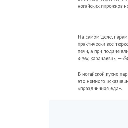
ногайских пирожков не
На самом деле, парам
практически все тюрк
печи, а при подаче вл
ачык
, карачаевцы —
б
В ногайской кухне па
это немного исказивш
«праздничная еда».