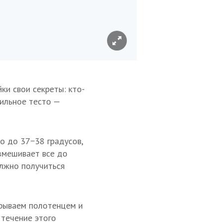
ки свои секреты: кто-
вильное тесто —
о до 37−38 градусов,
азмешивает все до
олжно получиться
крываем полотенцем и
 течение этого