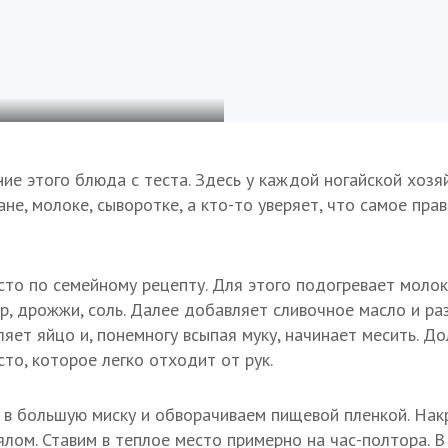
е этого блюда с теста. Здесь у каждой ногайской хозяй
не, молоке, сыворотке, а кто-то уверяет, что самое пра
сто по семейному рецепту. Для этого подогревает молок
ар, дрожжи, соль. Далее добавляет сливочное масло и р
яет яйцо и, понемногу всыпая муку, начинает месить. Д
сто, которое легко отходит от рук.
 в большую миску и обворачиваем пищевой пленкой. На
лом. Ставим в теплое место примерно на час-полтора. В