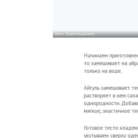
Фото: Зухра Биджиева
Начинаем приготовлени
то замешивает на айра
только на воде.
Айгуль замешивает те
растворяет в нем сах
однородности. Добавл
мягкое, эластичное те
Готовое тесто кладем
укутываем сверху одея