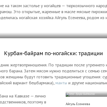
е на таком застолье у ногайцев — тюркоязычного наро
арамэш. Это открытые, жаренные в масле мясные пирожк
делилась ногайская хозяйка Айгуль Есенеева, родом из и
Курбан-байрам по-ногайски: традиции
дник жертвоприношения. По традиции после утреннего
ого барана. Затем мясом нужно поделиться с семью се
тков женщины будут готовить традиционные угощения: су
гайский вариант бешбармака),
манты
и другие национальн
Фото: Зухра Биджиева
бана на Кавказе — лично
одственников, поэтому в
Айгуль Есенеева