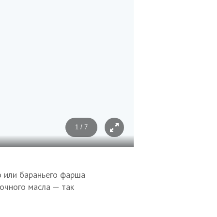
1 / 7
Фото: Зухра Биджиева
о или бараньего фарша
очного масла — так