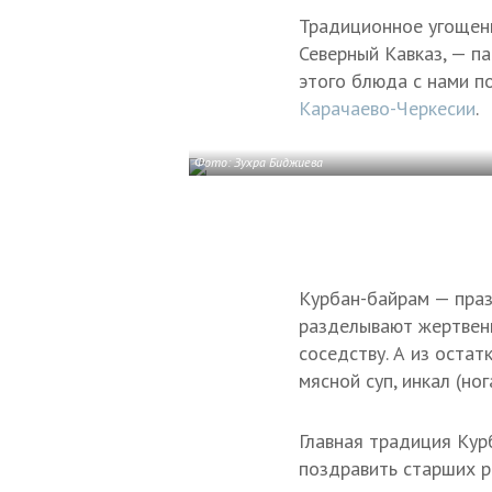
Традиционное угощени
Северный Кавказ, — п
этого блюда с нами по
Карачаево-Черкесии
.
Фото: Зухра Биджиева
Курбан-байрам — праз
разделывают жертвенн
соседству. А из оста
мясной суп, инкал (но
Главная традиция Кур
поздравить старших р