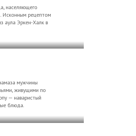
да, населяющего
и. Исконным рецептом
з аула Эркен-Халк в
 намаза мужчины
мьями, живущими по
рпу — наваристый
ые блюда.