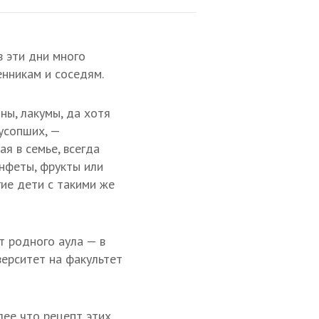
в эти дни много
енникам и соседям.
ны, лакумы, да хотя
усопших, —
ая в семье, всегда
нфеты, фрукты или
гие дети с такими же
т родного аула — в
верситет на факультет
лее что рецепт этих