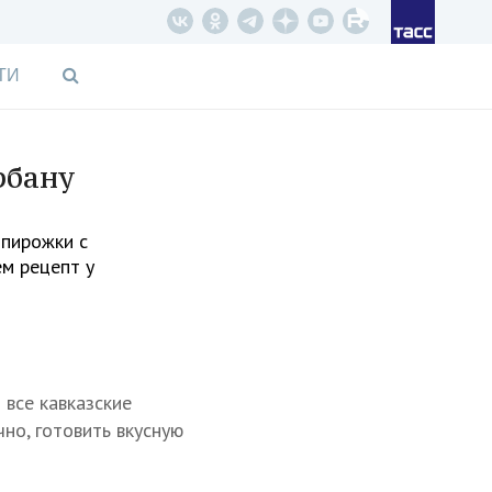
ТИ
рбану
 пирожки с
ем рецепт у
 все кавказские
чно, готовить вкусную