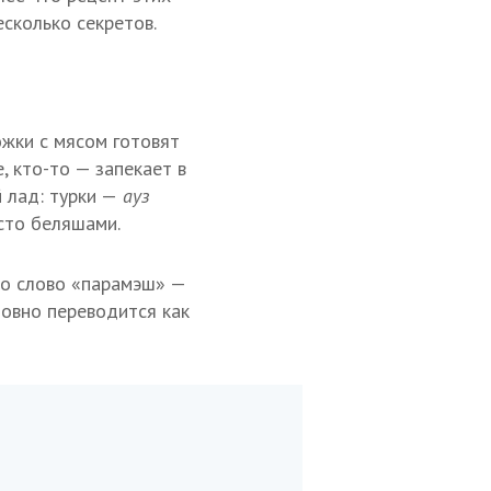
есколько секретов.
ожки с мясом готовят
, кто-то — запекает в
 лад: турки —
ауз
сто беляшами.
то слово «парамэш» —
ловно переводится как