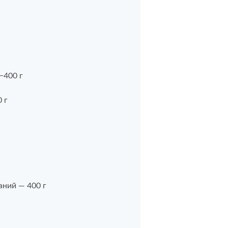
−400 г
 г
ний — 400 г