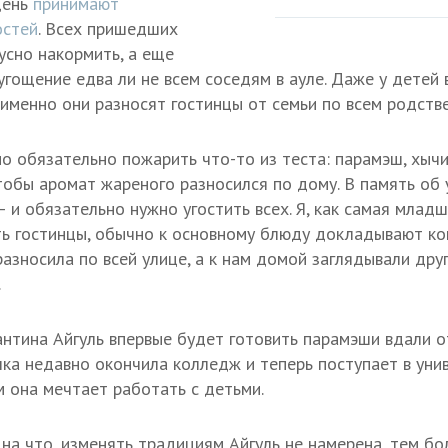
день
принимают
остей
. Всех пришедших
усно накормить, а еще
гощение едва ли не всем соседям в ауле. Даже у детей 
именно они разносят гостинцы от семьи по всем родств
о обязательно пожарить что-то из теста: парамэш, хычи
тобы аромат жареного разносился по дому. В память об 
— и обязательно нужно угостить всех. Я, как самая младш
ь гостинцы, обычно к основному блюду докладывают ко
азносила по всей улице, а к нам домой заглядывали дру
.
рантина Айгуль впервые будет готовить парамэши вдали о
шка недавно окончила колледж и теперь поступает в уни
м она мечтает работать с детьми.
 на что, изменять традициям Айгуль не намерена, тем бо