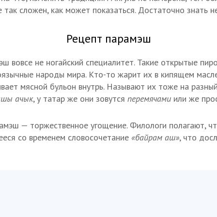
 так сложен, как может показаться. Достаточно знать н
Рецепт парамэш
эш вовсе не ногайский специалитет. Такие открытые пир
оязычные народы мира. Кто-то жарит их в кипящем масле
ивает мясной бульон внутрь. Называют их тоже на разный
ашы ачык
, у татар же они зовутся
перемячами
или же про
рамэш — торжественное угощение. Филологи полагают, ч
ееся со временем словосочетание
«байрам аш»
, что дос