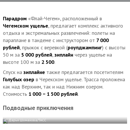
Парадром
«Флай-Чегем», расположенный в
Чегемском ущелье
, предлагает комплекс активного
отдыха и экстремальных развлечений: полеты на
параплане в тандеме с инструктором от
7 000
рублей
, прыжок с веревкой (
роупджампинг
) с высоты
50 м за
5 000 рублей
,
зиплайн
через ущелье на
высоте 100 м за
2 500
.
Спуск на
зиплайне
также предлагается посетителям
Голубых озер
в Черекском ущелье. Трасса проложена
как над Верхним, так и над Нижним озером.
Стоимость
1 000 − 1 500 рублей
.
Подводные приключения
© Дарья Шомахова/ТАСС