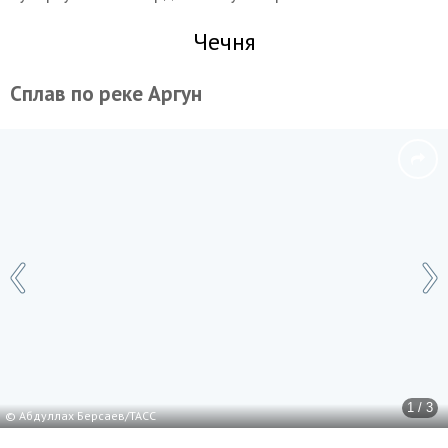
Чечня
Сплав по реке Аргун
1 / 3
© Абдуллах Берсаев/ТАСС