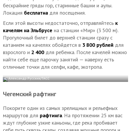
бескрайние гряды гор, старинные башни и аулы.
Локация
бесплатна
для посещения.
Если этой высоты недостаточно, отправляйтесь
к
качелям на Эльбрусе
на станции «Мир» (3 500 м).
Прогулочный билет до верхней станции сразу с
катанием на качелях обойдется в
3 800 рублей
для
взрослого и
2 400
для ребенка. После качелей можно
найти себе еще парочку занятий — наверху есть
отличные точки для селфи, кафе, экотропа.
© Александр Русских/ТАСС
Чегемский рафтинг
Покорите один из самых зрелищных и рельефных
маршрутов для
рафтинга
. На протяжении 25 км вас
ждут глубокие узкие каньоны, где река пробивает
себе путь сквозь скалы, создавая мощные пороги и