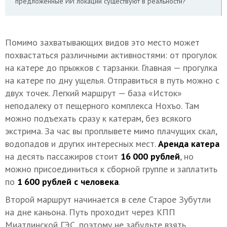
предложенные ИИ локации существуют в реальности?
Помимо захватывающих видов это место может
похвастаться различными активностями: от прогулок
на катере до прыжков с тарзанки. Главная — прогулка
на катере по дну ущелья. Отправиться в путь можно с
двух точек. Легкий маршрут — база «Исток»
неподалеку от пещерного комплекса Нохъо. Там
можно подъехать сразу к катерам, без всякого
экстрима. За час вы проплывете мимо плачущих скал,
водопадов и других интересных мест.
Аренда катера
на десять пассажиров стоит
16 000 рублей
, но
можно присоединиться к сборной группе и заплатить
по
1 600 рублей с человека
.
Второй маршрут начинается в селе Старое Зубутли
на дне каньона. Путь проходит через КПП
Миатлинской ГЭС, поэтому не забудьте взять