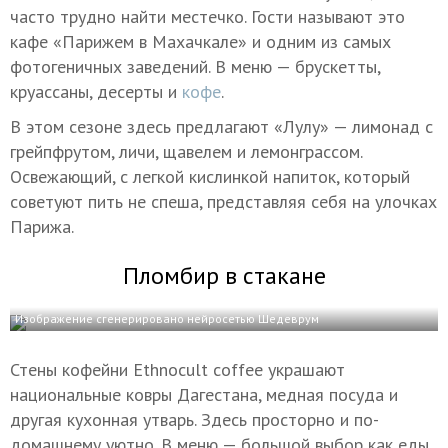
часто трудно найти местечко. Гости называют это
кафе «Парижем в Махачкале» и одним из самых
фотогеничных заведений. В меню — брускетты,
круассаны, десерты и
кофе
.
В этом сезоне здесь предлагают «Лулу» — лимонад с
грейпфрутом, личи, щавелем и лемонграссом.
Освежающий, с легкой кислинкой напиток, который
советуют пить не спеша, представляя себя на улочках
Парижа.
Пломбир в стакане
Изображение сгенерировано нейросетью Шедеврум
Стены кофейни Ethnocult coffee украшают
национальные ковры Дагестана, медная посуда и
другая кухонная утварь. Здесь просторно и по-
домашнему уютно. В меню — большой выбор как еды,