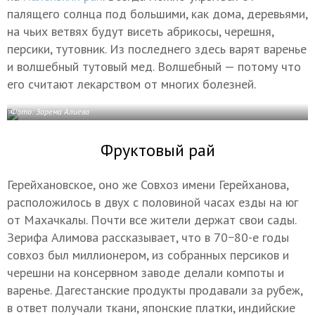
палящего солнца под большими, как дома, деревьями,
на чьих ветвях будут висеть абрикосы, черешня,
персики, тутовник. Из последнего здесь варят варенье
и волшебный тутовый мед. Волшебный — потому что
его считают лекарством от многих болезней.
Фото: Зарема Алиева
Фруктовый рай
Герейхановское, оно же Совхоз имени Герейханова,
расположилось в двух с половиной часах езды на юг
от Махачкалы. Почти все жители держат свои сады.
Зерифа Алимова рассказывает, что в 70−80-е годы
совхоз был миллионером, из собранных персиков и
черешни на консервном заводе делали компоты и
варенье. Дагестанские продукты продавали за рубеж,
в ответ получали ткани, японские платки, индийские