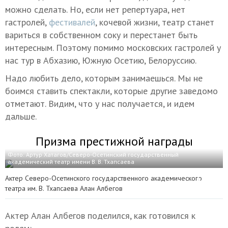
можно сделать. Но, если нет репертуара, нет
гастролей,
фестивалей
, кочевой жизни, театр станет
вариться в собственном соку и перестанет быть
интересным. Поэтому помимо московских гастролей у
нас тур в Абхазию, Южную Осетию, Белоруссию.
Надо любить дело, которым занимаешься. Мы не
боимся ставить спектакли, которые другие заведомо
отметают. Видим, что у нас получается, и идем
дальше.
Призма престижной награды
Фото: Артур Хатагов/Северо-Осетинский государственный
академический театр имени В. В. Тхапсаева
Актер Северо-Осетинского государственного академического
театра им. В. Тхапсаева Алан Албегов
Актер Алан Албегов поделился, как готовился к