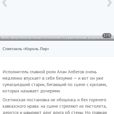
1 / 5
Фото: Артур Хатагов/Северо-Осетинский государственный академический теа
Спектакль «Король Лир»
Исполнитель главной роли Алан Албегов очень
медленно впускает в себя безумие — и вот он уже
сумасшедший старик, бегающий по сцене с куклами,
которых называет дочерями.
Осетинская постановка не обошлась и без горячего
кавказского нрава: на сцене стреляют из пистолета,
дерутся и швыряют друг друга об стены. Но главная