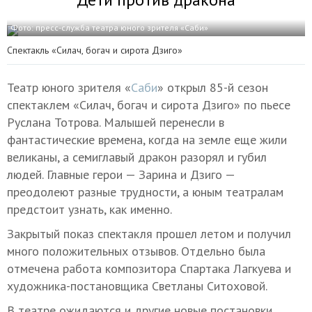
Фото: пресс-служба театра юного зрителя «Саби»
Спектакль «Силач, богач и сирота Дзиго»
Театр юного зрителя «
Саби
» открыл 85-й сезон
спектаклем «Силач, богач и сирота Дзиго» по пьесе
Руслана Тотрова. Малышей перенесли в
фантастические времена, когда на земле еще жили
великаны, а семиглавый дракон разорял и губил
людей. Главные герои — Зарина и Дзиго —
преодолеют разные трудности, а юным театралам
предстоит узнать, как именно.
Закрытый показ спектакля прошел летом и получил
много положительных отзывов. Отдельно была
отмечена работа композитора Спартака Лагкуева и
художника-постановщика Светланы Ситоховой.
В театре ожидаются и другие новые постановки.