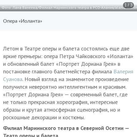
1 / 3
Фото: Лана Ванеева/Филиал Мариинского театра в РСО-Алания/alania.mariin
Опера «Иоланта»
Летом в Театре оперы и балета состоялись еще две
яркие премьеры: опера Петра Чайковского «Иоланта»
и обновленный балет «Портрет Дориана Грея» в
постановке главного балетмейстера филиала
Валерия
Суанова
. Новый взгляд на знаменитое произведение
получился невероятно интеллигентным и красивым.
«Портрет Дориана Грея» — современный балет, где
не только прекрасная хореография, интересные
образы и крутая атмосферная сценография, но и
роскошные декорации и костюмы.
Филиал Мариинского театра в Северной Осетии —
Театр оперы и балета