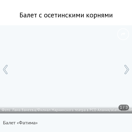
Балет с осетинскими корнями
1 / 3
Фото: Лана Ванеева/Филиал Мариинского театра в РСО-Алания/alania.mariin
Балет «Фатима»