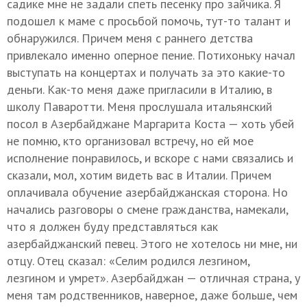
садике мне не задали спеть песенку про зайчика. Я
подошел к маме с просьбой помочь, тут-то талант и
обнаружился. Причем меня с раннего детства
привлекало именно оперное пение. Потихоньку начал
выступать на концертах и получать за это какие-то
деньги. Как-то меня даже пригласили в Италию, в
школу Паваротти. Меня прослушала итальянский
посол в Азербайджане Маргарита Коста — хоть убей
не помню, кто организовал встречу, но ей мое
исполнение понравилось, и вскоре с нами связались и
сказали, мол, хотим видеть вас в Италии. Причем
оплачивала обучение азербайджанская сторона. Но
начались разговоры о смене гражданства, намекали,
что я должен буду представляться как
азербайджанский певец. Этого не хотелось ни мне, ни
отцу. Отец сказал: «Селим родился лезгином,
лезгином и умрет». Азербайджан — отличная страна, у
меня там родственников, наверное, даже больше, чем