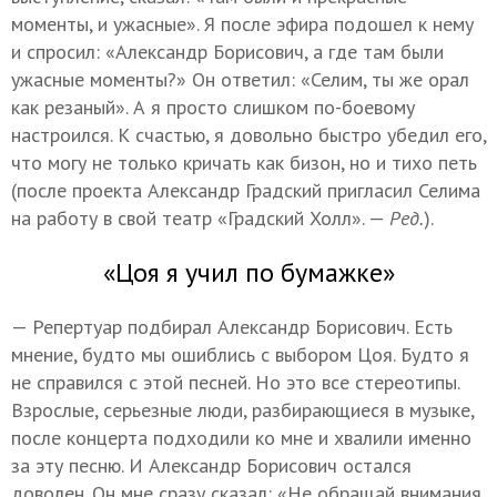
моменты, и ужасные». Я после эфира подошел к нему
и спросил: «Александр Борисович, а где там были
ужасные моменты?» Он ответил: «Селим, ты же орал
как резаный». А я просто слишком по-боевому
настроился. К счастью, я довольно быстро убедил его,
что могу не только кричать как бизон, но и тихо петь
(после проекта Александр Градский пригласил Селима
на работу в свой театр «Градский Холл». —
Ред.
).
«Цоя я учил по бумажке»
— Репертуар подбирал Александр Борисович. Есть
мнение, будто мы ошиблись с выбором Цоя. Будто я
не справился с этой песней. Но это все стереотипы.
Взрослые, серьезные люди, разбирающиеся в музыке,
после концерта подходили ко мне и хвалили именно
за эту песню. И Александр Борисович остался
доволен. Он мне сразу сказал: «Не обращай внимания