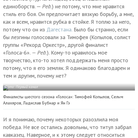
единоборств. —
Ред.
) не потому, что мне нравится
стиль его боя. Он предпочитает вязкую борьбу, а мне,
как и всем, нравится рубка в стойке. Я топлю за него,
потому что он из
Дагестана.
Было бы странно, если
бы лезгины голосовали за Тимофея (Копылов, солист
группы «Рекорд Оркестр», другой финалист
«Голоса-6».
— Ред.
). Кому-то нравилось мое
творчество, кто-то хотел поддержать меня просто
потому, что я его земляк. Я одинаково благодарен и
тем и другим, почему нет?
Фото: Первый канал
Финалисты шестого сезона «Голоса»: Тимофей Копылов, Селим
Алахяров, Ладислав Бубнар и Ян Гэ
И я понимаю, почему некоторых разозлила моя
победа. Не все остались довольны, что титул забрал
кавказец. Наверное, и к этому следует относиться