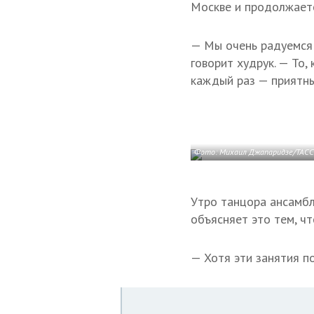
Москве и продолжаетс
— Мы очень радуемся 
говорит худрук. — То,
каждый раз — приятны
Фото: Михаил Джапаридзе/ТАСС
Утро танцора ансамбл
объясняет это тем, ч
— Хотя эти занятия п