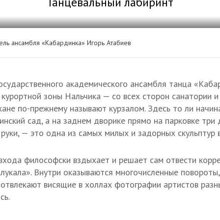
Танцевальный лабиринт
ль ансамбля «Кабардинка» Игорь Атабиев
осударственного академического ансамбля танца «Каба
 курортной зоны Нальчика — со всех сторон санатории и
жане по-прежнему называют курзалом. Здесь то ли начина
инский сад, а на заднем дворике прямо на парковке три 
 руки, — это одна из самых милых и задорных скульптур 
входа философски вздыхает и решает сам отвести корр
блукала». Внутри оказываются многочисленные повороты
 отвлекают висящие в холлах фотографии артистов разны
сь.