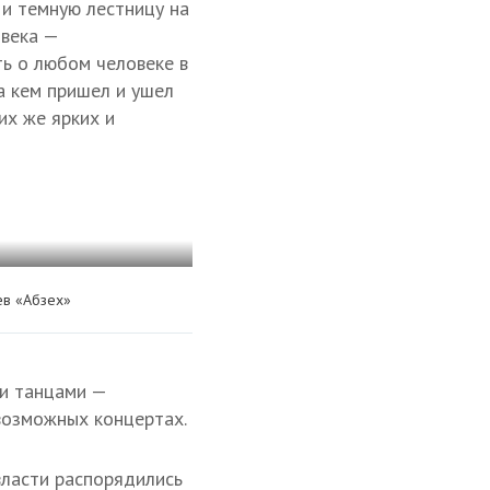
 и темную лестницу на
овека —
ь о любом человеке в
за кем пришел и ушел
их же ярких и
ев «Абзех»
ми танцами —
евозможных концертах.
власти распорядились