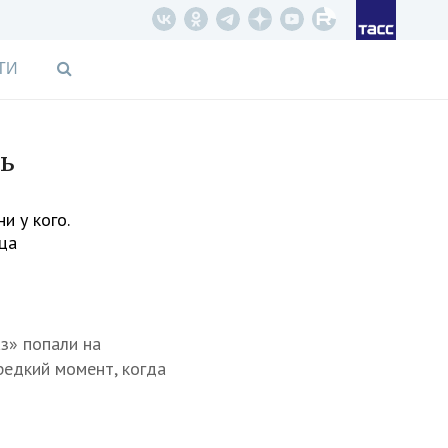
ТИ
ть
и у кого.
ца
з» попали на
редкий момент, когда