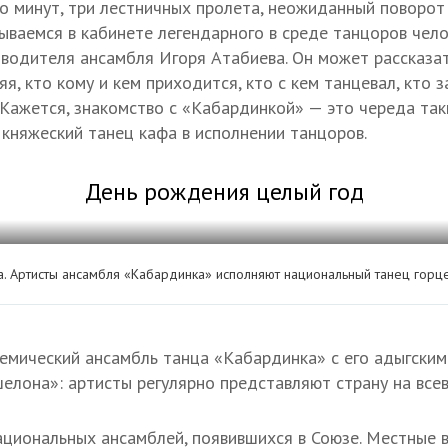
ко минут, три лестничных пролета, неожиданный поворот
ываемся в кабинете легендарного в среде танцоров чел
водителя ансамбля Игоря Атабиева. Он может рассказат
я, кто кому и кем приходится, кто с кем танцевал, кто 
 Кажется, знакомство с «Кабардинкой» — это череда так
 княжеский танец кафа в исполнении танцоров.
День рождения целый год
а. Артисты ансамбля «Кабардинка» исполняют национальный танец горц
емический ансамбль танца «Кабардинка» с его адыгски
шелона»: артисты регулярно представляют страну на вс
ациональных ансамблей, появившихся в Союзе. Местные 