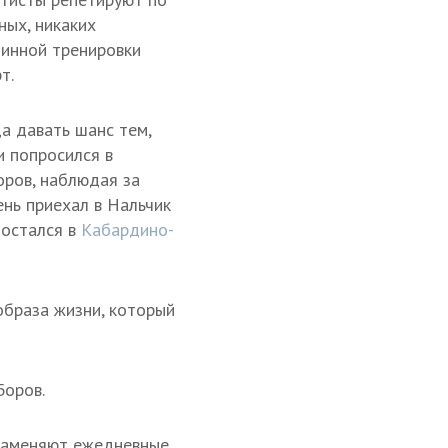
ных, никаких
линной тренировки
т.
да давать шанс тем,
и попросился в
оров, наблюдая за
ень приехал в Нальчик
 остался в
Кабардино-
браза жизни, который
Боров.
 заменяют ежедневные