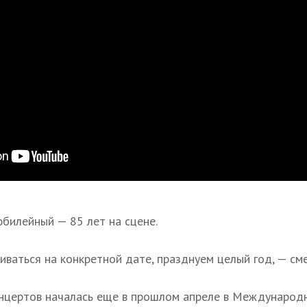
юбилейный — 85 лет на сцене.
иваться на конкретной дате, празднуем целый год, — см
нцертов началась еще в прошлом апреле в Международ