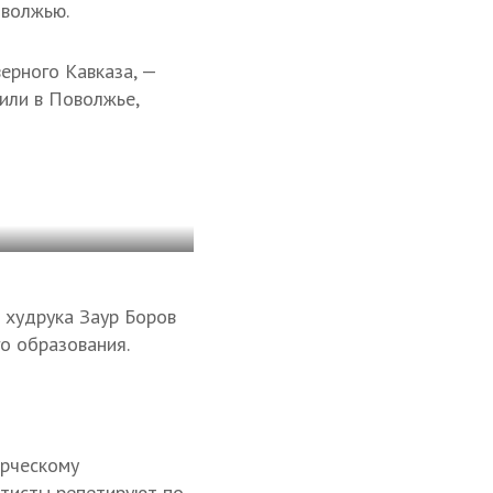
оволжью.
ерного Кавказа, —
 или в Поволжье,
 худрука Заур Боров
о образования.
орческому
ртисты репетируют по