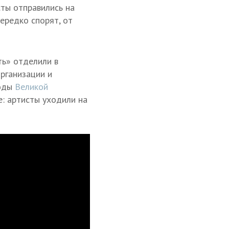
сты отправились на
ередко спорят, от
ть» отделили в
рганизации и
оды
Великой
е: артисты уходили на