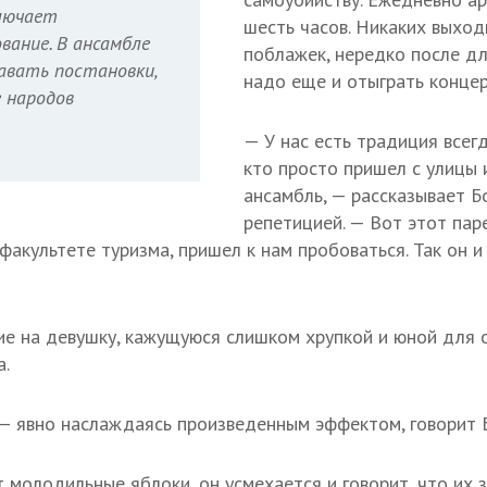
лючает
шесть часов. Никаких выход
ание. В ансамбле
поблажек, нередко после д
авать постановки,
надо еще и отыграть концер
е народов
— У нас есть традиция всег
кто просто пришел с улицы 
ансамбль, — рассказывает Б
репетицией. — Вот этот пар
 факультете туризма, пришел к нам пробоваться. Так он и
 на девушку, кажущуюся слишком хрупкой и юной для о
а.
 — явно наслаждаясь произведенным эффектом, говорит 
т молодильные яблоки, он усмехается и говорит, что их