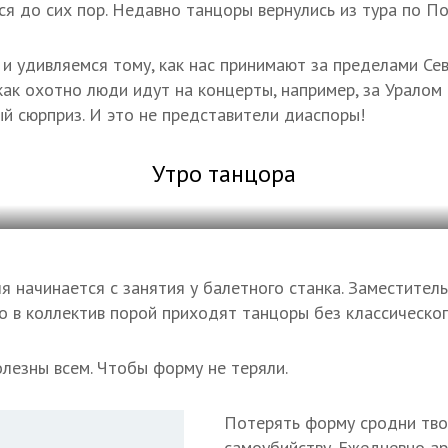
я до сих пор. Недавно танцоры вернулись из тура по П
и удивляемся тому, как нас принимают за пределами Сев
 как охотно люди идут на концерты, например, за Уралом
й сюрприз. И это не представители диаспоры!
Утро танцора
я начинается с занятия у балетного станка. Заместитель
то в коллектив порой приходят танцоры без классическог
олезны всем. Чтобы форму не теряли.
Потерять форму сродни тв
самоубийству. Ежедневно а