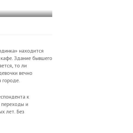
рдинка» находится
 кафе. Здание бывшего
ется, то ли
девочки вечно
в городе.
еспондента к
, переходы и
х лет. Без