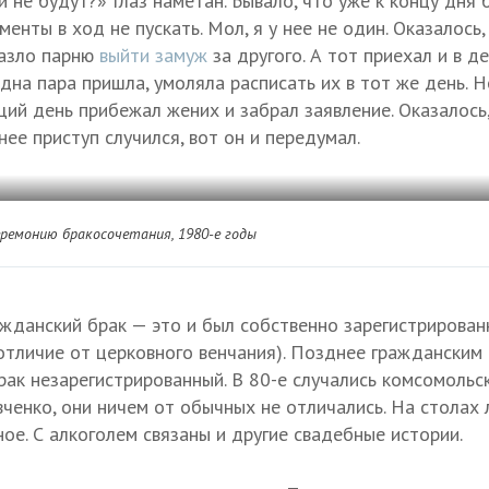
и не будут?» Глаз наметан. Бывало, что уже к концу дня
енты в ход не пускать. Мол, я у нее не один. Оказалось,
назло парню
выйти замуж
за другого. А тот приехал и в д
Одна пара пришла, умоляла расписать их в тот же день. Н
ий день прибежал жених и забрал заявление. Оказалось,
 нее приступ случился, вот он и передумал.
ремонию бракосочетания, 1980-е годы
ажданский брак — это и был собственно зарегистрирова
 отличие от церковного венчания). Позднее гражданским
рак незарегистрированный. В 80-е случались комсомольс
вченко, они ничем от обычных не отличались. На столах 
ое. С алкоголем связаны и другие свадебные истории.