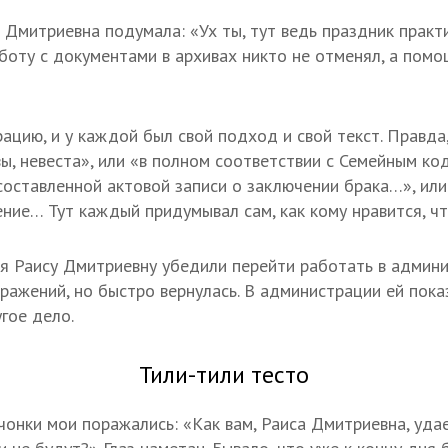
а Дмитриевна подумала: «Ух ты, тут ведь праздник практ
аботу с документами в архивах никто не отменял, а пом
рацию, и у каждой был свой подход и свой текст. Правд
 вы, невеста», или «в полном соответствии с Семейным к
составленной актовой записи о заключении брака…», или
ние… Тут каждый придумывал сам, как кому нравится, ч
я Раису Дмитриевну убедили перейти работать в админи
ражений, но быстро вернулась. В администрации ей пок
угое дело.
Тили-тили тесто
чонки мои поражались: «Как вам, Раиса Дмитриевна, удае