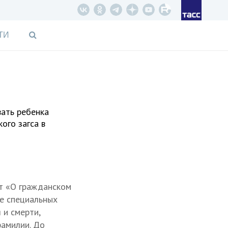
ТИ
вать ребенка
ого загса в
ет «О гражданском
ие специальных
 и смерти,
фамилии. До