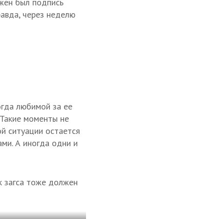
лжен был подпись
равда, через неделю
огда любимой за ее
 Такие моменты не
ой ситуации остается
ми. А иногда одни и
к загса тоже должен