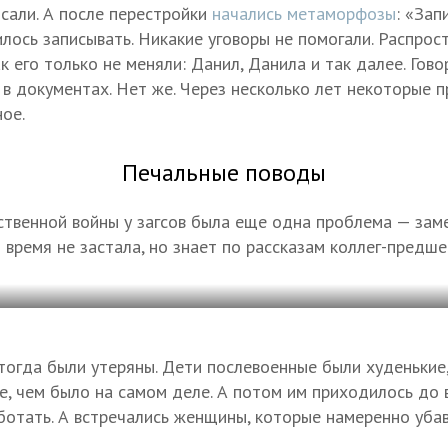
исали. А после перестройки
начались метаморфозы
: «Зап
илось записывать. Никакие уговоры не помогали. Распро
к его только не меняли: Данил, Данила и так далее. Гов
 в документах. Нет же. Через несколько лет некоторые 
ое.
Печальные поводы
твенной войны у загсов была еще одна проблема — заме
 время не застала, но знает по рассказам коллег-предше
огда были утеряны. Дети послевоенные были худенькие
е, чем было на самом деле. А потом им приходилось до
ботать. А встречались женщины, которые намеренно уба