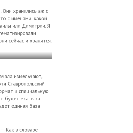
. Они хранились аж с
то с именами: какой
аилы или Димитрии. Я
стематизировали
они сейчас и хранятся.
ачала измельчают,
отя Ставропольский
формат и специальную
но будет ехать за
будет единая база
 — Как в словаре