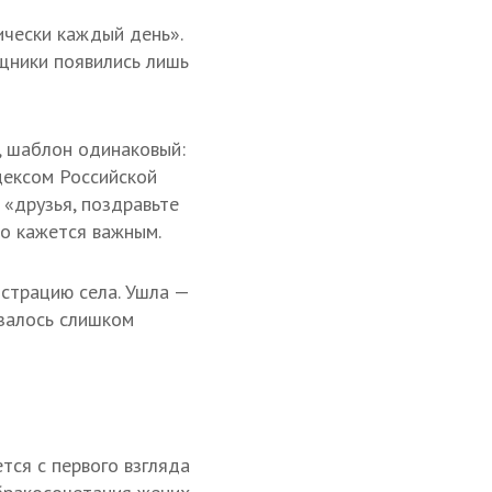
ически каждый день».
ощники появились лишь
а, шаблон одинаковый:
одексом Российской
 «друзья, поздравьте
то кажется важным.
страцию села. Ушла —
азалось слишком
тся с первого взгляда