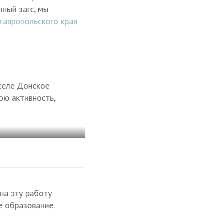
ный загс, мы
тавропольского края
селе Донское
ою активность,
на эту работу
е образование.