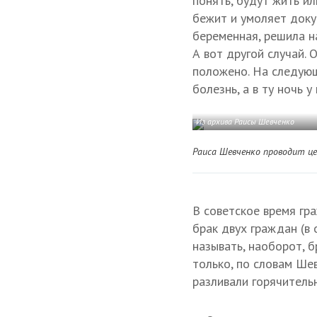
понять, будут жить ил
бежит и умоляет докум
беременная, решила 
А вот другой случай. 
положено. На следующ
болезнь, а в ту ночь у
Из архива Раисы Шевченко
Раиса Шевченко проводит це
В советское время гр
брак двух граждан (в
называть, наоборот, б
только, по словам Ше
разливали горячительн