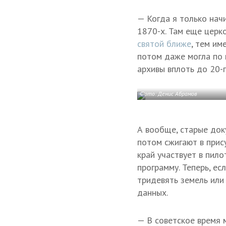
— Когда я только начи
1870-х. Там еще церко
святой ближе
, тем им
потом даже могла по 
архивы вплоть до 20-г
Фото: Денис Абрамов
А вообще, старые док
потом сжигают в прис
край участвует в пил
программу. Теперь, ес
тридевять земель или 
данных.
— В советское время 