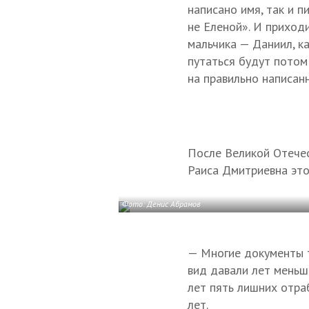
написано имя, так и п
не Еленой». И приход
мальчика — Даниил, ка
путаться будут потом
на правильно написанн
После Великой Отечес
Раиса Дмитриевна это
Фото: Денис Абрамов
— Многие документы т
вид давали лет меньш
лет пять лишних отра
лет.