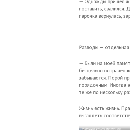
— Однажды пришел жен
поставить, свалился. 
парочка вернулась, за
Разводы — отдельная 
— Были на моей памят
бесцельно потраченны
забываются. Порой пр
порядочным. Иногда э
те же по нескольку ра
Жизнь есть жизнь. Пр
выглядеть соответству
Из архива Раисы Шевченко