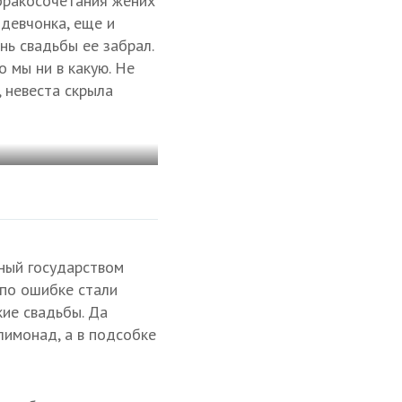
 бракосочетания жених
 девчонка, еще и
ень свадьбы ее забрал.
о мы ни в какую. Не
 невеста скрыла
нный государством
 по ошибке стали
кие свадьбы. Да
лимонад, а в подсобке