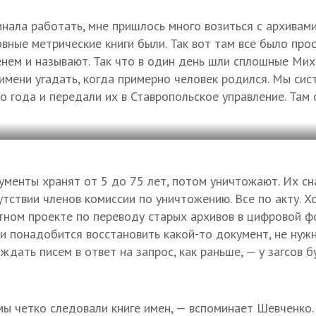
нала работать, мне пришлось много возиться с архивами
вные метрические книги были. Так вот там все было прос
енем и называют. Так что в один день шли сплошные Мих
имени угадать, когда примерно человек родился. Мы си
о года и передали их в Ставропольское управление. Там 
ументы хранят от 5 до 75 лет, потом уничтожают. Их сн
утствии членов комиссии по уничтожению. Все по акту. Х
отном проекте по переводу старых архивов в цифровой 
ли понадобится восстановить какой-то документ, не нуж
ждать писем в ответ на запрос, как раньше, — у загсов 
мы четко следовали книге имен, — вспоминает Шевченко.