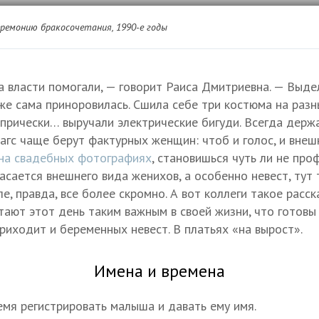
ремонию бракосочетания, 1990-е годы
а власти помогали, — говорит Раиса Дмитриевна. — Выде
же сама приноровилась. Сшила себе три костюма на разны
 прически… выручали электрические бигуди. Всегда держа
агс чаще берут фактурных женщин: чтоб и голос, и внеш
на свадебных фотографиях
, становишься чуть ли не пр
асается внешнего вида женихов, а особенно невест, тут 
ле, правда, все более скромно. А вот коллеги такое расск
тают этот день таким важным в своей жизни, что готовы 
риходит и беременных невест. В платьях «на вырост».
Имена и времена
емя регистрировать малыша и давать ему имя.