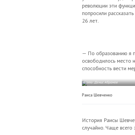
революции эти функци
попросили рассказать
26 лет.
— По образованию я п
освободилось место на
способность вести мер
Фото: Денис Абрамов
Раиса Шевченко
История Раисы Шевчен
случайно. Чаще всего