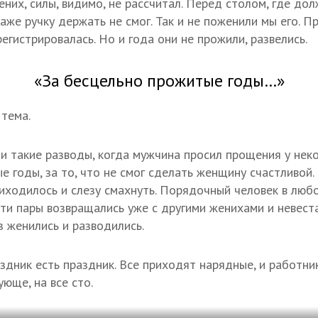
их, силы, видимо, не рассчитал. Перед столом, где до
Даже ручку держать не смог. Так и не поженили мы его. П
регистрировалась. Но и года они не прожили, развелись.
«За бесцельно прожитые годы…»
тема.
и такие разводы, когда мужчина просил прощения у нек
е годы, за то, что не смог сделать женщину счастливой.
иходилось и слезу смахнуть. Порядочный человек в люб
ти пары возвращались уже с другими женихами и невеста
з женились и разводились.
аздник есть праздник. Все приходят нарядные, и работни
юще, на все сто.