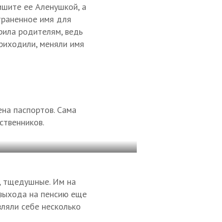
ишите ее Аленушкой, а
страненное имя для
орила родителям, ведь
приходили, меняли имя
на паспортов. Сама
ственников.
, тщедушные. Им на
 выхода на пенсию еще
вляли себе несколько