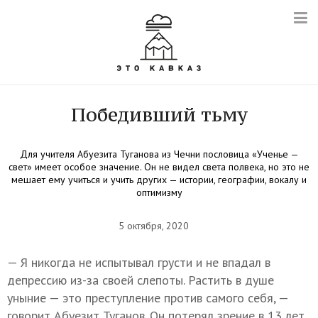
Победивший тьму
Для учителя Абуезита Туганова из Чечни пословица «Ученье —
свет» имеет особое значение. Он не видел света полвека, но это не
мешает ему учиться и учить других — истории, географии, вокалу и
оптимизму
5 октября, 2020
— Я никогда не испытывал грусти и не впадал в
депрессию из-за своей слепоты. Растить в душе
уныние — это преступление против самого себя, —
говорит Абуезит Туганов. Он потерял зрение в 13 лет,