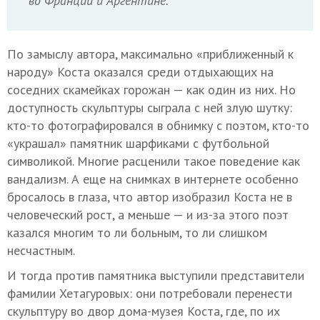
во Франции и Аргентине.
По замыслу автора, максимально «приближенный к
народу» Коста оказался среди отдыхающих на
соседних скамейках горожан — как один из них. Но
доступность скульптуры сыграла с ней злую шутку:
кто-то фотографировался в обнимку с поэтом, кто-то
«украшал» памятник шарфиками с футбольной
символикой. Многие расценили такое поведение как
вандализм. А еще на снимках в интернете особенно
бросалось в глаза, что автор изобразил Коста не в
человеческий рост, а меньше — и из-за этого поэт
казался многим то ли больным, то ли слишком
несчастным.
И тогда против памятника выступили представители
фамилии Хетагуровых: они потребовали перенести
скульптуру во двор дома-музея Коста, где, по их