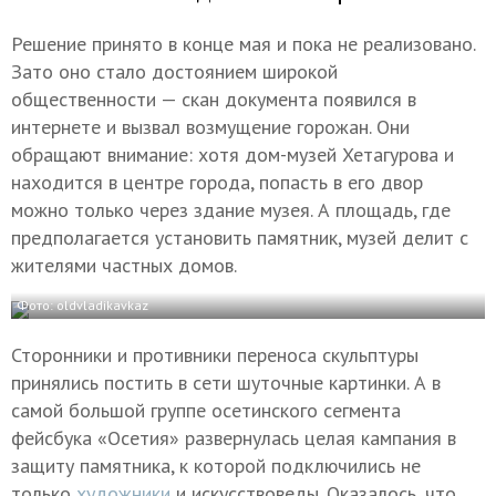
Решение принято в конце мая и пока не реализовано.
Зато оно стало достоянием широкой
общественности — скан документа появился в
интернете и вызвал возмущение горожан. Они
обращают внимание: хотя дом-музей Хетагурова и
находится в центре города, попасть в его двор
можно только через здание музея. А площадь, где
предполагается установить памятник, музей делит с
жителями частных домов.
Фото: oldvladikavkaz
Сторонники и противники переноса скульптуры
принялись постить в сети шуточные картинки. А в
самой большой группе осетинского сегмента
фейсбука «Осетия» развернулась целая кампания в
защиту памятника, к которой подключились не
только
художники
и искусствоведы. Оказалось, что