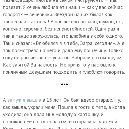
повезет. Я очень любила эти наши — как у вас сейчас
говорят? — вечеринки. Звездой на них была! Как
танцевала, как пела! У нас весело бывало, шумно, но,
конечно, скромно, без непристойностей. Один раз я
так в танце закружилась, что влюбила в себя одного.
Так и сказал: «Влюбился я в тебя, Загра, сегодня». А я
так посмотрела на него и дала ему пощечину. Только
силу не рассчитала — упал он. Забрали потом друзья.
Как за что? За наглость! Не принято у нас было к
приличным девушкам подходить и «люблю» говорить.
***
А
замуж я вышла
в 15 лет. Он был вдвое старше. Ну,
как вышла, украли меня. Пошла в гости к тете, а когда
уходила, она дала мне молодую картошку. Я
положила ее в подол платья и отправилась домой.
Вижу — всадник скачет. Я даже ничего сообразить не