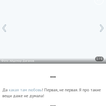
1 / 6
Фото: Айдемир Даганов
***
Да
какая там любовь
! Первая, не первая. Я про такие
вещи даже не думала!