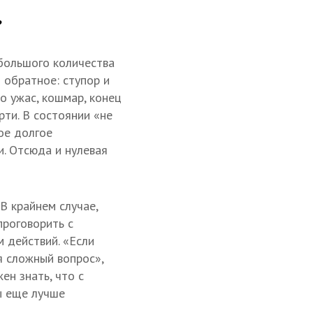
?
большого количества
 обратное: ступор и
то ужас, кошмар, конец
ти. В состоянии «не
ое долгое
. Отсюда и нулевая
В крайнем случае,
проговорить с
 действий. «Если
я сложный вопрос»,
ен знать, что с
ы еще лучше