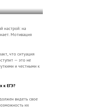
й настрой: на
знает. Мотивация
акт, что ситуация
ступит — это не
чуткими и честными к
х к ЕГЭ?
 должен видеть свое
 возможность их