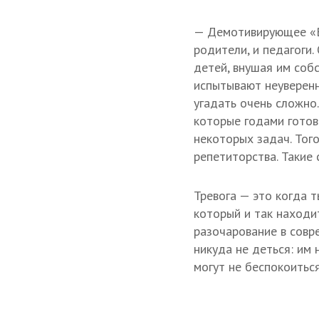
— Демотивирующее «Вс
родители, и педагоги.
детей, внушая им собс
испытывают неуверенн
угадать очень сложно.
которые годами готови
некоторых задач. Того
репетиторства. Такие
Тревога — это когда т
который и так находи
разочарование в совр
никуда не деться: им 
могут не беспокоитьс