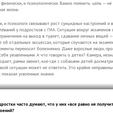
физически, и психологически. Важно помнить: цель — не
ая жизнь.
и, и психологи связывают рост суицидных настроений и 
леваний у подростков с ГИА. Ситуация вокруг экзаменов
граничения на выход в туалет, сдавание личных вещей —
е об отдельных эксцессах, которые случаются на экзаме
оменты переносит болезненно. Даже взрослые люди, пр
себя уязвленными. А что говорить о детях? Камера, нез
юдает, рамки звенят, кое-где с собаками детей досмат
акой ситуации может не ответить. Это крайне неправиль
 показал усвоенные знания.
дростки часто думают, что у них «все равно не получит
роений?