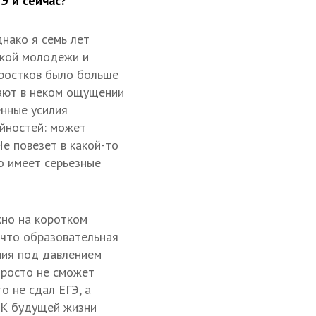
Э и сейчас?
днако я семь лет
ской молодежи и
дростков было больше
вают в неком ощущении
енные усилия
айностей: может
Не повезет в какой-то
о имеет серьезные
жно на коротком
 что образовательная
ния под давлением
просто не сможет
о не сдал ЕГЭ, а
. К будущей жизни