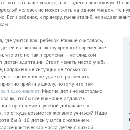
те: вот это наше «надо», а вот здесь наше «хочу». Пос
зрослый человек не может жить на одном «надо». Не нуж
но. Если ребенок, к примеру, гуманитарий, не выдавливай
кам.
, где учится ваш ребенок. Раньше считалось,
 детей из школы в школу вредно. Современные
и, что это не так: перемены — не слишком
ат детей адаптации. Стоит менять место учебы,
е, напряженные ситуации не только со
педсоставом и их не удается разрешить.
приятно прийти в школу, потому что там
орый вдохновляет.
Многие дети не настолько
зованы, чтобы все внимание отдавать
сли к проблемам с учебой добавляется
, то откуда возьмется желание учиться? Надо
хотя бы 8−10 детей учатся с желанием.
классе критическая масса детей с низкой