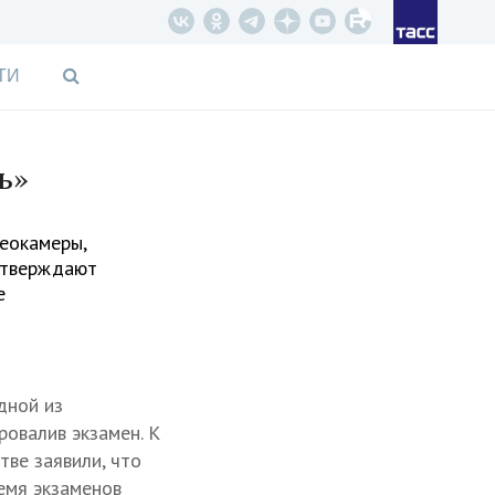
ТИ
ь»
еокамеры,
 утверждают
е
дной из
ровалив экзамен. К
тве заявили, что
емя экзаменов