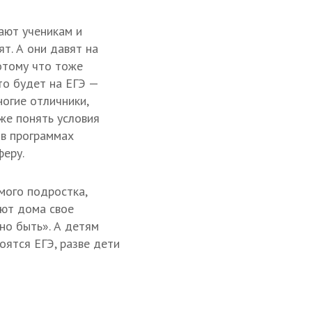
ают ученикам и
т. А они давят на
потому что тоже
то будет на ЕГЭ —
ногие отличники,
аже понять условия
и в программах
феру.
амого подростка,
уют дома свое
но быть». А детям
оятся ЕГЭ, разве дети