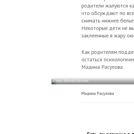
родители жалуются ка
что обсуждают по все
снимать нижнее белье
Некоторые дети не вы
заклеенные в жару окн
Как родителям поддер
остаться психологиче
Мадина Расулова.
Фото: Евгений Костин
Мадина Расулова