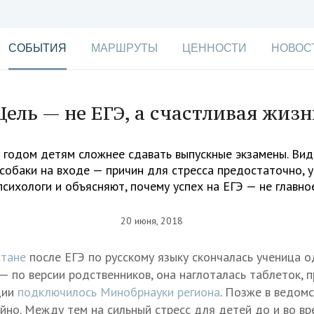
СОБЫТИЯ
МАРШРУТЫ
ЦЕННОСТИ
НОВОС
Цель — не ЕГЭ, а счастливая жизн
 годом детям сложнее сдавать выпускные экзамены. Вид
собаки на входе — причин для стресса предостаточно,
психологи и объясняют, почему успех на ЕГЭ — не главно
20 июня, 2018
стане
после ЕГЭ по русскому языку скончалась ученица о
 по версии родственников, она наглоталась таблеток, п
дии
подключилось Минобрнауки региона
. Позже в ведомс
йно. Между тем на сильный стресс для детей до и во вр