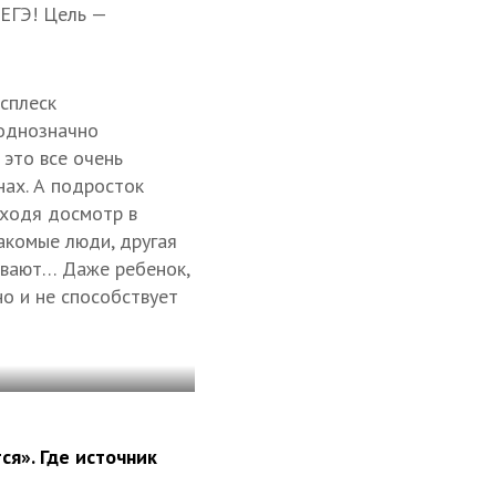
 ЕГЭ! Цель —
всплеск
 однозначно
 это все очень
нах. А подросток
оходя досмотр в
накомые люди, другая
ривают… Даже ребенок,
но и не способствует
ся». Где источник