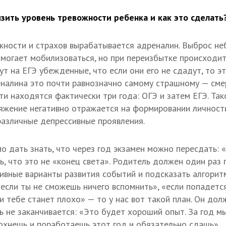
зить уровень тревожности ребенка и как это сделать
жности и страхов вырабатывается адреналин. Выброс не
омогает мобилизоваться, но при переизбытке происходит
ут на ЕГЭ убежденные, что если они его не сдадут, то э
еналина это почти равнозначно самому страшному — смер
ти находятся фактически три года: ОГЭ и затем ЕГЭ. Так
яжение негативно отражается на формировании личности
 различные депрессивные проявления.
 дать знать, что через год экзамен можно пересдать: «
, что это не «конец света». Родитель должен один раз 
ивные варианты развития событий и подсказать алгоритм
 «если ты не сможешь ничего вспомнить», «если попадетс
и тебе станет плохо» — то у нас вот такой план. Он долж
ь не заканчивается: «Это будет хороший опыт. За год м
охнешь и поработаешь этот год и обязательно сдашь».