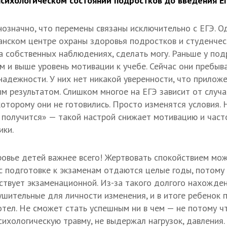
психологическом состоянии подростков до введения ЕГ
нозначно, что перемены связаны исключительно с ЕГЭ. О
анском центре охраны здоровья подростков и студенче
а собственных наблюдениях, сделать могу. Раньше у по
м и выше уровень мотивации к учебе. Сейчас они пребы
адежности. У них нет никакой уверенности, что прилож
м результатом. Слишком многое на ЕГЭ зависит от случ
которому они не готовились. Просто изменятся условия. 
е получится» — такой настрой снижает мотивацию и част
ики.
овье детей важнее всего! Жертвовать спокойствием мо
с подготовке к экзаменам отдаются целые годы, потому
ствует экзаменационной. Из-за такого долгого нахожде
ушительные для личности изменения, и в итоге ребенок 
отел. Не сможет стать успешным ни в чем — не потому чт
сихологическую травму, не выдержал нагрузок, давления