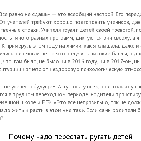
е равно не сдашь» — это всеобщий настрой. Его перед
 От учителей требуют хорошо подготовить учеников, давя
твенные страхи. Учителя грузят детей своей тревогой, 
ость: много разных программ, диктуются они сверху, а ч
 К примеру, в этом году на химии, как я слышала, даже м
лись, не смогли не то что получить высокие баллы, а д
, что там было, не было ни в 2016 году, ни в 2017-ом, н
 ситуации нагнетают нездоровую психологическую атмос
ы не уверен в будущем. А тут она у всех, а не только у с
тся в трудном переходном периоде. Родители транслир
еменной школе и ЕГЭ: «Это все неправильно, так не долж
надо жить и расти в этом «не так». Если сами родители б
я?
Почему надо перестать ругать детей