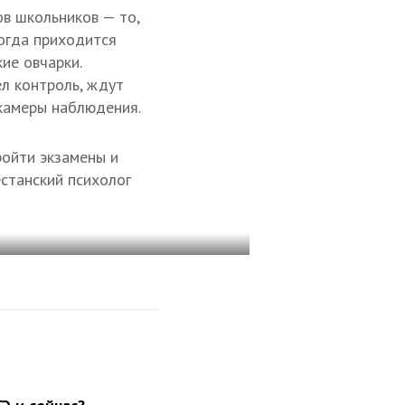
в школьников — то,
огда приходится
ие овчарки.
ел контроль, ждут
 камеры наблюдения.
ройти экзамены и
станский психолог