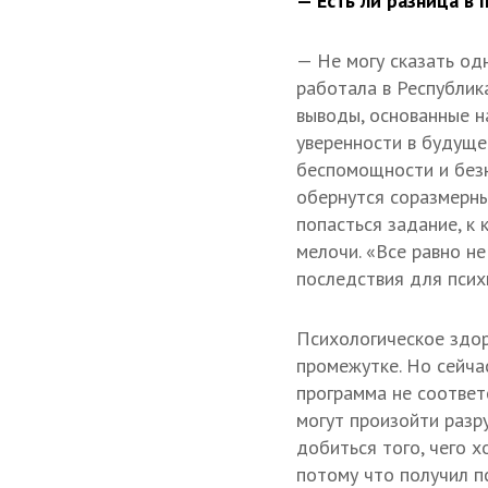
— Есть ли разница в 
— Не могу сказать од
работала в Республик
выводы, основанные н
уверенности в будуще
беспомощности и безн
обернутся соразмерны
попасться задание, к 
мелочи. «Все равно н
последствия для псих
Психологическое здор
промежутке. Но сейча
программа не соответ
могут произойти разр
добиться того, чего х
потому что получил п