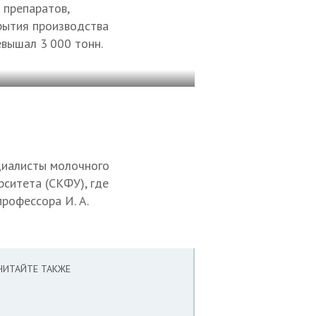
 препаратов,
крытия производства
евышал 3 000 тонн.
циалисты молочного
рситета (СКФУ), где
рофессора И. А.
ЧИТАЙТЕ ТАКЖЕ