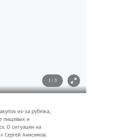
1 / 3
Фото: © пресс-служба СКФУ
купок из-за рубежа,
е пищевых и
к. О ситуации на
» Сергей Анисимов.