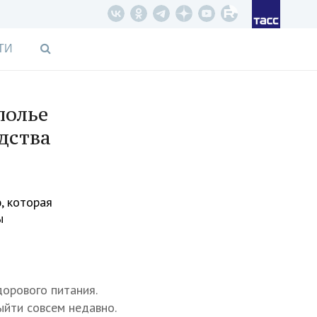
ТИ
полье
дства
, которая
ы
дорового питания.
ыйти совсем недавно.