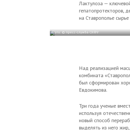
Лактулоза — ключевой
гепатопротекторов, д
на Ставрополье сырье 
Фото: © пресс-служба СКФУ
Над реализацией мас
комбината «Ставропол
был сформирован хоро
Евдокимова.
Три года ученые вмес
используя отечествен
новый способ перераб
выделять из него жир