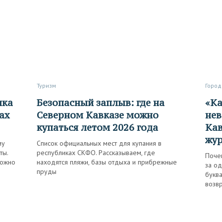
Туризм
Город
Безопасный заплыв: где на
«Кажется, к такой красоте
ах
Северном Кавказе можно
нев
купаться летом 2026 года
Кав
жур
му
Список официальных мест для купания в
ты.
республиках СКФО. Рассказываем, где
Поче
можно
находятся пляжи, базы отдыха и прибрежные
за од
пруды
буква
возвр