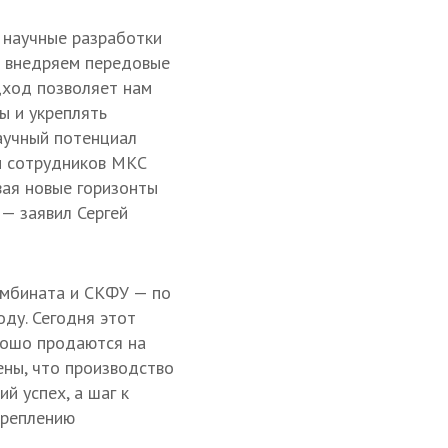
 научные разработки
о внедряем передовые
дход позволяет нам
ы и укреплять
аучный потенциал
м сотрудников МКС
вая новые горизонты
— заявил Сергей
мбината и СКФУ — по
оду. Сегодня этот
рошо продаются на
ены, что производство
й успех, а шаг к
креплению