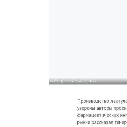
Фото: © пресс-служба СКФУ
Производство лактуло
уверены авторы проек
фармацевтических инг
рынке рассказал гене