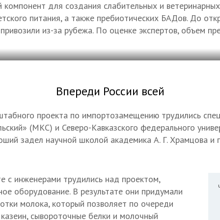
 компонент для создания слабительных и ветеринарных
етского питания, а также пребиотических БАДов. До от
привозили из-за рубежа. По оценке экспертов, объем пр
Впереди России всей
штабного проекта по импортозамещению трудились спе
ьский» (МКС) и Северо-Кавказского федерального униве
ший задел научной школой академика А. Г. Храмцова и п
те с инженерами трудились над проектом,
ное оборудование. В результате они придумали
отки молока, который позволяет по очереди
, казеин, сывороточные белки и молочный