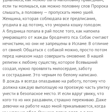
если ты молишься, как можно половину слов Пророка
слышать, а половину — пропускать мимо ушей.
Женщина, которая соблюдала все предписания,
угодила в ад потому, что уморила кошку голодом.
А блудница попала в рай после того, как напоила
умирающего от жажды бродячего пса. Собак считают
нечистыми, но они не запрещены в Исламе. В отличие
от свиней. Общаться с собакой можно, просто потом
перед намазом надо совершить омовение. В нашей
религии к любому существу, которое Всевышний
создал, нужно проявлять милосердие, заботу
и сострадание. Это черным по белому написано.
В дождь я всегда опаздываю на работу, потому что
должна каждую выползшую на проезжую часть улитку
унести в безопасное место. И если вдруг увижу, что
кого-то из них раздавили, страшно переживаю. Даже
девочки на работе надо мной прикалываются, когда