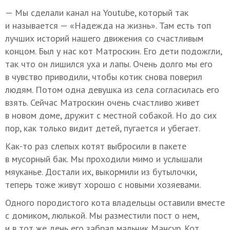
— Мы сделали канал на Youtube, который так
и называется — «Надежда на жизнь». Там есть топ
лучших историй нашего движения со счастливым
концом. Был у нас кот Матроскин. Его дети подожгли,
так что он лишился уха и лапы. Очень долго мы его
в чувство приводили, чтобы котик снова поверил
людям. Потом одна девушка из села согласилась его
взять. Сейчас Матроскин очень счастливо живет
в новом доме, дружит с местной собакой. Но до сих
пор, как только видит детей, пугается и убегает.
Как-то раз слепых котят выбросили в пакете
в мусорный бак. Мы проходили мимо и услышали
мяуканье. Достали их, выкормили из бутылочки,
теперь тоже живут хорошо с новыми хозяевами.
Одного породистого кота владельцы оставили вместе
с домиком, люлькой. Мы разместили пост о нем,
и в тот же день его забрал мальчик Мансур. Кот