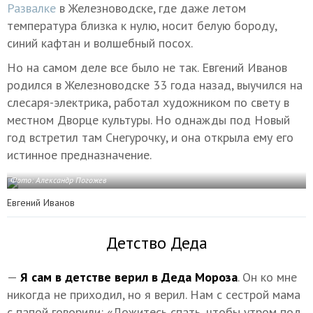
Развалке
в Железноводске, где даже летом
температура близка к нулю, носит белую бороду,
синий кафтан и волшебный посох.
Но на самом деле все было не так. Евгений Иванов
родился в Железноводске 33 года назад, выучился на
слесаря-электрика, работал художником по свету в
местном Дворце культуры. Но однажды под Новый
год встретил там Снегурочку, и она открыла ему его
истинное предназначение.
Фото: Александр Погожев
Евгений Иванов
Детство Деда
—
Я сам в детстве верил в Деда Мороза
. Он ко мне
никогда не приходил, но я верил. Нам с сестрой мама
с папой говорили: «Ложитесь спать, чтобы утром под