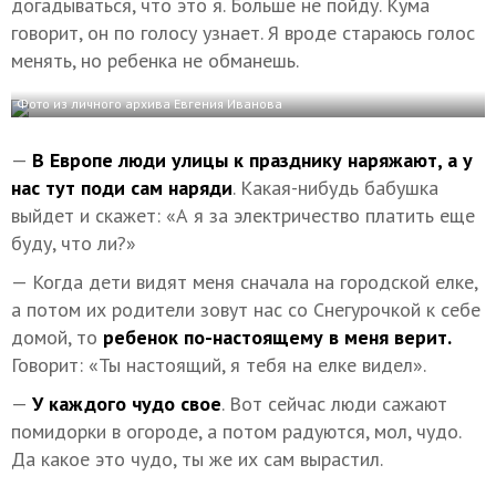
догадываться, что это я. Больше не пойду. Кума
говорит, он по голосу узнает. Я вроде стараюсь голос
менять, но ребенка не обманешь.
Фото из личного архива Евгения Иванова
—
В Европе люди улицы к празднику наряжают, а у
нас тут поди сам наряди
. Какая-нибудь бабушка
выйдет и скажет: «А я за электричество платить еще
буду, что ли?»
— Когда дети видят меня сначала на городской елке,
а потом их родители зовут нас со Снегурочкой к себе
домой, то
ребенок по-настоящему в меня верит.
Говорит: «Ты настоящий, я тебя на елке видел».
—
У каждого чудо свое
. Вот сейчас люди сажают
помидорки в огороде, а потом радуются, мол, чудо.
Да какое это чудо, ты же их сам вырастил.