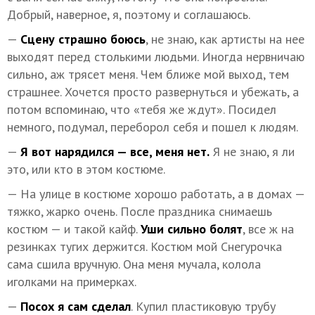
Добрый, наверное, я, поэтому и соглашаюсь.
—
Сцену страшно боюсь
, не знаю, как артисты на нее
выходят перед столькими людьми. Иногда нервничаю
сильно, аж трясет меня. Чем ближе мой выход, тем
страшнее. Хочется просто развернуться и убежать, а
потом вспоминаю, что «тебя же ждут». Посидел
немного, подумал, переборол себя и пошел к людям.
—
Я вот нарядился — все, меня нет.
Я не знаю, я ли
это, или кто в этом костюме.
— На улице в костюме хорошо работать, а в домах —
тяжко, жарко очень. После праздника снимаешь
костюм — и такой кайф.
Уши сильно болят
, все ж на
резинках тугих держится. Костюм мой Снегурочка
сама сшила вручную. Она меня мучала, колола
иголками на примерках.
—
Посох я сам сделал
. Купил пластиковую трубу