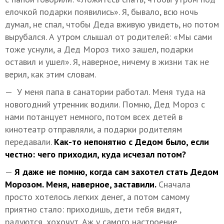
елочкой подарки появились». Я, бывало, всю ночь
думал, не спал, чтобы Деда вживую увидеть, но потом
вырубался. А утром слышал от родителей: «Мы сами
тоже уснули, а Дед Мороз тихо зашел, подарки
оставил и ушел». Я, наверное, ничему в жизни так не
верил, как этим словам.
— У меня папа в санатории работал. Меня туда на
новогодний утренник водили. Помню, Дед Мороз с
нами потанцует немного, потом всех детей в
кинотеатр отправляли, а подарки родителям
передавали.
Как-то непонятно с Дедом было, если
честно: чего приходил, куда исчезал потом?
—
Я даже не помню, когда сам захотел стать Дедом
Морозом. Меня, наверное, заставили.
Сначала
просто хотелось легких денег, а потом самому
приятно стало: приходишь, дети тебя видят,
радуются, хохочут. Аж у самого настроение