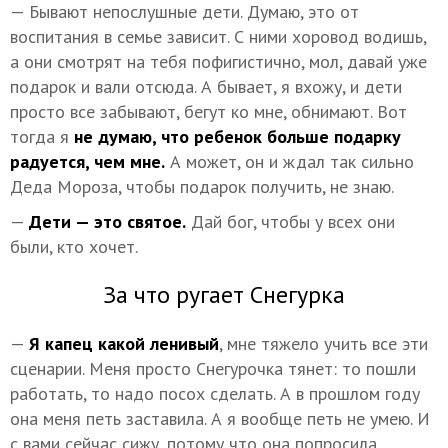
— Бывают непослушные дети. Думаю, это от
воспитания в семье зависит. С ними хоровод водишь,
а они смотрят на тебя пофигистично, мол, давай уже
подарок и вали отсюда. А бывает, я вхожу, и дети
просто все забывают, бегут ко мне, обнимают. Вот
тогда я
не думаю, что ребенок больше подарку
радуется, чем мне.
А может, он и ждал так сильно
Деда Мороза, чтобы подарок получить, не знаю.
—
Дети — это святое.
Дай бог, чтобы у всех они
были, кто хочет.
За что ругает Снегурка
—
Я капец какой ленивый
, мне тяжело учить все эти
сценарии. Меня просто Снегурочка тянет: то пошли
работать, то надо посох сделать. А в прошлом году
она меня петь заставила. А я вообще петь не умею. И
с вами сейчас сижу, потому что она попросила.