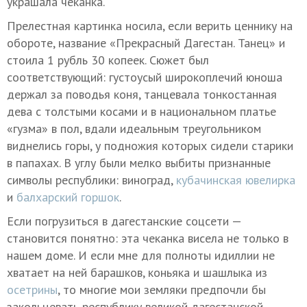
украшала чеканка.
Прелестная картинка носила, если верить ценнику на
обороте, название «Прекрасный Дагестан. Танец» и
стоила 1 рубль 30 копеек. Сюжет был
соответствующий: густоусый широкоплечий юноша
держал за поводья коня, танцевала тонкостанная
дева с толстыми косами и в национальном платье
«гузма» в пол, вдали идеальным треугольником
виднелись горы, у подножия которых сидели старики
в папахах. В углу были мелко выбиты признанные
символы республики: виноград,
кубачинская ювелирка
и
балхарский горшок
.
Если погрузиться в дагестанские соцсети —
становится понятно: эта чеканка висела не только в
нашем доме. И если мне для полноты идиллии не
хватает на ней барашков, коньяка и шашлыка из
осетрины
, то многие мои земляки предпочли бы
закольцевать республику великой дагестанской