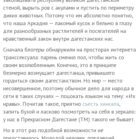
стеной, вырыть ров с акулами и пустить по периметру
диких животных. Потому что им абсолютно понятно,
что наша Аркадия — лакомый кусок и бельмо в глазу
для разнообразных растлителей и посягателей на
нравственный закон внутри дагестанских нас.
Сначала блогеры обнаружили на просторах интернета
транссексуала: парень сменил пол, чтобы жить со
своим возлюбленным. Конечно, это в принципе
безмерно возмущает дагестанца, привыкшего
гордиться своим дагестанством. Но мир — место
несовершенное, поэтому обычное дело для народа в
сети в таких случаях — поцокать языком на тему: «Их
нравы». Почитав такое, приятно
съесть хинкала
,
запить бузой и ласково посмотреть на себя в зеркало:
у нас в Прекрасном Дагестане (ТМ) такого не бывает.
Но в этот раз подобной возможности не
представилось. Молодой человек, предавший