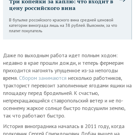
Три копейки за каплю: что входит в
цену российского вина
В бутылке российского красного вина средней ценовой
категории винограда лишь на 38 рублей. Выяснили, за что
платит покупатель
Даже по выходным работа идет полным ходом:
недавно в крае прошли дожди, и теперь фермерам
приходится нагонять упущенное из-за непогоды
время.
Сбором занимаются
несколько работников,
тракторист перевозит заполненные ягодами ящики на
площадку перед бродильней. К счастью,
непрекращающийся ставропольский ветер и не по-
осеннему жаркое солнце быстро подсушили землю,
так что работают быстро.
История виноградника началась в 2011 году, когда
полковник Сергей Спиридонович Добан вышел на