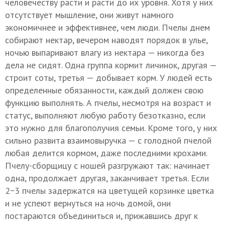
человечеству расти и расти до их уровня. Хотя у них
отсутствует мышление, они живут намного
экономичнее и эффективнее, чем люди. Пчелы днем
собирают нектар, вечером наводят порядок в улье,
ночью выпаривают влагу из нектара — никогда без
дела не сидят. Одна группа кормит личинок, другая —
строит соты, третья — добывает корм. У людей есть
определенные обязанности, каждый должен свою
функцию выполнять. А пчелы, несмотря на возраст и
статус, выполняют любую работу безотказно, если
это нужно для благополучия семьи. Кроме того, у них
сильно развита взаимовыручка — с голодной пчелой
любая делится кормом, даже последними крохами.
Пчелу-сборщицу с ношей разгружают так: начинает
одна, продолжает другая, заканчивает третья. Если
2−3 пчелы задержатся на цветущей корзинке цветка
и не успеют вернуться на ночь домой, они
постараются объединиться и, прижавшись друг к