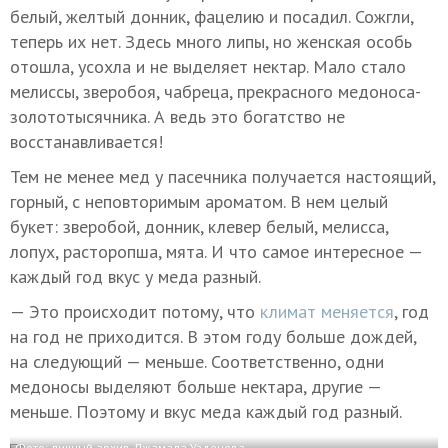
белый, желтый донник, фацелию и посадил. Сожгли,
теперь их нет. Здесь много липы, но женская особь
отошла, усохла и не выделяет нектар. Мало стало
мелиссы, зверобоя, чабреца, прекрасного медоноса-
золототысячника. А ведь это богатство не
восстанавливается!
Тем не менее мед у пасечника получается настоящий,
горный, с неповторимым ароматом. В нем целый
букет: зверобой, донник, клевер белый, мелисса,
лопух, расторопша, мята. И что самое интересное —
каждый год вкус у меда разный.
— Это происходит потому, что
климат меняется
, год
на год не приходится. В этом году больше дождей,
на следующий — меньше. Соответственно, одни
медоносы выделяют больше нектара, другие —
меньше. Поэтому и вкус меда каждый год разный.
Фото:
личный архив Джамала Узденова