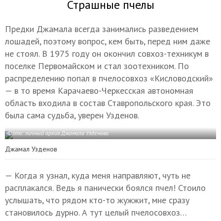
Страшные пчелы
Предки Джамала всегда занимались разведением
лошадей, поэтому вопрос, кем быть, перед ним даже
не стоял. В 1975 году он окончил совхоз-техникум в
поселке Первомайском и стал зоотехником. По
распределению попал в пчелосовхоз «Кисловодский»
— в то время Карачаево-Черкесская автономная
область входила в состав Ставропольского края. Это
была сама судьба, уверен Узденов.
Фото: личный архив Джамала Узденова
Джамал Узденов
— Когда я узнал, куда меня направляют, чуть не
расплакался. Ведь я панически боялся пчел! Стоило
услышать, что рядом кто-то жужжит, мне сразу
становилось дурно. А тут целый пчелосовхоз…