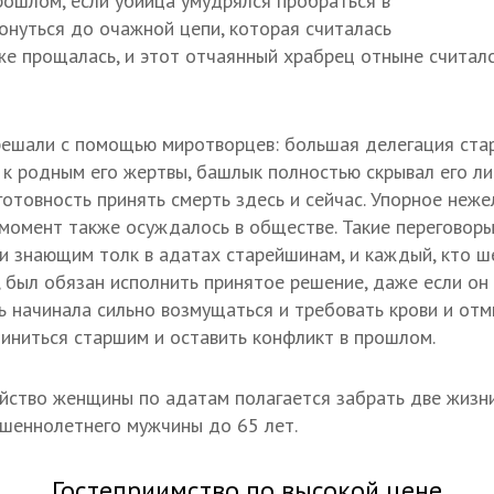
прошлом, если убийца умудрялся пробраться в
онуться до очажной цепи, которая считалась
кже прощалась, и этот отчаянный храбрец отныне считалс
решали с помощью миротворцев: большая делегация ста
 к родным его жертвы, башлык полностью скрывал его ли
готовность принять смерть здесь и сейчас. Упорное неже
момент также осуждалось в обществе. Такие переговор
и знающим толк в адатах старейшинам, и каждый, кто ш
 был обязан исполнить принятое решение, даже если он 
 начинала сильно возмущаться и требовать крови и отмщ
ниться старшим и оставить конфликт в прошлом.
ийство женщины по адатам полагается забрать две жизни
шеннолетнего мужчины до 65 лет.
Гостеприимство по высокой цене