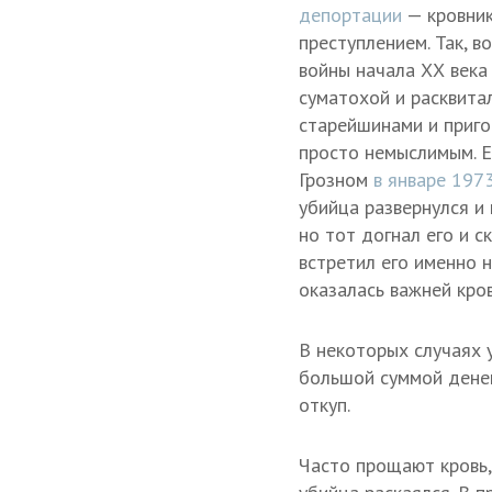
депортации
— кровник
преступлением. Так, 
войны начала ХХ века
суматохой и расквита
старейшинами и приго
просто немыслимым. Е
Грозном
в январе 197
убийца развернулся и
но тот догнал его и с
встретил его именно 
оказалась важней кров
В некоторых случаях 
большой суммой денег
откуп.
Часто прощают кровь,