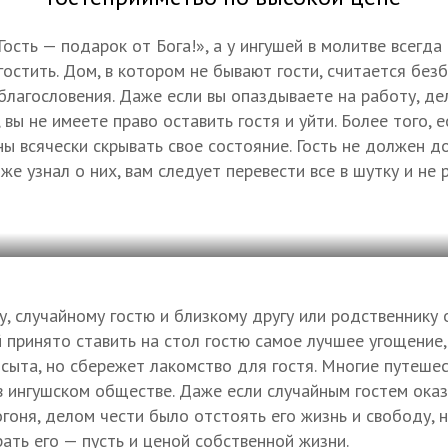
Гость — подарок от Бога!», а у ингушей в молитве всегда 
остить. Дом, в котором не бывают гости, считается без
лагословения. Даже если вы опаздываете на работу, де
вы не имеете право оставить гостя и уйти. Более того, 
ны всячески скрывать свое состояние. Гость не должен д
 же узнал о них, вам следует перевести все в шутку и не 
, случайному гостю и близкому другу или родственнику 
й принято ставить на стол гостю самое лучшее угощение
осыта, но сбережет лакомство для гостя. Многие путеше
в ингушском обществе. Даже если случайным гостем оказы
гоня, делом чести было отстоять его жизнь и свободу, 
ать его — пусть и ценой собственной жизни.