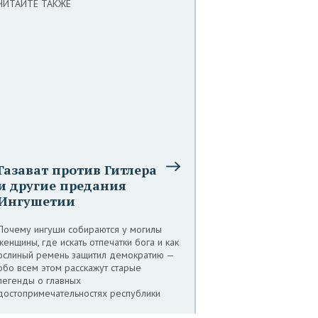
ЧИТАЙТЕ ТАКЖЕ
Газават против Гитлера
и другие предания
Ингушетии
Почему ингуши собираются у могилы
женщины, где искать отпечатки бога и как
ослиный ремень защитил демократию —
обо всем этом расскажут старые
легенды о главных
достопримечательностях республики