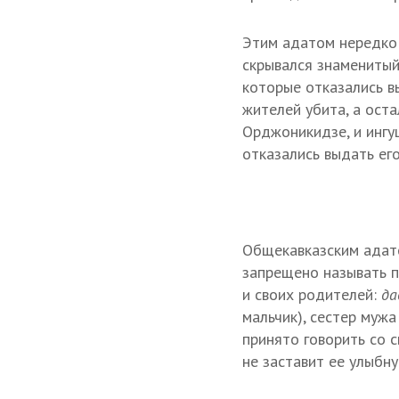
Этим адатом нередко 
скрывался знаменитый
которые отказались в
жителей убита, а оста
Орджоникидзе, и ингуш
отказались выдать его
Общекавказским адато
запрещено называть п
и своих родителей:
д
мальчик), сестер муж
принято говорить со 
не заставит ее улыбну