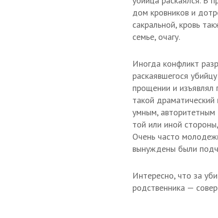
убийца раскаялся. В 
дом кровников и дотр
сакральной, кровь та
семье, очагу.
Иногда конфликт раз
раскаявшегося убийцу
прощении и изъявлял 
такой драматический 
умным, авторитетным 
той или иной стороны,
Очень часто молодежь
вынуждены были подчи
Интересно, что за уб
родственника — совер