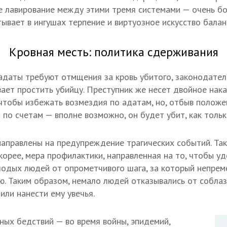
 лавирование между этими тремя системами — очень бо
тывает в ингушах терпение и виртуозное искусство балан
Кровная месть: политика сдерживания
 адаты требуют отмщения за кровь убитого, законодате
ает простить убийцу. Преступник же несет двойное нака
 чтобы избежать возмездия по адатам, но, отбыв положе
т по счетам — вполне возможно, он будет убит, как толь
аправлены на предупреждение трагических событий. Так
скорее, мера профилактики, направленная на то, чтобы у
лодых людей от опрометчивого шага, за который непрем
ю. Таким образом, немало людей отказывались от собла
или нанести ему увечья.
ых бедствий — во время войны, эпидемий,