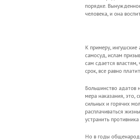
порядке. Вынужденное
человека, и она воспи
К примеру, ингушские
самосуд, ислам призыв
сам сдается властям,
срок, все равно плати
Большинство адатов н
мера наказания, это, 
сильных и горячих мо
расплачиваться жизнь
устранить противника 
Но в годы общенародн