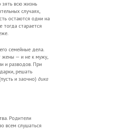
о зять всю жизнь
ительных случаях,
есть остаются одни на
же тогда старается
еже.
его семейные дела.
 жены — и не к мужу,
и и разводов. При
одарки, решать
(пусть и заочно)
дика
тва. Родители
о всем слушаться