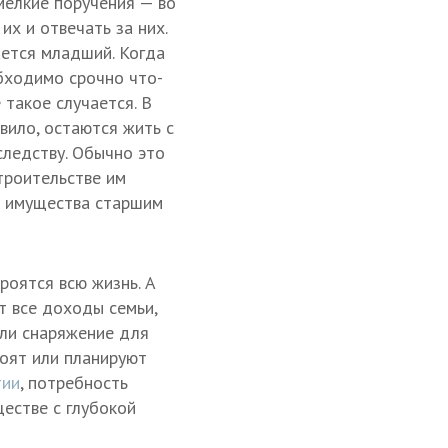
 мелкие поручения — во
их и отвечать за них.
ается младший. Когда
обходимо срочно что-
 такое случается. В
вило, остаются жить с
следству. Обычно это
строительстве им
ь имущества старшим
роятся всю жизнь. А
т все доходы семьи,
или снаряжение для
роят или планируют
тии
, потребность
естве с глубокой