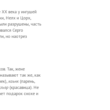
 ХХ века у ингушей
и, Нелх и Цорх,
ыли разрушены, часть
ывался Серго
ли, но наотрез
в. Так, жене
называют так же, как
ек),
каьнк
(парень,
озъяр
(красавица). Не
ает подарок снохе и