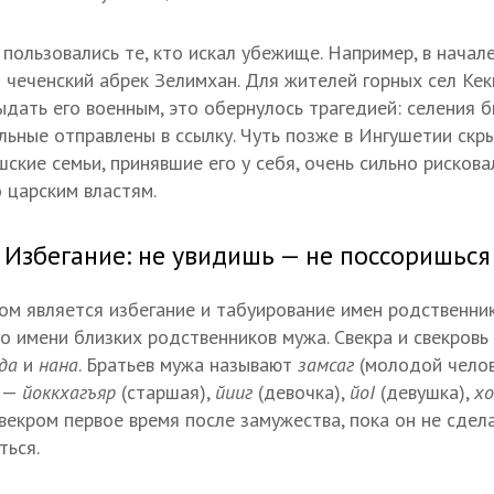
пользовались те, кто искал убежище. Например, в начале
 чеченский абрек Зелимхан. Для жителей горных сел Кекк
ыдать его военным, это обернулось трагедией: селения б
льные отправлены в ссылку. Чуть позже в Ингушетии скр
ские семьи, принявшие его у себя, очень сильно рискова
 царским властям.
Избегание: не увидишь — не поссоришься
м является избегание и табуирование имен родственнико
о имени близких родственников мужа. Свекра и свекровь 
ада
и
нана
. Братьев мужа называют
замсаг
(молодой челов
а —
йоккхагъяр
(старшая),
йииг
(девочка),
йоI
(девушка),
х
свекром первое время после замужества, пока он не сдел
ться.