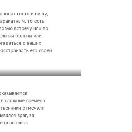
просят гостя и пищу,
баракатным, то есть
ловую встречу или по
если вы больны или
огадаться о ваших
расстраивать его своей
оказывается
, в сложные времена
ственники отмечали
вался враг, за
не позволить