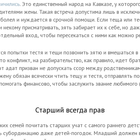
личились
. Это единственный народ на Кавказе, у которог
одителями жены. Такая встреча допустима лишь в исключ
заболел и нуждается в срочной помощи. Если теща или т
и некому присматривать, зять забирает их к себе, но да
отдельный вход, чтобы пересекаться с ними как можно р
я попытки тестя и тещи позвонить зятю и вмешаться в 
то конфликт, на разбирательство, как правило, идет брат
тот адат призван не допускать ссор между родственникам
жену обязан всячески чтить тещу и тестя, отправлять п
помогать финансово, чтобы заслужить звание любимого 
Старший всегда прав
ких семей почитать старших учат с самого раннего детс
ь субординацию даже детей-погодок. Младший должен в