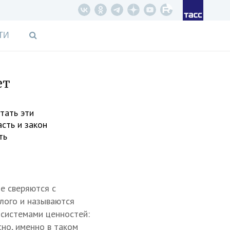
ТИ
ет
тать эти
асть и закон
ть
е сверяются с
лого и называются
 системами ценностей:
но, именно в таком