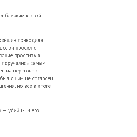
я близким к этой
рейшин приводила
цо, он просил о
лание простить в
ы поручались самым
ел на переговоры с
был с ним не согласен.
ения, но все в итоге
 — убийцы и его