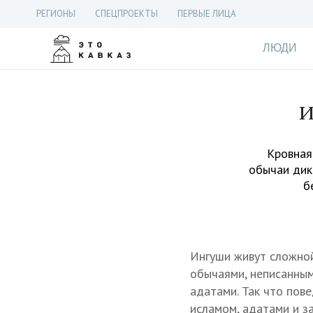
РЕГИОНЫ
СПЕЦПРОЕКТЫ
ПЕРВЫЕ ЛИЦА
ЛЮДИ
И
Кровная
обычаи дики
б
Ингуши живут сложной
обычаями, неписанным
адатами. Так что пов
исламом, адатами и з