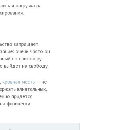
льшая нагрузка на
сирования.
льство запрещает
зание: очень часто он
нный по приговору
ко выйдет на свободу.
,
кровная месть
— не
держать влиятельных,
енно придется
зна физически