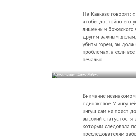
На Кавказе говорят: «
чтобы достойно его уг
лишенным божеского б
другим важным делам, 
убиты горем, вы долж
проблемах, а если все
печалью.
Иллюстрация: Елена Родина
Внимание незнакомому
одинаковое. У ингуше
ингуш сам не поест д
высокий статус гостя 
которым следовала по
преследователям забр