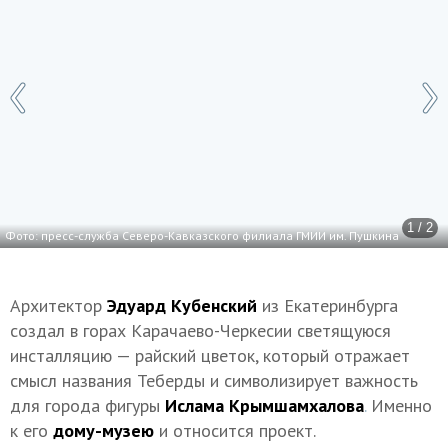
1 / 2
Фото: пресс-служба Северо-Кавказского филиала ГМИИ им. Пушкина
Архитектор
Эдуард Кубенский
из Екатеринбурга
создал в горах Карачаево-Черкесии светящуюся
инсталляцию — райский цветок, который отражает
смысл названия Теберды и символизирует важность
для города фигуры
Ислама Крымшамхалова
.
Именно
к его
дому-музею
и относится проект.