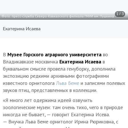
1 / 3
Фото: пресс-служба Северо-Кавказского филиала ГМИИ им. Пушкина
Екатерина Исаева
В
Музее Горского аграрного университета
во
Владикавказе москвичка
Екатерина Исаева
в
буквальном смысле провела генуборку, дополнила
экспозицию редкими архивными фотографиями
известного орнитолога
Льва Беме
и записями полевых
звуков птиц, представленных в коллекции.
«Я много лет одержима идеей озвучить
зоологические музеи: там очень тихо, чего в природе
никогда не бывает, — говорит Екатерина Исева.
— Внучка Льва Беме орнитолог Ирина Рюриковна, с