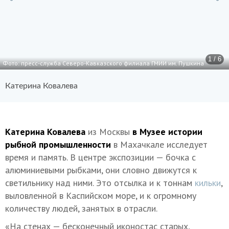
1 / 6
Фото: пресс-служба Северо-Кавказского филиала ГМИИ им. Пушкина
Катерина Ковалева
Катерина Ковалева
из Москвы
в Музее истории
рыбной промышленности
в Махачкале исследует
время и память. В центре экспозиции — бочка с
алюминиевыми рыбками, они словно движутся к
светильнику над ними. Это отсылка и к тоннам
кильки
,
выловленной в Каспийском море, и к огромному
количеству людей, занятых в отрасли.
«На стенах — бесконечный иконостас старых,