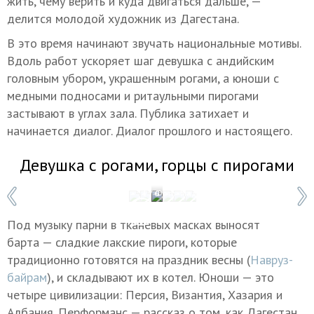
жить, чему верить и куда двигаться дальше, —
делится молодой художник из Дагестана.
В это время начинают звучать национальные мотивы.
Вдоль работ ускоряет шаг девушка с андийским
головным убором, украшенным рогами, а юноши с
медными подносами и ритаульными пирогами
застывают в углах зала. Публика затихает и
начинается диалог. Диалог прошлого и настоящего.
Девушка с рогами, горцы с пирогами
1 / 6
Фото: Мадина Гаджиева/ТАСС
Под музыку парни в тканевых масках выносят
барта — сладкие лакские пироги, которые
традиционно готовятся на праздник весны (
Навруз-
байрам
), и складывают их в котел. Юноши — это
четыре цивилизации: Персия, Византия, Хазария и
Албания. Перформанс — рассказ о том, как Дагестан