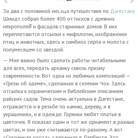
За два с половиной месяца путешествия по
Дагестану
Шмидт собрал более 400 оттисков с древних
некрополей̆ и фасадов старинных домов. В них
переплетаются отсылки к мифологии, изображения
птиц и животных, здесь и симбиоз серпа и молота с
полумесяцем со звездой.
— Мне важно было сделать работы читабельными
для всех, передать архаику сквозь призму
современности. Вот одна из любимых композиций —
«Грезы об эдеме», сделанная в селении Чох. Здесь
отсылка к кораническим и библейским описаниям
райских садов. Тема очень актуальна в Дагестане,
отражается и в резьбе по камню, дереву, и в
украшениях, и в одежде. Горянки любят платья в
цветочек. Я показал один и тот же орнамент в разных
цветах, и они уже считываются по-разному. А вот
«Соколиная охота», сделанная в Дербенте. Это