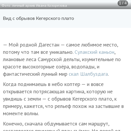
1 / 4
Фото: личный архив Ивана Козорезова
Вид с обрывов Кегерского плато
— Мой родной Дагестан — самое любимое место,
потому что там все уникально.
Сулакский каньон
,
лиановые леса Самурской дельты, изумительные по
красоте высокогорные озёра, водопады, и
фантастический лунный мир
скал Шалбуздага
.
Когда поднимаешь в небо коптер — и вовсе
открывается потрясающая картина, которую не
увидишь с земли — с обрывов Кегерского плато, к
примеру, кажется, что рельеф похож на застывшие в
моменте волны.
Конечно, сначала обдумывается сам маршрут,
составляется примерный план съёмок. Но порой от