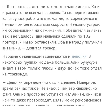
— Я стараюсь с детьми как можно чаще играть. Хотя
играми это не всегда назовешь. То мы перетягиваем
канат, учась работать в команде, то соревнуемся в
челночном беге, развивая скорость. Недавно устроил
им соревнования на отжимания. Победителя выявить
так и не удалось: два мальчика сделали по 102
повтора, и мы их остановили. Оба в награду получили
витамины, — делится тренер.
Наравне с мальчиками занимаются и
девочки
. В
некоторых группах их даже больше. Алик Бучукури
видит в этом только плюсы и двух дочек тоже отдал
на тхэквондо.
— Девочки определенно стали сильнее. Наверное,
время сейчас такое. Не знаю, с чем это связано, но
факт. Они не просто не уступают мальчикам, они их в
чем-то даже превосходят. Взять моих рекордсменов:
первые четыре — девочки, — отмечает Алик.