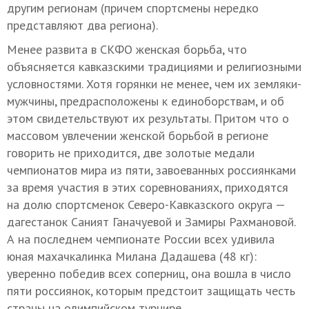
другим регионам (причем спортсмены нередко
представляют два региона).
Менее развита в СКФО женская борьба, что
объясняется кавказскими традициями и религиозными
условностями. Хотя горянки не менее, чем их земляки-
мужчины, предрасположены к единоборствам, и об
этом свидетельствуют их результаты. Притом что о
массовом увлечении женской борьбой в регионе
говорить не приходится, две золотые медали
чемпионатов мира из пяти, завоеванных россиянками
за время участия в этих соревнованиях, приходятся
на долю спортсменок Северо-Кавказского округа —
дагестанок Саният Ганачуевой и З
амиры Рахмановой.
А на последнем чемпионате России всех удивила
юная махачкалинка Милана Дадашева (48 кг):
уверенно победив всех соперниц, она вошла в число
пяти россиянок, которым предстоит защищать честь
страны на олимпийском турнире.