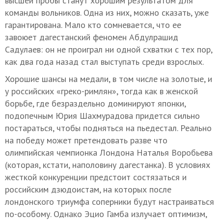
высшей пробы станут хорошим результатом для
команды вольников. Одна из них, можно сказать, уже
гарантирована. Мало кто сомневается, что ее
завоюет дагестанский феномен Абдулрашид
Садулаев: он не проиграл ни одной схватки с тех пор,
как два года назад стал выступать среди взрослых.
Хорошие шансы на медали, в том числе на золотые, и
у российских «греко-римлян», тогда как в женской
борьбе, где безраздельно доминируют японки,
подопечным Юрия Шахмурадова придется сильно
постараться, чтобы подняться на пьедестал. Реально
на победу может претендовать разве что
олимпийская чемпионка Лондона Наталья Воробьева
(которая, кстати, наполовину дагестанка). В условиях
жесткой конкуренции предстоит состязаться и
российским дзюдоистам, на которых после
лондонского триумфа соперники будут настраиваться
по-особому. Однако Эцио Гамба излучает оптимизм,