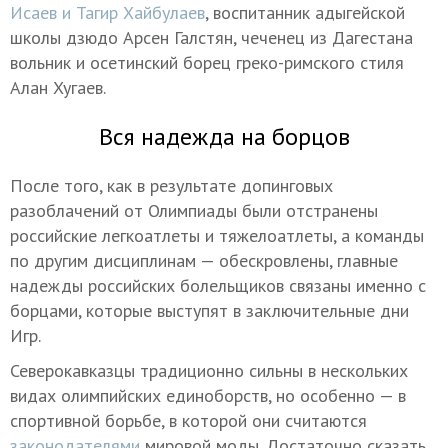
Исаев и Тагир Хайбулаев
, воспитанник адыгейской
школы дзюдо Арсен Галстян, чеченец из Дагестана
вольник и осетинский борец греко-римского стиля
Алан Хугаев.
Вся надежда на борцов
После того, как в результате допинговых
разоблачений от Олимпиады были отстранены
российские легкоатлеты и тяжелоатлеты, а команды
по другим дисциплинам — обескровлены, главные
надежды российских болельщиков связаны именно с
борцами, которые выступят в заключительные дни
Игр.
Северокавказцы
традиционно сильны
в нескольких
видах олимпийских единоборств, но особенно —
в
спортивной борьбе, в которой они считаются
законодателями
мировой моды. Достаточно сказать,