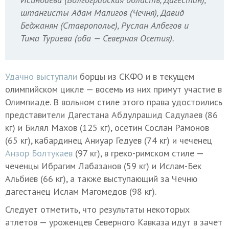
штангисты Адам Малигов (Чечня), Давид
Беджанян (Ставрополье), Руслан Албегов и
Тима Туриева (оба — Северная Осетия).
Удачно выступали
борцы из СКФО и в текущем
олимпийском цикле — восемь из них примут участие в
Олимпиаде. В вольном стиле этого права удостоились
представители Дагестана Абдулрашид Садулаев (86
кг) и Билял Махов (125 кг), осетин Сослан Рамонов
(65 кг), кабардинец Аниуар Гедуев (74 кг) и чеченец
Анзор Болтукаев
(97 кг), в греко-римском стиле —
чеченцы Ибрагим Лабазанов (59 кг) и Ислам-Бек
Альбиев (66 кг), а также выступающий за Чечню
дагестанец Ислам Магомедов (98 кг).
Следует отметить, что результаты некоторых
атлетов — уроженцев Северного Кавказа идут в зачет