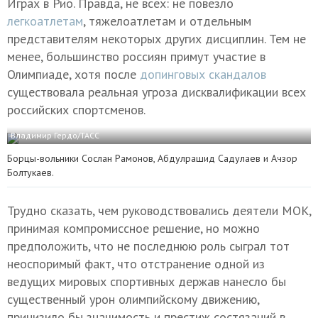
Играх в Рио. Правда, не всех: не повезло
легкоатлетам
, тяжелоатлетам и отдельным
представителям некоторых других дисциплин. Тем не
менее, большинство россиян примут участие в
Олимпиаде, хотя после
допинговых скандалов
существовала реальная угроза дисквалификации всех
российских спортсменов
.
Владимир Гердо/ТАСС
Борцы-вольники Сослан Рамонов, Абдулрашид Садулаев и Анзор
Болтукаев.
Трудно сказать, чем руководствовались деятели МОК,
принимая компромиссное решение, но можно
предположить, что не последнюю роль сыграл тот
неоспоримый факт, что отстранение одной из
ведущих мировых спортивных держав нанесло бы
существенный урон олимпийскому движению,
принизило бы значимость и престиж состязаний в