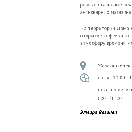
резные старинные печи
антикварных магазина
На территории Дома Р
открытие кофейни в ст
атмосферу времени Ио
Железноводск,
ср-вс:
10:00—1
посещение по 
020−51−20
Элмира Ваганян