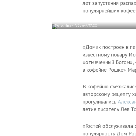
лет запустения распах
популярнейших кофее
Фото: Иван Губский/ТАСС
«Домик построен в пе
известному повару Ио
«отмеченный Богом», 
в кофейне Рошке» Мар
В кофейню съезжались
авторскому рецепту х
прогуливались
Алекса
летие писатель Лев То
«Гостей обслуживала 
популярность Дом Ро