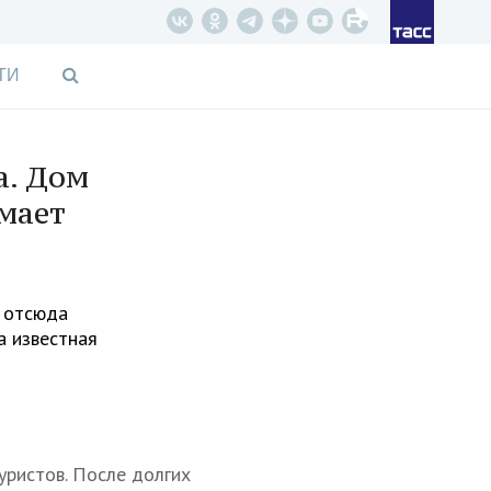
ТИ
а. Дом
мает
, отсюда
а известная
уристов. После долгих