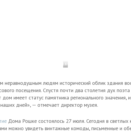
1 / 12
Фото: Иван Губский/ТАСС
им неравнодушным людям исторический облик здания вос
сового посещения. Спустя почти два столетия дух поэта
 дом имеет статус памятника регионального значения, и
 наших дней», — отмечает директор музея.
тие
Дома Рошке состоялось 27 июля. Сегодня в светлых 
ами можно увидеть винтажные комоды, письменные и об