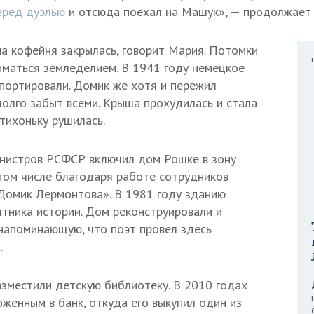
еред дуэлью
и отсюда поехал на Машук», — продолжает
а кофейня закрылась, говорит Мария. Потомки
маться земледелием. В 1941 году немецкое
портировали. Домик же хотя и пережил
долго забыт всеми. Крыша прохудилась и стала
тихоньку рушилась.
инистров РСФСР включил дом Рошке в зону
 том числе благодаря работе сотрудников
Домик Лермонтова». В 1981 году зданию
ятника истории. Дом реконструировали и
 напоминающую, что поэт провел здесь
.
азместили детскую библиотеку. В 2010 годах
оженным в банк, откуда его выкупил один из