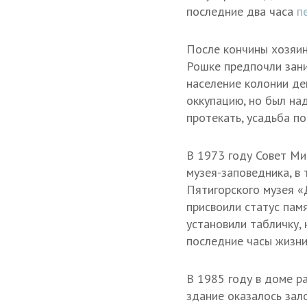
последние два часа
п
После кончины хозяин
Рошке предпочли зани
население колонии де
оккупацию, но был на
протекать, усадьба по
В 1973 году Совет М
музея-заповедника, в
Пятигорского музея «
присвоили статус пам
установили табличку,
последние часы жизни
В 1985 году в доме р
здание оказалось зал