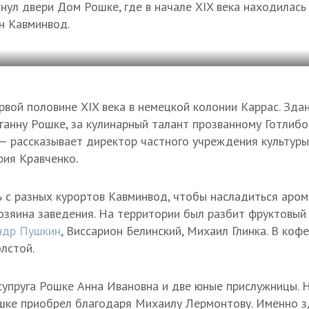
нул двери Дом Рошке, где в начале XIX века находилась
н Кавминвод.
рвой половине XIX века в немецкой колонии Каррас. Зд
ганну Рошке, за кулинарный талант прозванному Готлибо
— рассказывает директор частного учреждения культур
ия Кравченко.
 с разных курортов Кавминвод, чтобы насладиться аро
озяина заведения. На территории был разбит фруктовый 
ндр Пушкин
, Виссарион Белинский, Михаил Глинка. В коф
лстой.
супруга Рошке Анна Ивановна и две юные прислужницы. 
шке приобрел благодаря Михаилу Лермонтову. Именно з