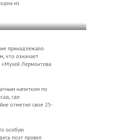
 одна из
ание принадлежало
м, что означает
ы «Музей Лермонтова
матным напитком по
сад, где
ейне отметил свое 25-
Но особую
десь поэт провел