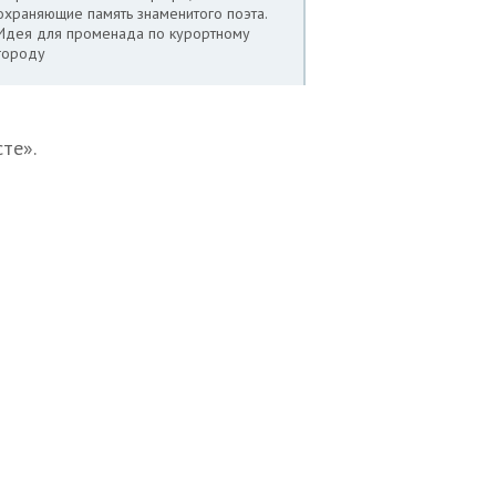
охраняющие память знаменитого поэта.
Идея для променада по курортному
городу
те».