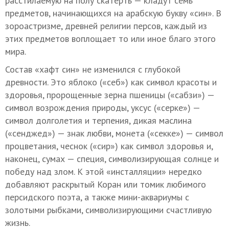
расстилаемую на полу скатерть — кладут семь
предметов, начинающихся на арабскую букву «син». В
зороастризме, древней религии персов, каждый из
этих предметов воплощает то или иное благо этого
мира.
Состав «хафт син» не изменился с глубокой
древности. Это яблоко («себ») как символ красоты и
здоровья, пророщенные зерна пшеницы («сабзи») —
символ возрождения природы, уксус («серке») —
символ долголетия и терпения, дикая маслина
(«сенджед») — знак любви, монета («секке») — символ
процветания, чеснок («сир») как символ здоровья и,
наконец, сумах — специя, символизирующая солнце и
победу над злом. К этой «инсталляции» нередко
добавляют раскрытый Коран или томик любимого
персидского поэта, а также мини-аквариумы с
золотыми рыбками, символизирующими счастливую
жизнь.