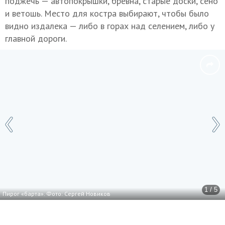
поджечь — автопокрышки, бревна, старые доски, сено
и ветошь. Место для костра выбирают, чтобы было
видно издалека — либо в горах над селением, либо у
главной дороги.
1 / 5
Пирог «барта». Фото: Сергей Новиков