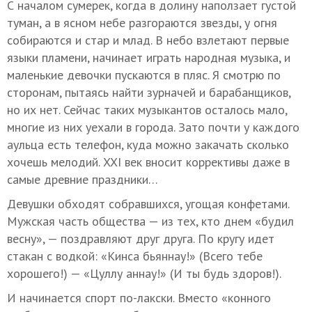
С началом сумерек, когда в долину наползает густой
туман, а в ясном небе разгораются звезды, у огня
собираются и стар и млад. В небо взлетают первые
языки пламени, начинает играть народная музыка, и
маленькие девочки пускаются в пляс. Я смотрю по
сторонам, пытаясь найти зурначей и барабанщиков,
но их нет. Сейчас таких музыкантов осталось мало,
многие из них уехали в города. Зато почти у каждого
аульца есть телефон, куда можно закачать сколько
хочешь мелодий. XXI век вносит коррективы даже в
самые древние праздники…
Девушки обходят собравшихся, угощая конфетами.
Мужская часть общества — из тех, кто днем «будил
весну», — поздравляют друг друга. По кругу идет
стакан с водкой: «Кинса бьяннау!» (Всего тебе
хорошего!) — «Цуллу аннау!» (И ты будь здоров!).
И начинается спорт по-лакски. Вместо «конного