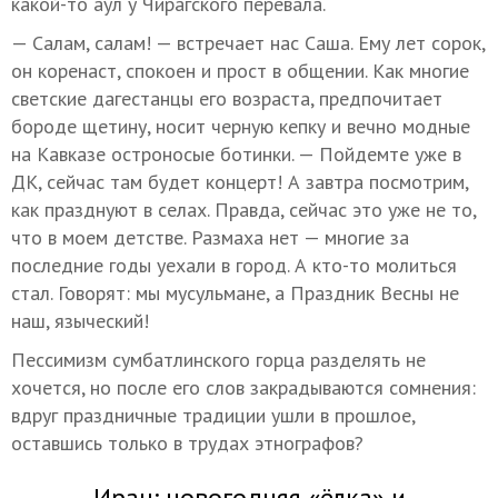
какой-то аул у Чирагского перевала.
— Салам, салам! — встречает нас Саша. Ему лет сорок,
он коренаст, спокоен и прост в общении. Как многие
светские дагестанцы его возраста, предпочитает
бороде щетину, носит черную кепку и вечно модные
на Кавказе остроносые ботинки. — Пойдемте уже в
ДК, сейчас там будет концерт! А завтра посмотрим,
как празднуют в селах. Правда, сейчас это уже не то,
что в моем детстве. Размаха нет — многие за
последние годы уехали в город. А кто-то молиться
стал. Говорят: мы мусульмане, а Праздник Весны не
наш, языческий!
Пессимизм сумбатлинского горца разделять не
хочется, но после его слов закрадываются сомнения:
вдруг праздничные традиции ушли в прошлое,
оставшись только в трудах этнографов?
Иран: новогодняя «ёлка» и