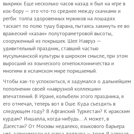
выкрики. Еще несколько часов назад я был на игре в
кок-бору — это что-то среднее между скачками и
регби: толпа здоровенных мужиков на лошадях
таскает по полю тушу барана, пытаясь закинуть ее во
вражеский «казан» полутораметровой высоты,
сооруженный из покрышек. Шел Навруз —
удивительный праздник, ставший частью
мусульманской культуры в широком смысле, при этом
выросший из языческого огнепоклонничества и
многими в исламском мире порицаемый.
Чтобы как-то успокоиться, я задумался о дальнейшем
пополнении своей «наврузной коллекции»
впечатлений. В Иране, колыбели этого праздника, я
его отмечал, теперь вот в Оше. Куда съездить в
следующем году? В Афганский Туркестан? К иракским
курдам? Иншалла, когда-нибудь… А может, в
Дагестан? От Москвы недалеко, языкового барьера
нет, зависимости от курса доллара — тоже. Я завязал