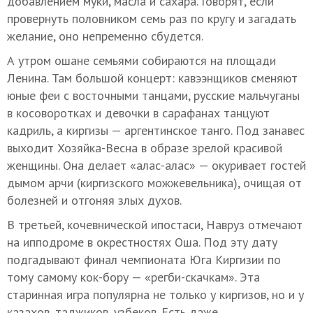
добавлением муки, масла и сахара. Говорят,
если
провернуть половником семь раз по кругу и загадать
желание, оно непременно сбудется.
А утром ошане семьями собираются на площади
Ленина. Там большой концерт: кавээнщиков сменяют
юные феи с восточными танцами, русские мальчуганы
в косоворотках и девочки в сарафанах танцуют
кадриль, а киргизы — аргентинское танго. Под занавес
выходит Хозяйка-Весна в образе зрелой красивой
женщины. Она делает «алас-алас» — окуривает гостей
дымом арчи (киргизского можжевельника), очищая от
болезней и отгоняя злых духов.
В третьей, кочевнической ипостаси, Навруз отмечают
на ипподроме в окрестностях Оша. Под эту дату
подгадывают финал чемпионата Юга Киргизии по
тому самому кок-бору — «регби-скачкам». Эта
старинная игра популярна не только у киргизов, но и у
казахов, таджиков, узбеков. Есть даже