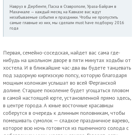
Навруз в Дербенте, Пасха в Ставрополе, Ураза-Байрам в
Махачкале — каждый месяц на Кавказе вас ждут
незабываемые события и праздники. Чтобы не пропустить
самые главные из них, мы сделали must have подборку 2016
года
Первая, семейно-соседская, найдет вас сама где-
нибудь на школьном дворе в пяти минутах ходьбы от
хостела. И в б
лижайшие час-два вы будете танцевать
под задорную киргизскую попсу, которую благодаря
мощным колонкам услышат во всей Ферганской
долине. Старшее поколение будет угощаться пловом
в самой настоящей юрте, установленной прямо здесь,
в центре города. А юные восточные красавицы
соберутся в очередь к длинным половникам, чтобы
помешивать сумолок — сладкое праздничное варево,
которое всю ночь готовится из пшеничного солода с