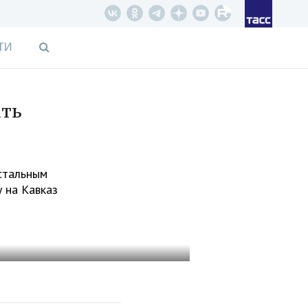
ТИ
ать
стальным
у на Кавказ