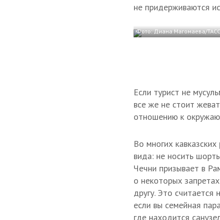
не придерживаются ис
Фото: Диана Магомаева/ТАС
Если турист не мусуль
все же не стоит жева
отношению к окружаю
Во многих кавказских
вида: не носить шорт
Чечни призывает в Ра
о некоторых запретах
другу. Это считается 
если вы семейная пар
где находится санузел