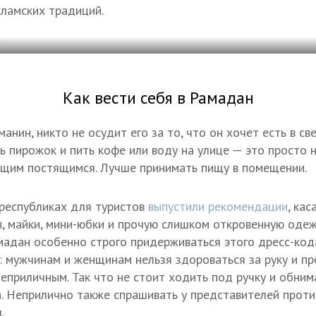
ламских традиций.
С
Как вести себя в Рамадан
манин, никто не осудит его за то, что он хочет есть в св
ть пирожок и пить кофе или воду на улице — это просто 
щим постящимся. Лучше принимать пищу в помещении.
 республиках для туристов
выпустили рекомендации
, ка
ы, майки, мини-юбки и прочую слишком откровенную оде
мадан особенно строго придерживаться этого дресс-код
: мужчинам и женщинам нельзя здороваться за руку и пр
неприличным. Так что не стоит ходить под ручку и обни
а. Неприлично также спрашивать у представителей прот
.