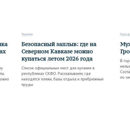
Туризм
Город
Безопасный заплыв: где на
Мужчинам сюда нельзя, или
ах
Северном Кавказе можно
Гро
купаться летом 2026 года
В гор
нельз
му
Список официальных мест для купания в
Соста
ты.
республиках СКФО. Рассказываем, где
по че
можно
находятся пляжи, базы отдыха и прибрежные
пруды