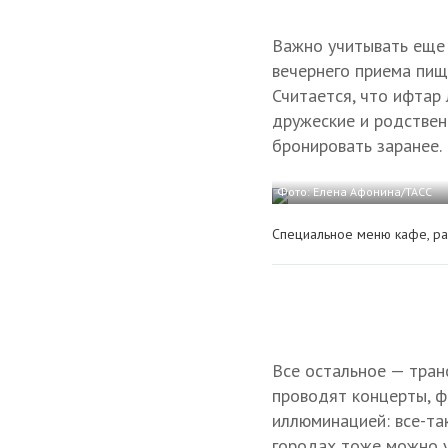
Важно учитывать еще 
вечернего приема пищ
Считается, что ифтар 
дружеские и родственн
бронировать заранее.
Фото: Елена Афонина/ТАСС
Специальное меню кафе, ра
Все остальное — тран
проводят концерты, ф
иллюминацией: все-та
городах тоже можно у