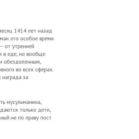
месяц 1414 лет назад
ман это особое время.
 — от утренней
я в еде, но вообще
 и обездоленным,
вного во всех сферах.
и награда за
ть мусульманина,
ждаются только дети,
ный не по праву пост