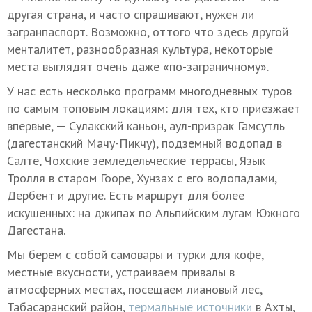
другая страна, и часто спрашивают, нужен ли
загранпаспорт. Возможно, оттого что здесь другой
менталитет, разнообразная культура, некоторые
места выглядят очень даже «по-заграничному».
У нас есть несколько программ многодневных туров
по самым топовым локациям: для тех, кто приезжает
впервые, — Сулакский каньон, аул-призрак Гамсутль
(дагестанский Мачу-Пикчу), подземный водопад в
Салте, Чохские земледельческие террасы, Язык
Тролля в старом Гооре, Хунзах с его водопадами,
Дербент и другие. Есть маршрут для более
искушенных: на джипах по Альпийским лугам Южного
Дагестана.
Мы берем с собой самовары и турки для кофе,
местные вкусности, устраиваем привалы в
атмосферных местах, посещаем лиановый лес,
Табасаранский район,
термальные источники
в Ахты,