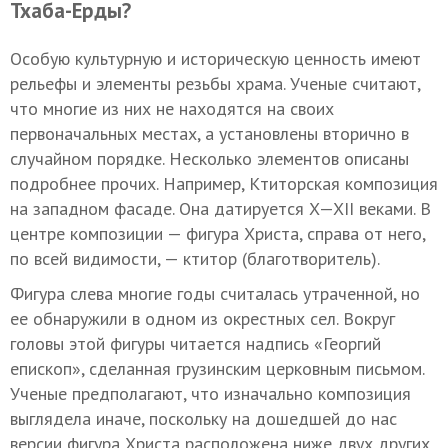
Тхаба-Ерды?
Особую культурную и историческую ценность имеют
рельефы и элементы резьбы храма. Ученые считают,
что многие из них не находятся на своих
первоначальных местах, а установлены вторично в
случайном порядке. Несколько элементов описаны
подробнее прочих. Например, Ктиторская композиция
на западном фасаде. Она датируется
X—XII в
еками. В
центре композиции — фигура Христа, справа от него,
по всей видимости, — ктитор (благотворитель).
Фигура слева многие годы считалась утраченной, но
ее обнаружили в одном из окрестных сел. Вокруг
головы этой фигуры читается надпись «Георгий
епископ», сделанная грузинским церковным письмом.
Ученые предполагают, что изначально композиция
выглядела иначе, поскольку на дошедшей до нас
версии фигура Христа расположена ниже двух других,