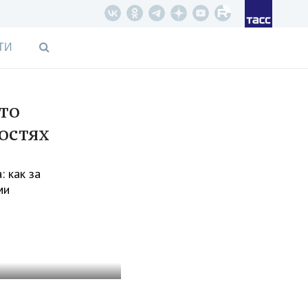
ТИ
то
остях
 как за
ми