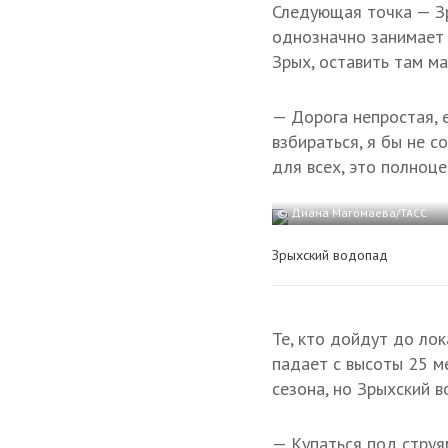
Следующая точка — 
однозначно занимает 
Зрых, оставить там м
— Дорога непростая, 
взбираться, я бы не 
для всех, это полноц
© Диана Магомаева/ТАСС
Зрыхский водопад
Те, кто дойдут до ло
падает с высоты 25 м
сезона, но Зрыхский 
— Купаться под струя