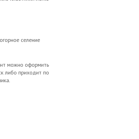
когорное селение
мент можно оформить
ск либо приходит по
ика.