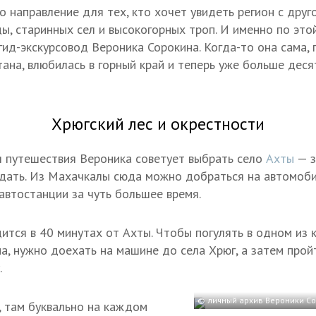
 направление для тех, кто хочет увидеть регион с друг
ы, старинных сел и высокогорных троп. И именно по это
 гид-экскурсовод Вероника Сорокина. Когда-то она сама,
тана, влюбилась в горный край и теперь уже больше деся
Хрюгский лес и окрестности
 путешествия Вероника советует выбрать село
Ахты
— з
дать. Из Махачкалы сюда можно добраться на автомобил
втостанции за чуть большее время.
ится в 40 минутах от Ахты. Чтобы погулять в одном из 
а, нужно доехать на машине до села Хрюг, а затем про
.
© личный архив Вероники С
, там буквально на каждом