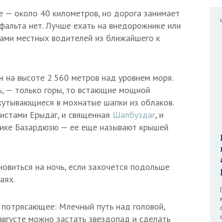
 — около 40 километров, но дорога занимает
сфальта нет. Лучше ехать на внедорожнике или
гами местных водителей из ближайшего к
 на высоте 2 560 метров над уровнем моря.
нь, — только горы, то встающие мощной
укутывающиеся в мохнатые шапки из облаков.
истами Ерыдаг, и священная
Шалбуздаг
, и
лике Базардюзю — ее еще называют крышей
овиться на ночь, если захочется подольше
аях.
потрясающее: Млечный путь над головой,
 августе можно застать звездопад и сделать