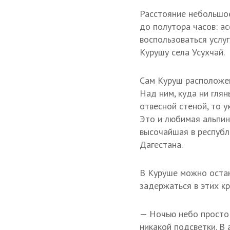
Расстояние небольшое
до полутора часов: а
воспользоваться услу
Курушу села Усухчай.
Сам Куруш расположен
Над ним, куда ни гля
отвесной стеной, то 
Это и любимая альпин
высочайшая в респуб
Дагестана.
В Куруше можно остан
задержаться в этих кр
— Ночью небо просто 
никакой подсветки. В