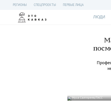
РЕГИОНЫ
СПЕЦПРОЕКТЫ
ПЕРВЫЕ ЛИЦА
ЛЮДИ
М
посм
Профес
н
© Муса Салгереев/ТАСС