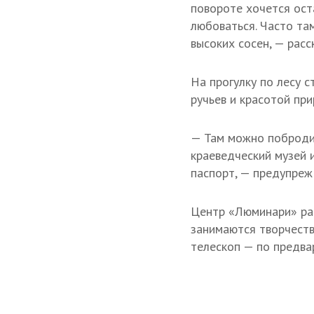
повороте хочется ост
любоваться. Часто та
высоких сосен, — расс
На прогулку по лесу 
ручьев и красотой при
— Там можно побродит
краеведческий музей 
паспорт, — предупреж
Центр «Люминари» раб
занимаются творчеств
телескоп — по предва