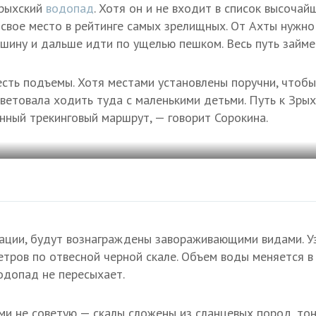
Зрыхский
водопад
. Хотя он и не входит в список высочай
свое место в рейтинге самых зрелищных. От Ахты нужно
ашину и дальше идти по ущелью пешком. Весь путь займе
есть подъемы. Хотя местами установлены поручни, чтоб
советовала ходить туда с маленькими детьми. Путь к Зры
енный трекинговый маршрут, — говорит Сорокина.
кации, будут вознаграждены завораживающими видами. У
етров по отвесной черной скале. Объем воды меняется в
водопад не пересыхает.
ми не советую — скалы сложены из сланцевых пород, тон