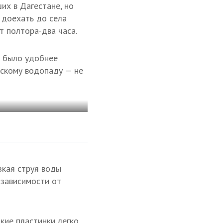
ших в Дагестане, но
 доехать до села
т полтора-два часа.
ы было удобнее
хскому водопаду — не
зкая струя воды
 зависимости от
кие пластинки легко