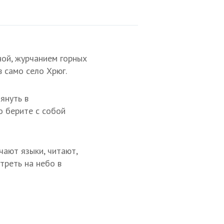
ной, журчанием горных
в само село Хрюг.
януть в
о берите с собой
чают языки, читают,
треть на небо в