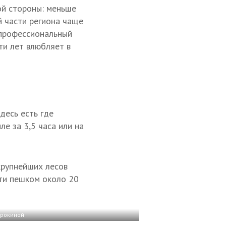
ой стороны: меньше
й части региона чаще
 профессиональный
ти лет влюбляет в
десь есть где
е за 3,5 часа или на
крупнейших лесов
йти пешком около 20
орокиной