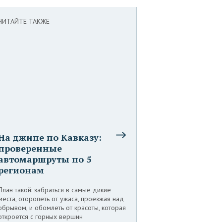
ЧИТАЙТЕ ТАКЖЕ
На джипе по Кавказу:
проверенные
автомаршруты по 5
регионам
План такой: забраться в самые дикие
места, оторопеть от ужаса, проезжая над
обрывом, и обомлеть от красоты, которая
откроется с горных вершин