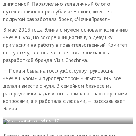
дипломной. Параллельно вела личный блог о
путешествиях по республике Elinium, вместе с
подругой разработала бренд «ЧечняТревел».
В мае 2013 года Элина с мужем основали компанию
«ЧеченТур», но вскоре инициативную девушку
пригласили на работу в правительственный Комитет
по туризму, где она четыре года занималась
разработкой бренда Visit Chechnya.
— Пока я была на госслужбе, супруг руководил
«ЧеченТуром» и туроператором «Эльгас». Мы все
делали вместе с нуля. В семейном бизнесе мы
распределили задачи: он занимался транспортными
вопросами, а я работала с людьми, — рассказывает
Элина.
Фото: instagram.com/elinium87
Десять лет назад Чечню посещали в основном