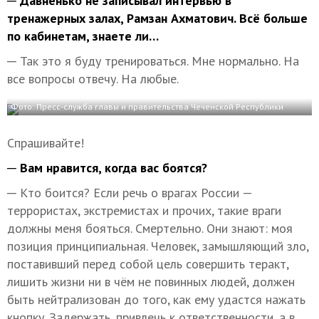
─ Давненько не записывал интервью в
тренажерных залах, Рамзан Ахматович. Всё больше
по кабинетам, знаете ли…
─ Так это я буду тренироваться. Мне нормально. На
все вопросы отвечу. На любые.
Фото: Пресс-служба главы и правительства Чеченской Республики
Спрашивайте!
─ Вам нравится, когда вас боятся?
─ Кто боится? Если речь о врагах России —
террористах, экстремистах и прочих, такие враги
должны меня бояться. Смертельно. Они знают: моя
позиция принципиальная. Человек, замышляющий зло,
поставивший перед собой цель совершить теракт,
лишить жизни ни в чём не повинных людей, должен
быть нейтрализован до того, как ему удастся нажать
кнопку. Задержать, привлечь к ответственности, а в