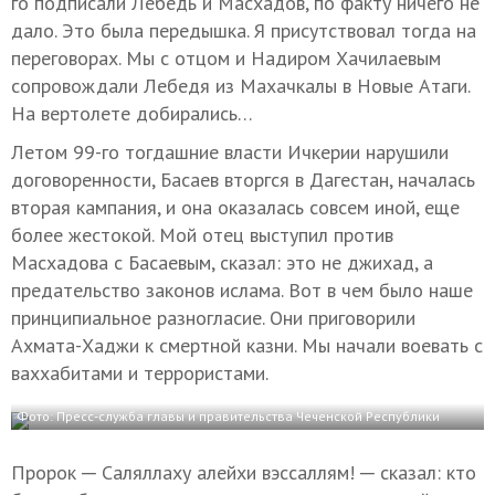
го подписали Лебедь и Масхадов, по факту ничего не
дало. Это была передышка. Я присутствовал тогда на
переговорах. Мы с отцом и Надиром Хачилаевым
сопровождали Лебедя из Махачкалы в Новые Атаги.
На вертолете добирались…
Летом 99-го тогдашние власти Ичкерии нарушили
договоренности, Басаев вторгся в Дагестан, началась
вторая кампания, и она оказалась совсем иной, еще
более жестокой. Мой отец выступил против
Масхадова с Басаевым, сказал: это не джихад, а
предательство законов ислама. Вот в чем было наше
принципиальное разногласие. Они приговорили
Ахмата-Хаджи к смертной казни. Мы начали воевать с
ваххабитами и террористами.
Фото: Пресс-служба главы и правительства Чеченской Республики
Пророк ─ Саляллаху алейхи вэссаллям! ─ сказал: кто