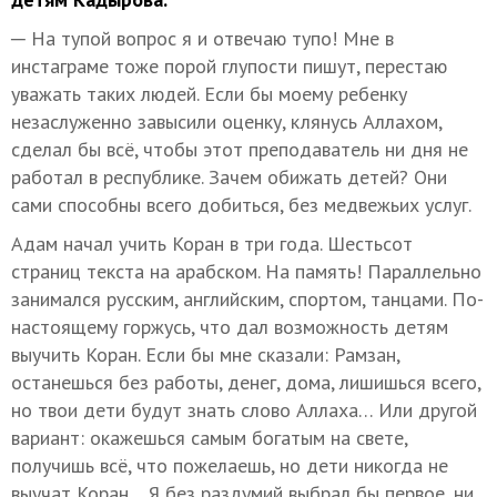
─ На тупой вопрос я и отвечаю тупо! Мне в
инстаграме тоже порой глупости пишут, перестаю
уважать таких людей. Если бы моему ребенку
незаслуженно завысили оценку, клянусь Аллахом,
сделал бы всё, чтобы этот преподаватель ни дня не
работал в республике. Зачем обижать детей? Они
сами способны всего добиться, без медвежьих услуг.
Адам начал учить Коран в три года. Шестьсот
страниц текста на арабском. На память! Параллельно
занимался русским, английским, спортом, танцами. По-
настоящему горжусь, что дал возможность детям
выучить Коран. Если бы мне сказали: Рамзан,
останешься без работы, денег, дома, лишишься всего,
но твои дети будут знать слово Аллаха… Или другой
вариант: окажешься самым богатым на свете,
получишь всё, что пожелаешь, но дети никогда не
выучат Коран… Я без раздумий выбрал бы первое, ни