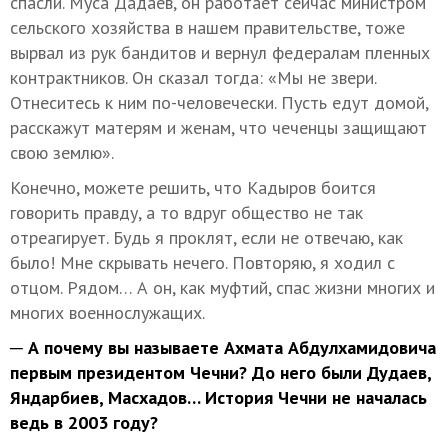
спасли. Муса Дадаев, он работает сейчас министром
сельского хозяйства в нашем правительстве, тоже
вырвал из рук бандитов и вернул федералам пленных
контрактников. Он сказал тогда: «Мы не звери.
Отнеситесь к ним по-человечески. Пусть едут домой,
расскажут матерям и женам, что чеченцы защищают
свою землю».
Конечно, можете решить, что Кадыров боится
говорить правду, а то вдруг общество не так
отреагирует. Будь я проклят, если не отвечаю, как
было! Мне скрывать нечего. Повторяю, я ходил с
отцом. Рядом… А он, как муфтий, спас жизни многих и
многих военнослужащих.
─ А почему вы называете Ахмата Абдулхамидовича
первым президентом Чечни? До него были Дудаев,
Яндарбиев, Масхадов… История Чечни не началась
ведь в 2003 году?