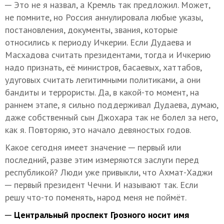
─ Это не я назвал, а Кремль так предложил. Может,
не помните, но Россия аннулировала любые указы,
постановления, документы, звания, которые
относились к периоду Ичкерии. Если Дудаева и
Масхадова считать президентами, тогда и Ичкерию
надо признать, её министров, басаевых, хаттабов,
удуговых считать легитимными политиками, а они
бандиты и террористы. Да, в какой-то момент, на
раннем этапе, я сильно поддерживал Дудаева, думаю,
даже собственный сын Джохара так не болел за него,
как я. Повторяю, это начало девяностых годов.
Какое сегодня имеет значение ─ первый или
последний, разве этим измеряются заслуги перед
республикой? Люди уже привыкли, что Ахмат-Хаджи
─ первый президент Чечни. И называют так. Если
решу что-то поменять, народ меня не поймёт.
─ Центральный проспект Грозного носит имя