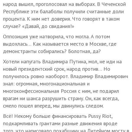
народ вышел, проголосовал на выборах. В Чеченской
Республике эти балаболы получили считанные доли
процента. К ним нет доверия. Что говорят в таком
случае? «Давай, до свидания!»
Оппозиция уже натворила, что могла. А потом
выдохлась… Как называется место в Москве, где
демонстранты собирались? Болотная, да?
Хотели напугать Владимира Путина, мол, не иди на
новый президентский срок, народ против… Но
получилось ровно наоборот. Владимир Владимирович
знал: огромная, многонациональная и
многоконфессиональная Россия с ним, не подарил
врагам ни шанса разрушить страну. Он, как всегда,
смело пошел вперед, мы двинулись следом.
Всё! Некому больше финансировать Pussy Riot,
подкармливать грантами разные движения вроде
того, что нарисовало похабщину на Литейном мосту в