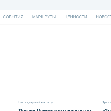
СОБЫТИЯ
МАРШРУТЫ
ЦЕННОСТИ
НОВОС
Нестандартный маршрут
Трад
Поэзия Чегемского ущелья: по
«Знаю каждый кийиз на