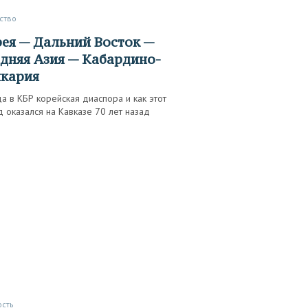
ство
дняя Азия — Кабардино-
лкария
а в КБР корейская диаспора и как этот
 оказался на Кавказе 70 лет назад
ость