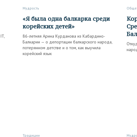
Мудрость
Обще
«Я была одна балкарка среди
Корея — Дальний Восток —
корейских детей»
Сре
Ба
IT,
86-летняя Арина Курданова из Кабардино-
Балкарии — о депортации балкарского народа,
Откуд
потерянном детстве и о том, как выучила
народ
корейский язык
Традиции
Мудр