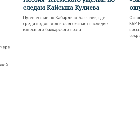
следам Кайсына Кулиева
ощ
Путешествие по Кабардино-Балкарии, где
Основ
среди водопадов и скал оживает наследие
КБР Р
известного балкарского поэта
восс
сохра
имере
жкой