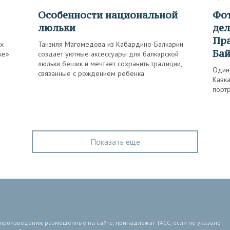
Особенности национальной
Фотоаппарат в руках не
люльки
дел
Пра
х
Танзиля Магомедова из Кабардино-Балкарии
Бай
ке»
создает уютные аксессуары для балкарской
люльки бешик и мечтает сохранить традиции,
Один
связанные с рождением ребенка
Кавка
порт
Показать еще
 произведения, размещенные на сайте, принадлежат ТАСС, если не указано