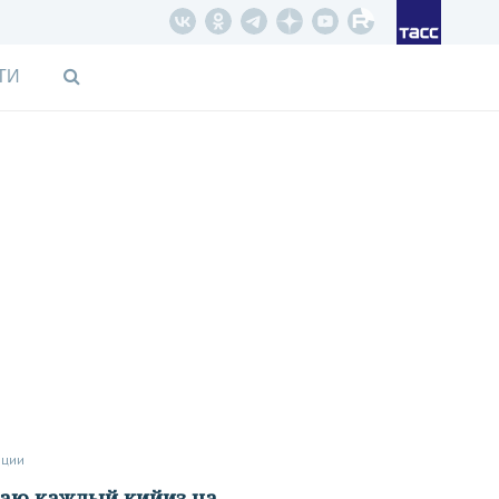
ТИ
иции