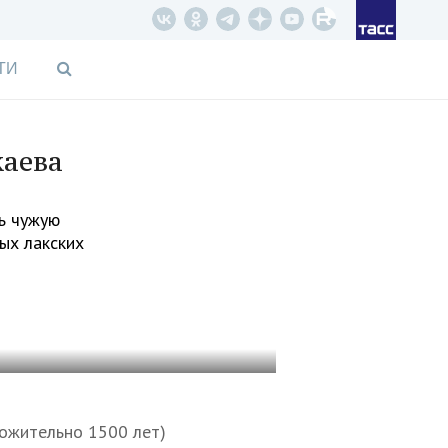
ТИ
каева
ь чужую
ых лакских
ложительно 1500 лет)