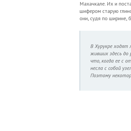
Махачкале. Их и пост
шифером старую глино
они, судя по ширине, 
В Хурукре ходят 
живших здесь до 
что, когда ее с 
несла с собой уз
Поэтому некоторы