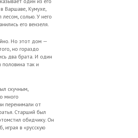
казывает один из его
в Варшаве, Кумухе,
 лесом, солью. У него
нились его вензеля.
йно. Но этот дом —
того, но гораздо
ись два брата. И один
 половина так и
ыл скучным,
ло много
ни перенимали от
ратья. Старший был
отомстил обидчику. Он
, играя в «русскую