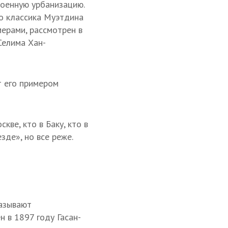
военную урбанизацию.
го классика Муэтдина
мерами, рассмотрен в
Селима Хан-
т его примером
кве, кто в Баку, кто в
де», но все реже.
называют
н в 1897 году Гасан-