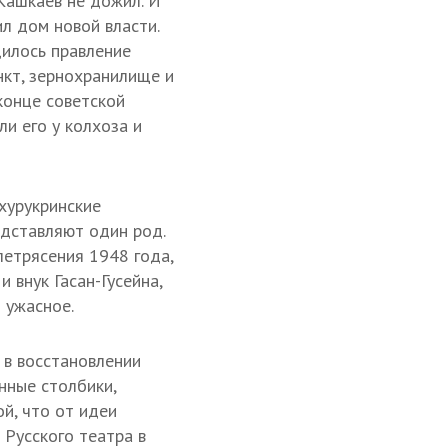
Кашкаев не дожил. И
ил дом новой власти.
илось правление
нкт, зернохранилище и
конце советской
ли его у колхоза и
хурукринские
едставляют один род.
летрясения 1948 года,
 внук Гасан-Гусейна,
 ужасное.
 в восстановлении
нные столбики,
й, что от идеи
 Русского театра в