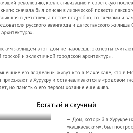
живший революцию, коллективизацию и советскую после
книги: сначала был описан в лирической повести лакско
зникшая в детстве», а потом подробно, со схемами и за
ледователя русского авангарда и дагестанского жилища 
архитектура».
кским жилищем этот дом не назовешь: эксперты считаю
 горской и эклектичной городской архитектуры.
ынешние его владельцы живут кто в Махачкале, кто в Мос
 приезжают в Хурукру и останавливаются в «родовом гнез
ет, но память о его первом хозяине еще жива.
Богатый и скучный
— Дом, который в Хурукре 
«кашкаевским», был построе