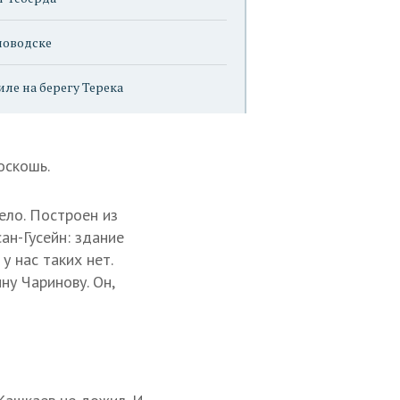
ловодске
иле на берегу Терека
оскошь.
ело. Построен из
ан-Гусейн: здание
у нас таких нет.
у Чаринову. Он,