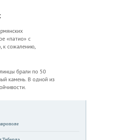
х
армянских
ое «патио» с
, к сожалению,
тлинцы брали по 50
ый камень. В одной из
ойчивости.
аврополе
т Теберда