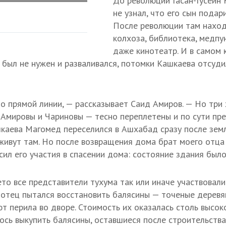
До революции Гасан-Гусейн 
не узнал, что его сын подар
После революции там наход
колхоза, библиотека, медпу
даже кинотеатр. И в самом 
 был не нужен и разваливался, потомки Кашкаева отсуди
о прямой линии, — рассказывает Саид Амиров. — Но три 
Амировы и Чариновы — тесно переплетены и по сути пр
шкаева Магомед переселился в Ашхабад сразу после зем
живут там. Но после возвращения дома брат моего отца и
сил его участия в спасении дома: состояние здания было
ето все представители тухума так или иначе участвовали
 отец пытался восстановить балясины — точеные деревя
 перила во дворе. Стоимость их оказалась столь высоко
ось выкупить балясины, оставшиеся после строительства