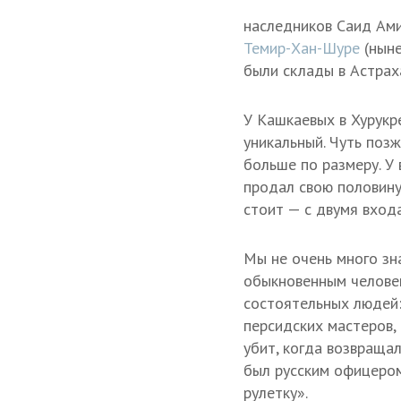
наследников Саид Ами
Темир-Хан-Шуре
(ныне
были склады в Астраха
У Кашкаевых в Хурукр
уникальный. Чуть позж
больше по размеру. У
продал свою половину
стоит — с двумя вход
Мы не очень много зн
обыкновенным человек
состоятельных людей:
персидских мастеров, 
убит, когда возвраща
был русским офицером 
рулетку».