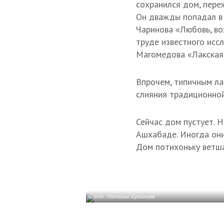
сохранился дом, пере
Он дважды попадал в 
Чаринова «Любовь, во
труде известного исс
Магомедова «Лакская 
Впрочем, типичным ла
слияния традиционной
Сейчас дом пустует. Н
Ашхабаде. Иногда они
Дом потихоньку ветша
Фото: Наталья Крайнова