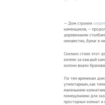
— Дом строили
согра
каменщиков, — продол
деревянными столбами
неизвестно, бумаг я н
Сколько стоил этот д
копеек за каждый кам
колонн виден бракова
По тем временам дом
утилитарным, как тип
маленькими комнатами
помещениями для скот
просторных комнат и 