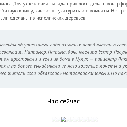
авили. Для укрепления фасада пришлось делать контрфо
битную крышу, заново штукатурить все комнаты. Не тро
были сделаны из исполинских деревьев.
легенды об утерянных либо изъятых новой властью сокр
революции. Например, Патима, дочь ювелира Устар-Расула
отцом арестовали и вели из дома в Кумух — райцентр Лакс
елок и по дороге выкидывала из него золотые монеты и у
е жители села обзавелись металлоискателями. Но пока
Что сейчас