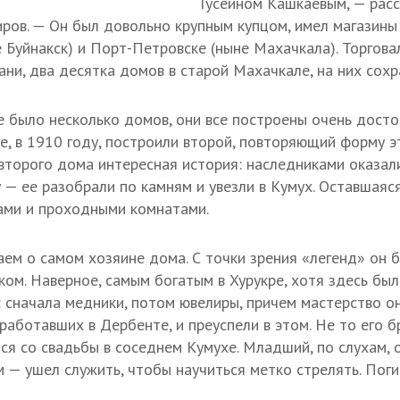
Гусейном Кашкаевым, — расс
ров. — Он был довольно крупным купцом, имел магазины 
 Буйнакск) и Порт-Петровске (ныне Махачкала). Торговал
ни, два десятка домов в старой Махачкале, на них сохра
е было несколько домов, они все построены очень досто
е, в 1910 году, построили второй, повторяющий форму э
 второго дома интересная история: наследниками оказал
 — ее разобрали по камням и увезли в Кумух. Оставшаяся
ами и проходными комнатами.
аем о самом хозяине дома. С точки зрения «легенд» он б
ом. Наверное, самым богатым в Хурукре, хотя здесь бы
 сначала медники, потом ювелиры, причем мастерство о
работавших в Дербенте, и преуспели в этом. Не то его б
лся со свадьбы в соседнем Кумухе. Младший, по слухам, 
— ушел служить, чтобы научиться метко стрелять. Погиб