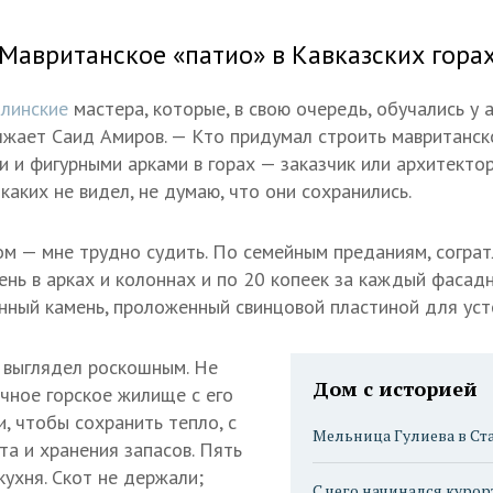
Мавританское «патио» в Кавказских гора
тлинские
мастера, которые, в свою очередь, обучались у 
жает Саид Амиров. — Кто придумал строить мавританск
 и фигурными арками в горах — заказчик или архитектор
икаких не видел, не думаю, что они сохранились.
ом — мне трудно судить. По семейным преданиям, согра
ень в арках и колоннах и по 20 копеек за каждый фасадн
нный камень, проложенный свинцовой пластиной для уст
 выглядел роскошным. Не
Дом с историей
ичное горское жилище с его
, чтобы сохранить тепло, с
Мельница Гулиева в Ст
а и хранения запасов. Пять
кухня. Скот не держали;
С чего начинался курор