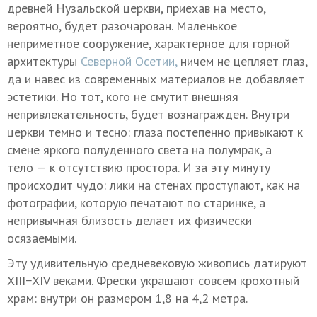
древней Нузальской церкви, приехав на место,
вероятно, будет разочарован. Маленькое
неприметное сооружение, характерное для горной
архитектуры
Северной Осетии,
ничем не цепляет глаз,
да и навес из современных материалов не добавляет
эстетики. Но тот, кого не смутит внешняя
непривлекательность, будет вознагражден. Внутри
церкви темно и тесно: глаза постепенно привыкают к
смене яркого полуденного света на полумрак, а
тело — к отсутствию простора. И за эту минуту
происходит чудо: лики на стенах проступают, как на
фотографии, которую печатают по старинке, а
непривычная близость делает их физически
осязаемыми.
Эту удивительную средневековую живопись датируют
XIII−XIV веками. Фрески украшают совсем крохотный
храм: внутри он размером 1,8 на 4,2 метра.