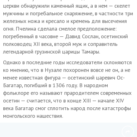
церкви обнаружили каменный ящик, а в нем — скелет
мужчины и погребальное снаряжение, в частности три
железных ножа и кресало и кремень для высечения
огня. Пчелина сделала смелое предположение:
погребенный в часовне — Давид Сослан, осетинский
полководец XII века, второй муж и соправитель
легендарной грузинской царицы Тамары.
Однако в последние годы исследователи склоняются
ко мнению, что в Нузале похоронен вовсе не он, а не
менее известная фигура — осетинский царевич Ос-
Багатар, погибший в 1306 году. В народном
фольклоре его называют прародителем современных
осетин — считается, что в конце XIII — начале XIV
века Багатар смог сплотить народ после катастрофы
монгольского нашествия.