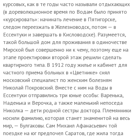
курсовых, как в те годы часто называли отдыхающих
(в дореволюционное время по Водам было принято
«курсировать»: начинать лечение в Пятигорске,
следом переезжать в Железноводск, потом — в
Ессентуки и завершать в Кисловодске). Разумеется,
такой большой дом для проживания в одиночестве
Мирской был совершенно ни к чему, поэтому еще на
этапе проектировки второй этаж решили сделать
квартирного типа. В 1912 году жилье и кабинет для
частного приема больных в «Цветнике» снял
московский специалист по женским болезням
Николай Покровский. Вместе с ним на Воды в
Ессентуки отправились три юные особы: Варенька,
Наденька и Верочка, а также маленький непоседа
Николка — дети родной сестры доктора. Племянники
носили фамилию, которая станет знаменитой на весь
мир, — Булгаковы. Сам Михаил Афанасьевич той
поездке на юг предпочел Саратов, где жила тогда