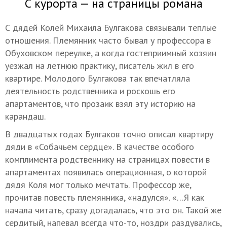
С курорта — на страницы романа
С дядей Колей Михаила Булгакова связывали теплые
отношения. Племянник часто бывал у профессора в
Обуховском переулке, а когда гостеприимный хозяин
уезжал на летнюю практику, писатель жил в его
квартире. Молодого Булгакова так впечатляла
деятельность родственника и роскошь его
апартаментов, что прозаик взял эту историю на
карандаш.
В двадцатых годах Булгаков точно описал квартиру
дяди в «Собачьем сердце». В качестве особого
комплимента родственнику на страницах повести в
апартаментах появилась операционная, о которой
дядя Коля мог только мечтать. Профессор же,
прочитав повесть племянника, «надулся». «…Я как
начала читать, сразу догадалась, что это он. Такой же
сердитый, напевал всегда что-то, ноздри раздувались,