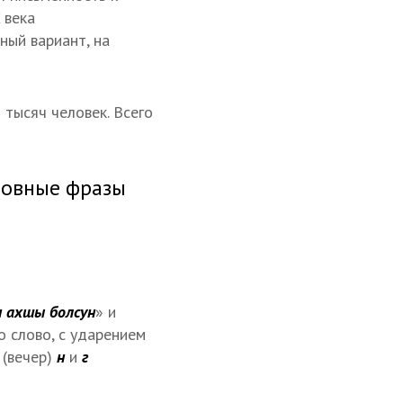
 века
ный вариант, на
тысяч человек. Всего
сновные фразы
 ахшы болсун
» и
о слово, с ударением
р
(вечер)
н
и
г