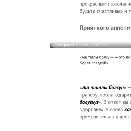
прекрасным пожелание
будьте счастливы» и т
Приятного аппети
Иллюстрация: Аглая Мирная/ТАСС
«Аш татлы болсун» — это по
будет сладкой»
«
Аш татлы болсун
» 
трапезу, поблагодарит
болугъуз
». В ответ вы
здоровье». У слова
ха
применительно к чело