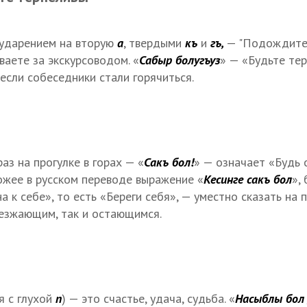
с ударением на вторую
а
, твердыми
къ
и
гъ,
— "Подождите
еваете за экскурсоводом. «
Сабыр болугъуз
» — «Будьте те
 если собеседники стали горячиться.
аз на прогулке в горах — «
Сакъ бол!
» — означает «Будь 
ожее в русском переводе выражение «
Кесинге сакъ бол
»,
 к себе», то есть «Береги себя», — уместно сказать на
уезжающим, так и остающимся.
я с глухой
п
) — это счастье, удача, судьба. «
Насыблы бол 