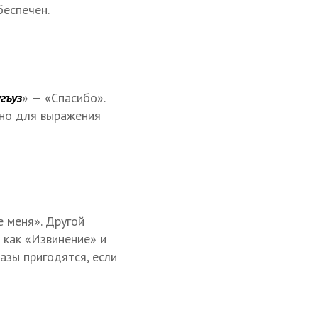
беспечен.
гъуз
» — «Спасибо».
тно для выражения
е меня». Другой
я как «Извинение» и
азы пригодятся, если