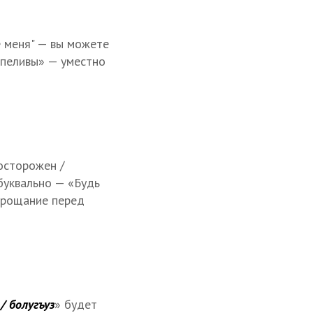
 меня" — вы можете
рпеливы» — уместно
осторожен /
 буквально — «Будь
 прощание перед
/ болугъуз
» будет