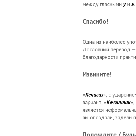
между гласными
у
и
э
Спасибо!
Одна из наиболее упо
Дословный перевод — 
благодарности практи
Извините!
«
Кечигиз
», с ударени
вариант, «
Кечгинлик
»,
является неформальны
вы опоздали, задели п
Подождите / Будь