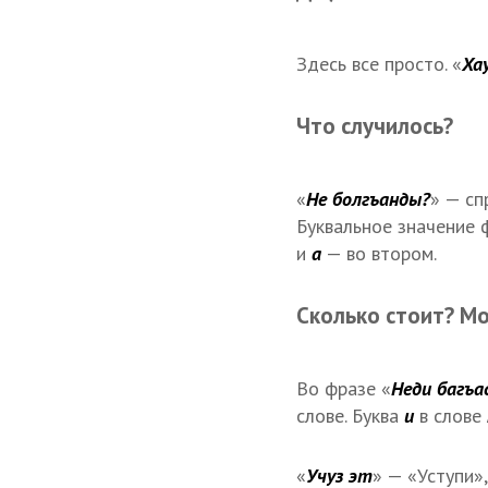
Здесь все просто. «
Ха
Что случилось?
«
Не болгъанды?
» — сп
Буквальное значение 
и
а
— во втором.
Сколько стоит? Мо
Во фразе «
Неди багъа
слове. Буква
и
в слове
«
Учуз эт
» — «Уступи»