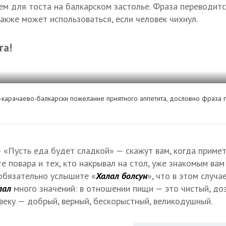
м для тоста на балкарском застолье. Фраза переводится
акже может использоваться, если человек чихнул.
та!
-карачаево-балкарски пожелание приятного аппетита, дословно фраза 
— «Пусть еда будет сладкой» — скажут вам, когда примет
е повара и тех, кто накрывал на стол, уже знакомым вам
 обязательно услышите «
Халал болсун
», что в этом случ
лал
много значений: в отношении пищи — это чистый, до
веку — добрый, верный, бескорыстный, великодушный.