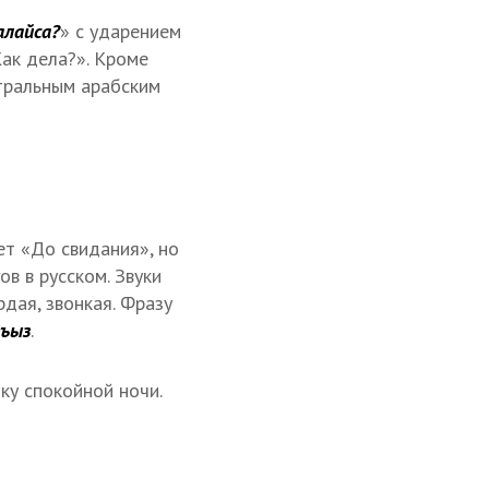
алайса?
» с ударением
Как дела?». Кроме
йтральным арабским
ет «До свидания», но
ов в русском. Звуки
дая, звонкая. Фразу
гъыз
.
ку спокойной ночи.