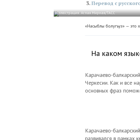
Перевод с русског
Иллюстрация: Аглая Мирная/ТАСС
«Насыблы болугъуз» — это х
На каком язык
Карачаево-балкарский
Черкесии. Как и все н
основных фраз поможе
Карачаево-балкарский
развивался в рамках 