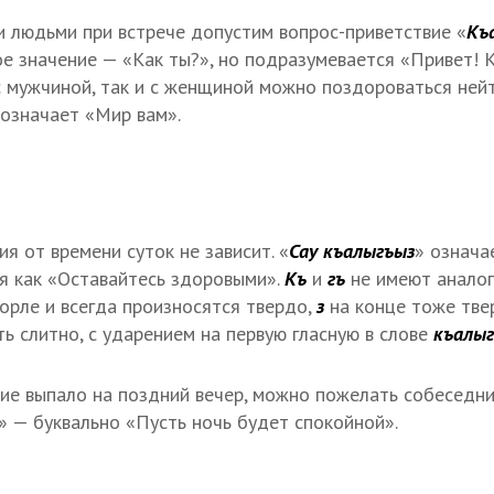
 людьми при встрече допустим вопрос-приветствие «
Къ
ное значение — «Как ты?», но подразумевается «Привет! 
к с мужчиной, так и с женщиной можно поздороваться не
 означает «Мир вам».
я от времени суток не зависит. «
Сау къалыгъыз
» означа
я как «Оставайтесь здоровыми».
Къ
и
гъ
не имеют аналог
горле и всегда произносятся твердо,
з
на конце тоже твер
ь слитно, с ударением на первую гласную в слове
къалы
ие выпало на поздний вечер, можно пожелать собеседни
» — буквально «Пусть ночь будет спокойной».