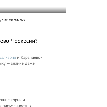
удьте счастливы»
аево-Черкесии?
Балкарии
и Карачаево-
зыку — знание даже
евние корни и
я письменность к