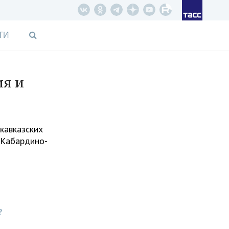
ТИ
ия и
кавказских
 Кабардино-
?