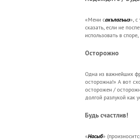
«Мени с
акълагъыз
», 
сказать, если не посп
использовать в споре,
Осторожно
Одна из важнейших фр
осторожна!» А вот сх
осторожен / осторожна
долгой разлукой как 
Будь счастлив!
«
Насыб
» (произноситс