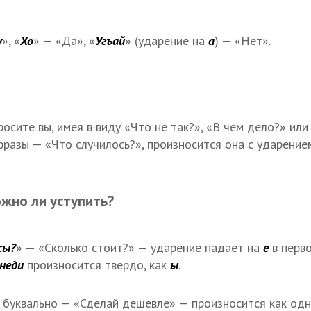
у
», «
Хо
» — «Да», «
Угъай
» (ударение на
а
) — «Нет».
росите вы, имея в виду «Что не так?», «В чем дело?» или
фразы — «Что случилось?», произносится она с ударение
жно ли уступить?
сы?
» — «Сколько стоит?» — ударение падает на
е
в перв
неди
произносится твердо, как
ы
.
, буквально — «Сделай дешевле» — произносится как одн