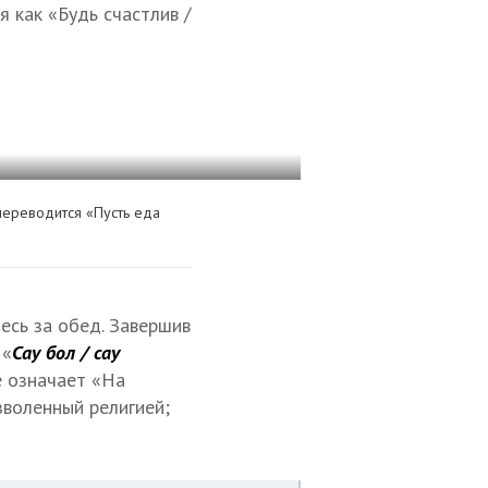
 как «Будь счастлив /
переводится «Пусть еда
есь за обед. Завершив
 «
Сау бол / сау
ае означает «На
зволенный религией;