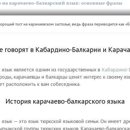
о на карачаево-балкарский язык: основные фразы
ороший тост на карачаевском застолье, ведь фраза переводится как «Б
е говорят в Кабардино-Балкарии и Карач
 язык является одним из государственных в
Кабардино-
ароды, карачаевцы и балкарцы ценят интерес к своему я
т расположить к вам собеседника.
История карачаево-балкарского языка
 язык — это язык тюркской языковой семьи. Он имеет др
кыпчакской группы тюркских языков. Карачаево-балкарска