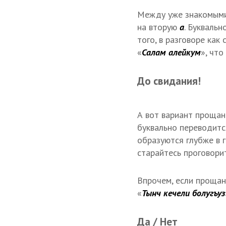
Между уже знакомыми
на вторую
а
. Букваль
того, в разговоре ка
«
Салам алейкум
», что
До свидания!
А вот вариант прощани
буквально переводитс
образуются глубже в 
старайтесь проговорит
Впрочем, если прощан
«
Тынч кечели болугъуз
Да / Нет