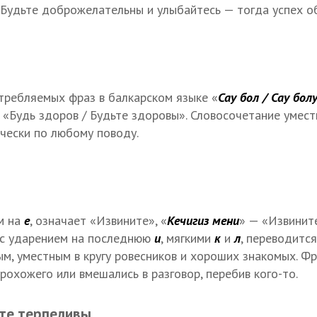
. Будьте доброжелательны и улыбайтесь — тогда успех о
требляемых фраз в балкарском языке «
Сау бол / Сау болу
«Будь здоров / Будьте здоровы». Словосочетание умес
чески по любому поводу.
ем на
е
,
означает «Извините», «
Кечигиз мени
» — «Извинит
 с ударением на последнюю
и
, мягкими
к
и
л
, переводитс
м, уместным в кругу ровесников и хороших знакомых. Фр
рохожего или вмешались в разговор, перебив кого-то.
те терпеливы