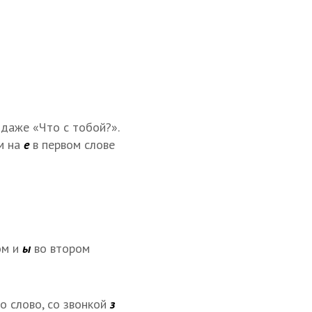
 даже «Что с тобой?».
м на
е
в первом слове
ом и
ы
во втором
о слово, со звонкой
з