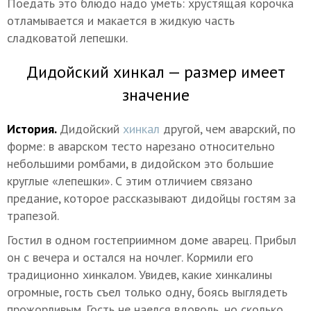
Поедать это блюдо надо уметь: хрустящая корочка
отламывается и макается в жидкую часть
сладковатой лепешки.
Дидойский хинкал — размер имеет
значение
История.
Дидойский
хинкал
другой, чем аварский, по
форме: в аварском тесто нарезано относительно
небольшими ромбами, в дидойском это большие
круглые «лепешки». С этим отличием связано
предание, которое рассказывают дидойцы гостям за
трапезой.
Гостил в одном гостеприимном доме аварец. Прибыл
он с вечера и остался на ночлег. Кормили его
традиционно хинкалом. Увидев, какие хинкалины
огромные, гость съел только одну, боясь выглядеть
прожорливым. Гость не наелся вдоволь, но сколько