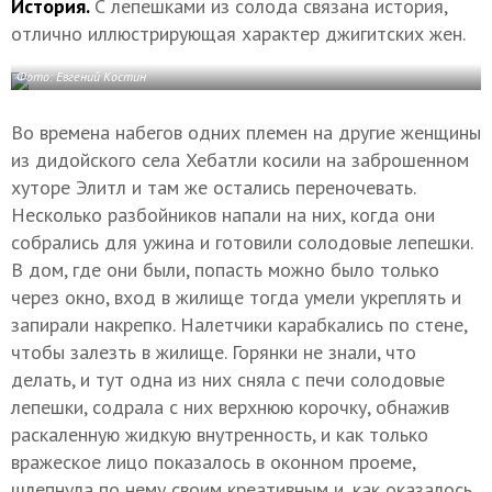
История.
С лепешками из солода связана история,
отлично иллюстрирующая характер джигитских жен.
Фото: Евгений Костин
Во времена набегов одних племен на другие женщины
из дидойского села Хебатли косили на заброшенном
хуторе Элитл и там же остались переночевать.
Несколько разбойников напали на них, когда они
собрались для ужина и готовили солодовые лепешки.
В дом, где они были, попасть можно было только
через окно, вход в жилище тогда умели укреплять и
запирали накрепко. Налетчики карабкались по стене,
чтобы залезть в жилище. Горянки не знали, что
делать, и тут одна из них сняла с печи солодовые
лепешки, содрала с них верхнюю корочку, обнажив
раскаленную жидкую внутренность, и как только
вражеское лицо показалось в оконном проеме,
шлепнула по нему своим креативным и, как оказалось,