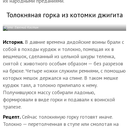
их народными преданиями.
Толокняная горка из котомки джигита
Фото: Евгений Костин
История.
В давние времена дидойские воины брали с
собой в походы курдюк и толокно, помещая их в
вещмешок, сделанный из цельной шкуры теленка,
снятой с животного особым образом — без разрезов
на брюхе. Четыре ножки служили ремнями, с помощью
которых мешок держался на спине. В таком мешке
курдюк таял, а толокно прилипало к нему.
Получившуюся массу собирали ладонью,
формировали в виде горки и подавали к воинской
трапезе.
Рецепт.
Сейчас толокняную горку готовят иначе.
Толокно — перетолченная в ступе или смолотая на