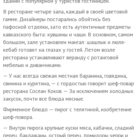
здании с популярной у туристов гостиницей.
В ресторане четыре зала, каждый в своей цветовой
гамме. Дизайнеры постарались обойтись без
пафосной отделки, зато есть аутентичные предметы
кавказского быта: кувшины и чаши. В основном, самом
большом, зале установлен мангал: шашлык и люля-
кебаб готовят на глазах у гостей. Летом возле
ресторана устанавливают веранду с ротанговой
мебелью и диванчиками.
— У нас всегда свежая местная баранина, говядина,
свинина и курятина, — с гордостью говорит шеф-повар
ресторана Сослан Коков. — За исключением холодных
закусок, почти все блюда мясные.
Фирменное блюдо — пирог с телятиной, изобретение
шеф-повора.
— Внутри пирога крупные куски мяса, кабачки, сладкий
перец, баклажаны, острый перец, помидоры черри и