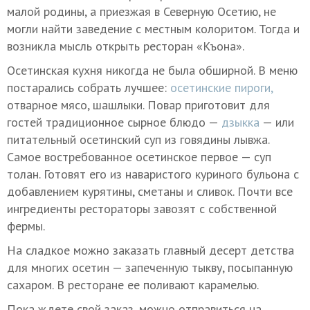
малой родины, а приезжая в Северную Осетию, не
могли найти заведение с местным колоритом. Тогда и
возникла мысль открыть ресторан «Къона».
Осетинская кухня никогда не была обширной. В меню
постарались собрать лучшее:
осетинские пироги,
отварное мясо, шашлыки. Повар приготовит для
гостей традиционное сырное блюдо —
дзыкка
— или
питательный осетинский суп из говядины лывжа.
Самое востребованное осетинское первое — суп
толан. Готовят его из наваристого куриного бульона с
добавлением курятины, сметаны и сливок. Почти все
ингредиенты рестораторы завозят с собственной
фермы.
На сладкое можно заказать главный десерт детства
для многих осетин — запеченную тыкву, посыпанную
сахаром. В ресторане ее поливают карамелью.
Пока ждете свой заказ, можно отправиться на