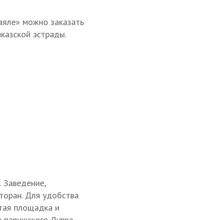
Хаяле» можно заказать
вказской эстрады.
. Заведение,
торан. Для удобства
ытая площадка и
е парижского Лувра