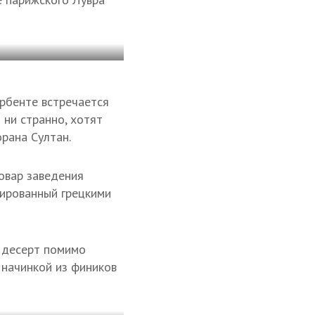
ербенте встречается
 ни странно, хотят
рана Султан.
повар заведения
шированный грецкими
а десерт помимо
начинкой из фиников