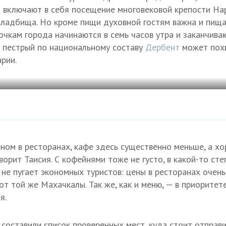
 включают в себя посещение многовековой крепости На
кладбища. Но кроме пищи духовной гостям важна и пища
лочкам города начинаются в семь часов утра и заканчива
о пестрый по национальному составу
Дербент
может похв
рии.
вном в ресторанах, кафе здесь существенно меньше, а хо
ворит Таисия. С кофейнями тоже не густо, в какой-то ст
о не пугает экономных туристов: цены в ресторанах очень
т той же Махачкалы. Так же, как и меню, — в приоритет
я.
составили список проверенных мест, куда стоит отпра