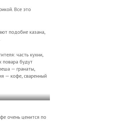
икой. Все это
ают подобие казана,
.
ителя: часть кухни,
х повара будут
реша — гранаты,
ия — кофе, сваренный
фе очень ценится по