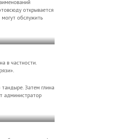
наименований
отовсюду открывается
м могут обслужить
а в частности.
рязи».
 тандыре. Затем глина
ет администратор