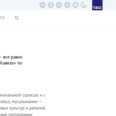
ТИ
— все равно
Кавказ» по
циональной одежде и с
 яйца, мусульманин —
ых культур и религий,
амые популярные