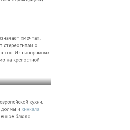
е
означает «мечта»,
т стереотипам о
 в тон. Из панорамных
мо на крепостной
европейской кухни.
, долмы и
хинкала.
менное блюдо