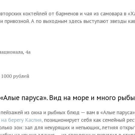
авторских коктейлей от барменов и чая из самовара в «
 и привозной. А по выходным здесь выступают звезды ка
национала, 4а
 1000 рублей
«Алые паруса». Вид на море и много рыбы
 пейзажей из окна и рыбных блюд — вам в «Алые паруса»
о
на берегу Каспия,
позиционирует себя как семейный рес
олько зон: зал для некурящих и непьющих, летняя откр
кабин на крыше здания — из стеклянных пирамид в стил