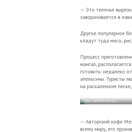
— Это телячья вырезк
заворачивается в лава
Другое популярное бл
кладут туда мясо, рис
Процесс приготовлени
мангал, располагается
готовить: недалеко о
апельсины. Туристы л
на раскаленном песке,
Фото: Евгений Костин
— Авторский кофе Мех
всему миру, его произ