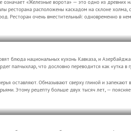
ие означает «Железные ворота» — это одно из древних 
алы ресторана расположены каскадом на склоне холма, 
род. Ресторан очень вместительный: одновременно в не
овят блюда национальных кухонь Кавказа, и Азербайджан
дег палчыхлар, что дословно переводится как «утка в г
перья оставляют. Обмазывают сверху глиной и запекают в
ерьями. Этому рецепту больше двух тысяч лет, — поясня