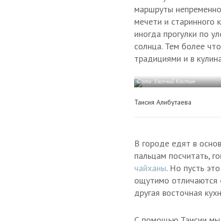
маршруты непременно
мечети и старинного 
иногда прогулки по у
солнца. Тем более чт
традициями и в кулина
Фото: Евгений Костин
Таисия Алибутаева
В городе едят в осно
пальцам посчитать, го
чайханы
. Но пусть эт
ощутимо отличаются о
другая восточная кухн
С помощью Таисии мы 