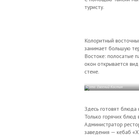
туристу.
Колоритный восточный
занимает большую тер
Востоке: полосатые па
окон открывается вид
стене.
Фото: Евгений Костин
Здесь готовят блюда к
Только горячих блюд 
Администратор ресто
заведения — кебаб «Х