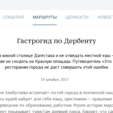
СОБЫТИЯ
МАРШРУТЫ
ЦЕННОСТИ
НОВОС
Гастрогид по Дербенту
 южной столице Дагестана и не отведать местной еды 
кве не сходить на Красную площадь. Путеводитель «Это 
ресторанам города не даст совершить этой ошибки
19 декабря, 2017
ия Алибутаева встречает гостей города в лезгинской на
есь иудей найдет для себя мацу, христианин — крашеные
ереводчик по образованию, работник Музея истории миров
 лет показывает туристам древний город. Говорит, что с