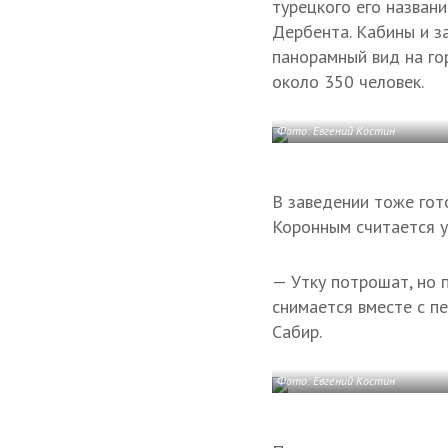
турецкого его назван
Дербента. Кабины и з
панорамный вид на го
около 350 человек.
Фото: Евгений Костин
В заведении тоже гот
Коронным считается ур
— Утку потрошат, но 
снимается вместе с п
Сабир.
Фото: Евгений Костин