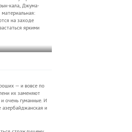
рын-кала, Джума-
 материальная:
ются на заходе
астаться яркими
роших — и вовсе по
епени их заменяют
 и очень гуманные. И
е азербайджанская и
виться страждущему