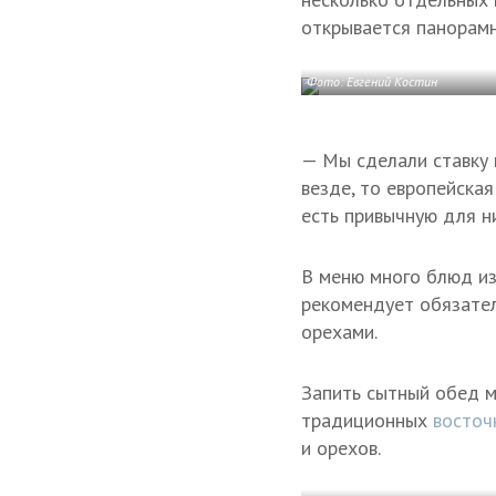
открывается панорамн
Фото: Евгений Костин
— Мы сделали ставку 
везде, то европейская
есть привычную для н
В меню много блюд из
рекомендует обязател
орехами.
Запить сытный обед м
традиционных
восточ
и орехов.