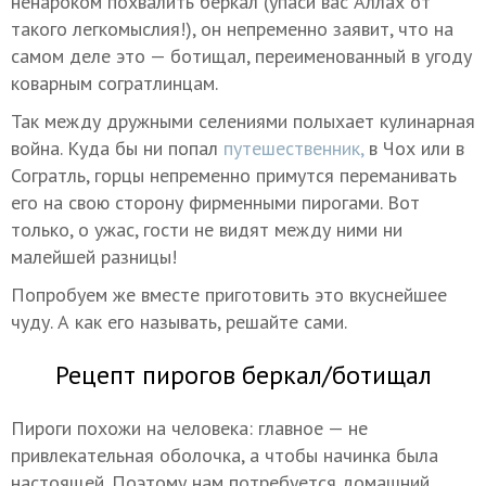
ненароком похвалить беркал (упаси вас Аллах от
такого легкомыслия!), он непременно заявит, что на
самом деле это — ботищал, переименованный в угоду
коварным согратлинцам.
Так между дружными селениями полыхает кулинарная
война. Куда бы ни попал
путешественник,
в Чох или в
Согратль, горцы непременно примутся переманивать
его на свою сторону фирменными пирогами. Вот
только, о ужас, гости не видят между ними ни
малейшей разницы!
Попробуем же вместе приготовить это вкуснейшее
чуду. А как его называть, решайте сами.
Рецепт пирогов беркал/ботищал
Пироги похожи на человека: главное — не
привлекательная оболочка, а чтобы начинка была
настоящей. Поэтому нам потребуется домашний