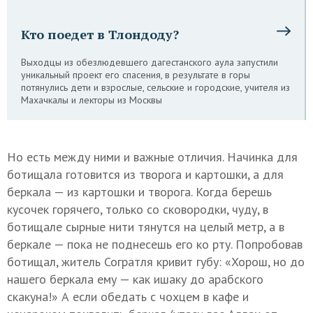
Кто поедет в Тлондоду?
Выходцы из обезлюдевшего дагестанского аула запустили
уникальный проект его спасения, в результате в горы
потянулись дети и взрослые, сельские и городские, учителя из
Махачкалы и лекторы из Москвы
Но есть между ними и важные отличия. Начинка для
ботищала готовится из творога и картошки, а для
беркала — из картошки и творога. Когда берешь
кусочек горячего, только со сковородки, чуду, в
ботищале сырные нити тянутся на целый метр, а в
беркале — пока не поднесешь его ко рту. Попробовав
ботищал, житель Согратля кривит губу: «Хорош, но до
нашего беркала ему — как ишаку до арабского
скакуна!» А если обедать с чохцем в кафе и