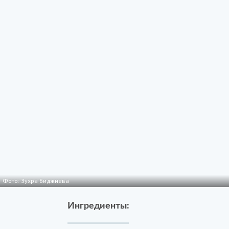
Фото: Зухра Биджиева
Ингредиенты: